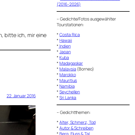
(2016-2026)
–
Gedichte/Fotos ausgewählter
Tourstationen:
bitte ich, mir eine
*
Costa Rica
*
Hawaii
*
Indien
*
Japan
*
Kuba
*
Madagaskar
*
Malaysia
(Borneo)
*
Marokko
*
Mauritius
*
Namibia
*
Seychellen
22. Januar 2016
*
Sri Lanka
–
Gedichtthemen
:
*
Alter, Schmerz, Tod
*
Autor & Schreiben
*
Berg, Fluss & Tal