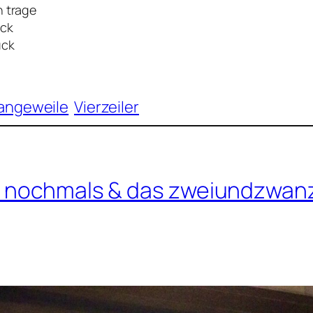
h trage
ück
ück
Langeweile
Vierzeiler
os nochmals & das zweiundzwan