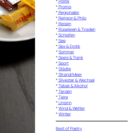
*
Politik
*
Promis
*
Regionales
*
Religion & Philo
*
Reisen
*
Rüpeleien & Tiraden
*
Schlafen
*
See
*
Sex & Erotik
*
Sommer
*
Speis & Trank
*
Sport
*
Städte
*
Strand/Meer
*
Silvester & Wechsel
*
Tabak & Alkohol
*
Tanzen
*
Tiere
*
Unsinn
*
Wind & Wetter
*
Winter
Best of Poetry