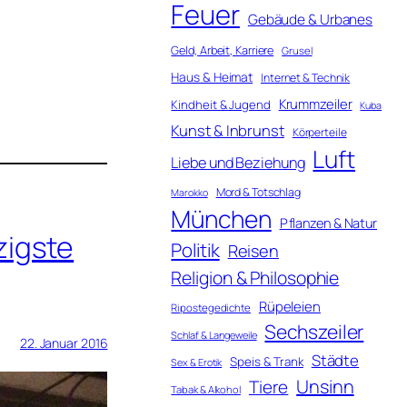
Feuer
Gebäude & Urbanes
Geld, Arbeit, Karriere
Grusel
Haus & Heimat
Internet & Technik
Krummzeiler
Kindheit & Jugend
Kuba
Kunst & Inbrunst
Körperteile
Luft
Liebe und Beziehung
Mord & Totschlag
Marokko
München
Pflanzen & Natur
zigste
Politik
Reisen
Religion & Philosophie
Rüpeleien
Ripostegedichte
Sechszeiler
Schlaf & Langeweile
22. Januar 2016
Städte
Speis & Trank
Sex & Erotik
Unsinn
Tiere
Tabak & Alkohol