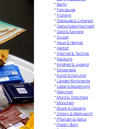
*
Berlin
*
Fahrzeuge
*
Frühling
*
Gebäude & Urbanes
*
Geburtstag/Hochzeit
*
Geld & Karriere
*
Grusel
*
Haus & Heimat
*
Herbst
*
Internet & Technik
*
Kleidung
*
Kindheit & Jugend
*
Körperteile
*
Kunst & Inbrunst
*
Länder/Kontinente
*
Liebe & Beziehung
*
Märchen
*
Mord & Totschlag
*
München
*
Musik & Gesang
*
Ostern & Weihnacht
*
Pflanzen & Natur
*
Poetry Slam