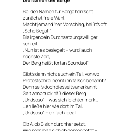
Die Namen der Berge
Bei den Namen für Berge herrscht
zunächst freie Wahl.
Macht jemand ’nen Vorschlag, heißt’s oft
„Scheißegal!“,
Bis irgendein Durchsetzungswilliger
schreit:
„Nun ist es besiegelt – wurd‘ auch
höchste Zeit,
Der Berg heißt fortan Soundso!“
Gibt’s dann nicht auch ein Tal, von wo
Protestschrei nennt ihn falsch benannt?
Denn sei’s doch diesseits anerkannt,
Seit anno tuck häß dieser Berg
„Undsoso“ – was sich leichter merk…
…en ließe hier wie dort im Tal.
„Undsoso“ – einfach ideal!
Ob A, ob B sich durchher setzt,
Wie sehr man sich ob dessen fetzt –