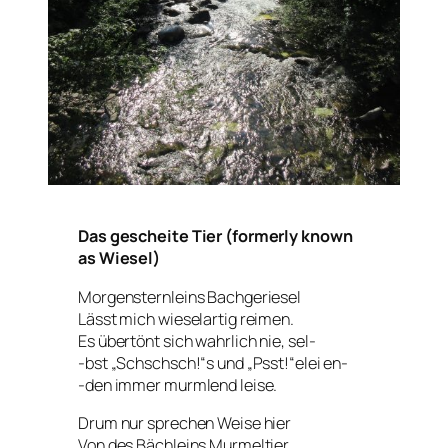
Das gescheite Tier (formerly known
as Wiesel)
Morgensternleins Bachgeriesel
Lässt mich wieselartig reimen.
Es übertönt sich wahrlich nie, sel-
-bst „Schschsch!“s und „Psst!“elei en-
-den immer murmlend leise.
Drum nur sprechen Weise hier
Von des Bächleins Murmeltier.