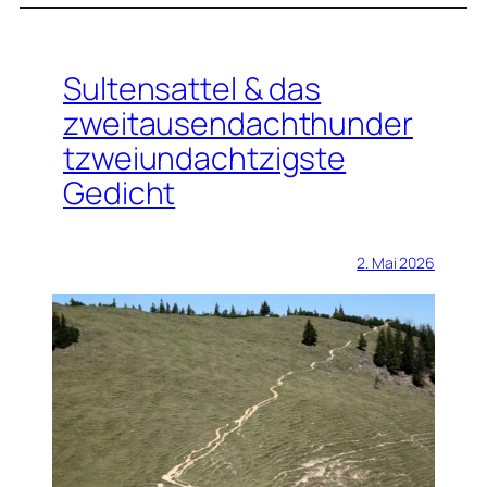
Sultensattel & das
zweitausendachthunder
tzweiundachtzigste
Gedicht
2. Mai 2026