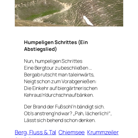
Humpeligen Schrittes (Ein
Abstiegslied)
Nun, humpeligen Schrittes
Eine Bergtour zu beschließen …
Bergab rutscht man taleinwärts,
Neigt schon zum Vorabgenießen:
Die Einkehr auf biergärtnerischen
Kehraus’n’durchschnaufbänken.
Der Brand der Fußsohl’n bändigt sich.
Ob’s anstreng’nd war? „Pah, lächerlich!“,
Lässt sich behend schon denken.
Berg, Fluss & Tal
Chiemsee
Krummzeiler