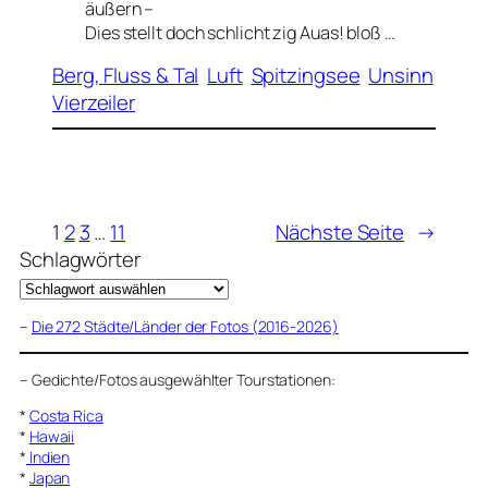
äußern –
Dies stellt doch schlicht zig Auas! bloß …
Berg, Fluss & Tal
Luft
Spitzingsee
Unsinn
Vierzeiler
1
2
3
…
11
Nächste Seite
→
Schlagwörter
–
Die 272 Städte/Länder der Fotos (2016-2026)
–
Gedichte/Fotos ausgewählter Tourstationen:
*
Costa Rica
*
Hawaii
*
Indien
*
Japan