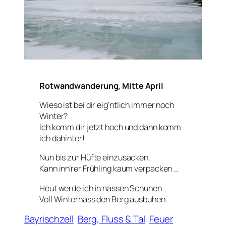
Rotwandwanderung, Mitte April
Wieso ist bei dir eig’ntlich immer noch
Winter?
Ich komm dir jetzt hoch und dann komm
ich dahinter!
Nun bis zur Hüfte einzusacken,
Kann inn’rer Frühling kaum verpacken …
Heut werde ich in nassen Schuhen
Voll Winterhass den Berg ausbuhen.
Bayrischzell
Berg, Fluss & Tal
Feuer