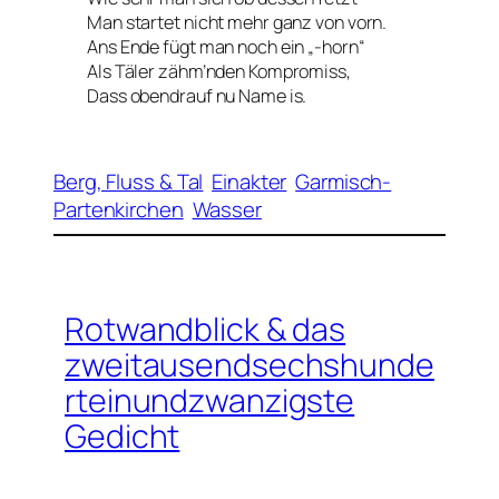
Man startet nicht mehr ganz von vorn.
Ans Ende fügt man noch ein „-horn“
Als Täler zähm’nden Kompromiss,
Dass obendrauf nu Name is.
Berg, Fluss & Tal
Einakter
Garmisch-
Partenkirchen
Wasser
Rotwandblick & das
zweitausendsechshunde
rteinundzwanzigste
Gedicht