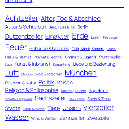
Über den Autor
Achtzeiler
Alter, Tod & Abschied
Autor & Schreiben
Berlin
Berg, Fluss & Tal
Erde
Einakter
Dutzendzeiler
Essen
Fahrzeuge
Feuer
Gebäude & Urbanes
Geld, Arbeit, Karriere
Grusel
Krummzeiler
Haus & Heimat
Kindheit & Jugend
Internet & Technik
Kunst & Inbrunst
Liebe und Beziehung
Körperteile
Kuba
Luft
München
Mord & Totschlag
Marokko
Politik
Reisen
Pflanzen & Natur
Religion & Philosophie
Rüpeleien
Ripostegedichte
Sechszeiler
Speis & Trank
Schlaf & Langeweile
Sex & Erotik
Vierzeiler
Unsinn
Tiere
Städte
Tabak & Alkohol
Wasser
Zweizeiler
Zehnzeiler
Wind & Wetter