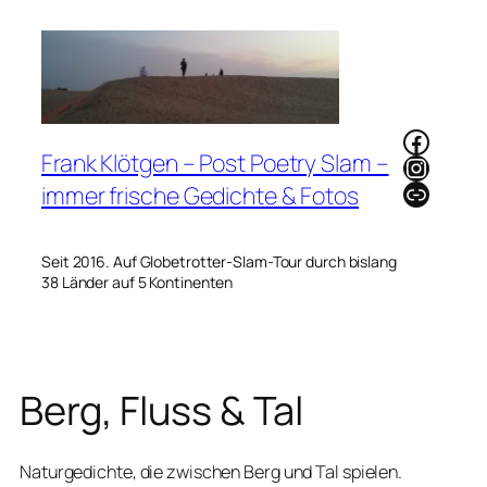
Zum
Inhalt
springen
Faceb
Frank Klötgen – Post Poetry Slam –
Instag
Link
immer frische Gedichte & Fotos
Seit 2016. Auf Globetrotter-Slam-Tour durch bislang
38 Länder auf 5 Kontinenten
Berg, Fluss & Tal
Naturgedichte, die zwischen Berg und Tal spielen.