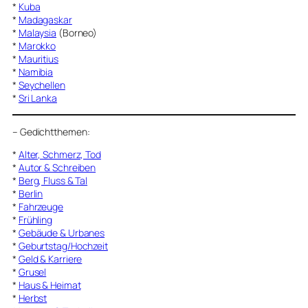
*
Kuba
*
Madagaskar
*
Malaysia
(Borneo)
*
Marokko
*
Mauritius
*
Namibia
*
Seychellen
*
Sri Lanka
–
Gedichtthemen
:
*
Alter, Schmerz, Tod
*
Autor & Schreiben
*
Berg, Fluss & Tal
*
Berlin
*
Fahrzeuge
*
Frühling
*
Gebäude & Urbanes
*
Geburtstag/Hochzeit
*
Geld & Karriere
*
Grusel
*
Haus & Heimat
*
Herbst