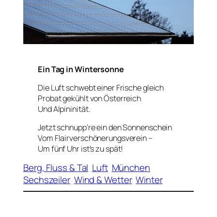
Ein Tag in Wintersonne
Die Luft schwebt einer Frische gleich
Probat gekühlt von Österreich
Und Alpininität.
Jetzt schnupp’re ein den Sonnenschein
Vom Flairverschönerungsverein –
Um fünf Uhr ist’s zu spät!
Berg, Fluss & Tal
Luft
München
Sechszeiler
Wind & Wetter
Winter