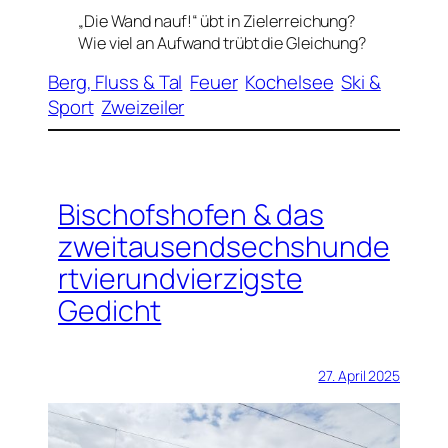
„Die Wand nauf!“ übt in Zielerreichung?
Wie viel an Aufwand trübt die Gleichung?
Berg, Fluss & Tal
Feuer
Kochelsee
Ski &
Sport
Zweizeiler
Bischofshofen & das
zweitausendsechshunde
rtvierundvierzigste
Gedicht
27. April 2025