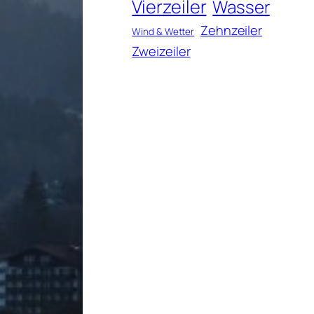
Vierzeiler
Wasser
Zehnzeiler
Wind & Wetter
Zweizeiler