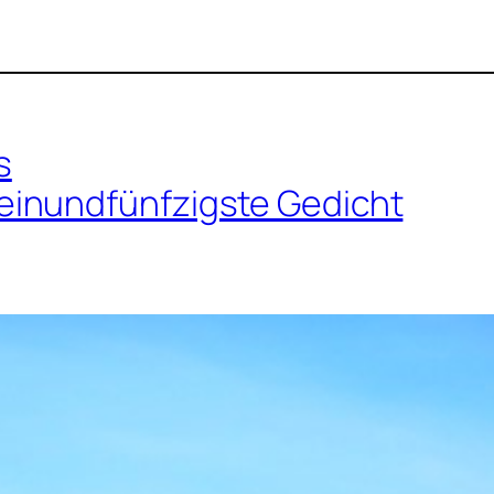
s
inundfünfzigste Gedicht