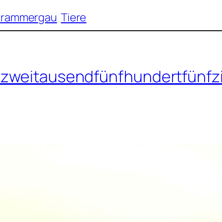
rammergau
Tiere
s zweitausendfünfhundertfünfz