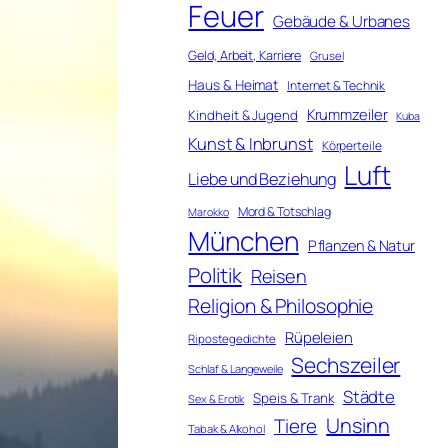
Feuer
Gebäude & Urbanes
Geld, Arbeit, Karriere
Grusel
Haus & Heimat
Internet & Technik
Krummzeiler
Kindheit & Jugend
Kuba
Kunst & Inbrunst
Körperteile
Luft
Liebe und Beziehung
Mord & Totschlag
Marokko
München
Pflanzen & Natur
Politik
Reisen
Religion & Philosophie
Rüpeleien
Ripostegedichte
Sechszeiler
Schlaf & Langeweile
Städte
Speis & Trank
Sex & Erotik
Unsinn
Tiere
Tabak & Alkohol