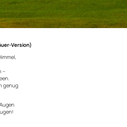
äuer-Version)
Himmel,
n –
een.
on genug
n Augen
augen!