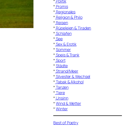
*
Politik
*
Promis
*
Regionales
*
Religion & Philo
*
Reisen
*
Rüpeleien & Tiraden
*
Schlafen
*
See
*
Sex & Erotik
*
Sommer
*
Speis & Trank
*
Sport
*
Städte
*
Strand/Meer
*
Silvester & Wechsel
*
Tabak & Alkohol
*
Tanzen
*
Tiere
*
Unsinn
*
Wind & Wetter
*
Winter
Best of Poetry