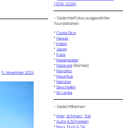
(2016-2026)
–
Gedichte/Fotos ausgewählter
Tourstationen:
*
Costa Rica
*
Hawaii
*
Indien
*
Japan
*
Kuba
*
Madagaskar
*
Malaysia
(Borneo)
*
Marokko
5. November 2024
*
Mauritius
*
Namibia
*
Seychellen
*
Sri Lanka
–
Gedichtthemen
:
*
Alter, Schmerz, Tod
*
Autor & Schreiben
*
Berg, Fluss & Tal