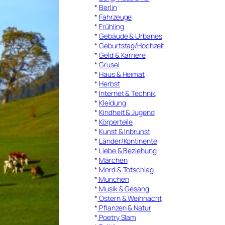
*
Berlin
*
Fahrzeuge
*
Frühling
*
Gebäude & Urbanes
*
Geburtstag/Hochzeit
*
Geld & Karriere
*
Grusel
*
Haus & Heimat
*
Herbst
*
Internet & Technik
*
Kleidung
*
Kindheit & Jugend
*
Körperteile
*
Kunst & Inbrunst
*
Länder/Kontinente
*
Liebe & Beziehung
*
Märchen
*
Mord & Totschlag
*
München
*
Musik & Gesang
*
Ostern & Weihnacht
*
Pflanzen & Natur
*
Poetry Slam