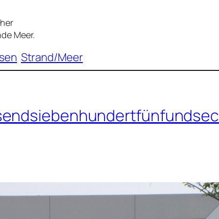
rher
nde Meer.
isen
Strand/Meer
usendsiebenhundertfünfundsec