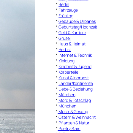
*
Berlin
*
Fahrzeuge
*
Frühling
*
Gebäude & Urbanes
*
Geburtstag/Hochzeit
*
Geld & Karriere
*
Grusel
*
Haus & Heimat
*
Herbst
*
Internet & Technik
*
Kleidung
*
Kindheit & Jugend
*
Körperteile
*
Kunst & Inbrunst
*
Länder/Kontinente
*
Liebe & Beziehung
*
Märchen
*
Mord & Totschlag
*
München
*
Musik & Gesang
*
Ostern & Weihnacht
*
Pflanzen & Natur
*
Poetry Slam