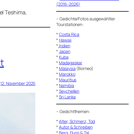
(2016-2026)
el Teshima,
–
Gedichte/Fotos ausgewählter
Tourstationen:
*
Costa Rica
*
Hawaii
*
Indien
*
Japan
*
Kuba
t
*
Madagaskar
*
Malaysia
(Borneo)
*
Marokko
*
Mauritius
12. November 2025
*
Namibia
*
Seychellen
*
Sri Lanka
–
Gedichtthemen
:
*
Alter, Schmerz, Tod
*
Autor & Schreiben
*
Berg, Fluss & Tal