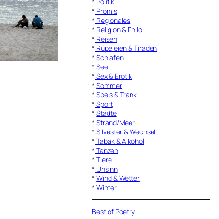
*
Politik
*
Promis
*
Regionales
*
Religion & Philo
*
Reisen
*
Rüpeleien & Tiraden
*
Schlafen
*
See
*
Sex & Erotik
*
Sommer
*
Speis & Trank
*
Sport
*
Städte
*
Strand/Meer
*
Silvester & Wechsel
*
Tabak & Alkohol
*
Tanzen
*
Tiere
*
Unsinn
*
Wind & Wetter
*
Winter
Best of Poetry