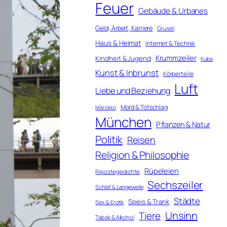
Feuer
Gebäude & Urbanes
Geld, Arbeit, Karriere
Grusel
Haus & Heimat
Internet & Technik
Krummzeiler
Kindheit & Jugend
Kuba
Kunst & Inbrunst
Körperteile
Luft
Liebe und Beziehung
Mord & Totschlag
Marokko
München
Pflanzen & Natur
Politik
Reisen
Religion & Philosophie
Rüpeleien
Ripostegedichte
Sechszeiler
Schlaf & Langeweile
Städte
Speis & Trank
Sex & Erotik
Unsinn
Tiere
Tabak & Alkohol