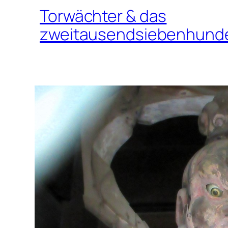
Torwächter & das
zweitausendsiebenhunde