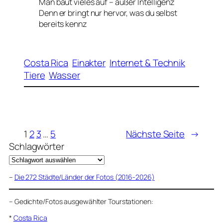
Man baut vieles auf – außer Intelligenz
Denn er bringt nur hervor, was du selbst
bereits kennz
Costa Rica
Einakter
Internet & Technik
Tiere
Wasser
1
2
3
…
5
Nächste Seite
→
Schlagwörter
–
Die 272 Städte/Länder der Fotos (2016-2026)
–
Gedichte/Fotos ausgewählter Tourstationen:
*
Costa Rica