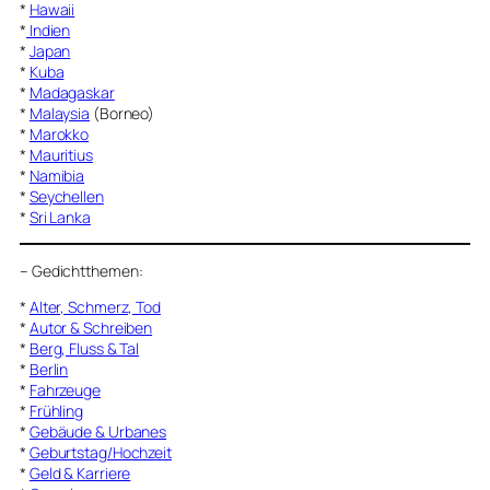
*
Hawaii
*
Indien
*
Japan
*
Kuba
*
Madagaskar
*
Malaysia
(Borneo)
*
Marokko
*
Mauritius
*
Namibia
*
Seychellen
*
Sri Lanka
–
Gedichtthemen
:
*
Alter, Schmerz, Tod
*
Autor & Schreiben
*
Berg, Fluss & Tal
*
Berlin
*
Fahrzeuge
*
Frühling
*
Gebäude & Urbanes
*
Geburtstag/Hochzeit
*
Geld & Karriere