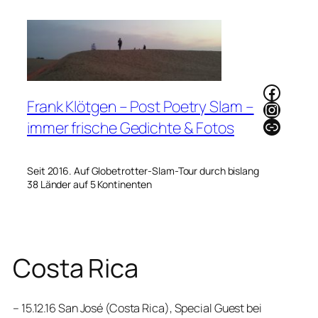
Zum
Inhalt
springen
Faceb
Frank Klötgen – Post Poetry Slam –
Instag
Link
immer frische Gedichte & Fotos
Seit 2016. Auf Globetrotter-Slam-Tour durch bislang
38 Länder auf 5 Kontinenten
Costa Rica
– 15.12.16 San José (Costa Rica), Special Guest bei