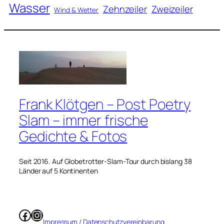
Wasser
Zweizeiler
Zehnzeiler
Wind & Wetter
Frank Klötgen – Post Poetry
Slam – immer frische
Gedichte & Fotos
Seit 2016. Auf Globetrotter-Slam-Tour durch bislang 38
Länder auf 5 Kontinenten
Facebook
Instagram
Impressum
/
Datenschutzvereinbarung