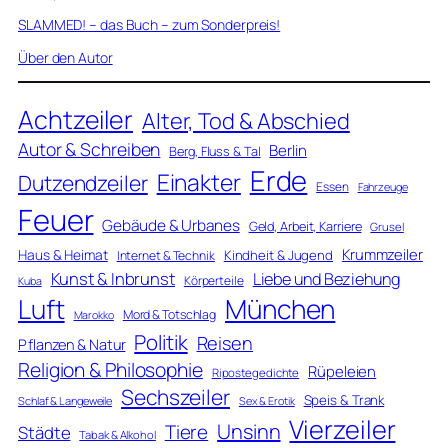
SLAMMED! – das Buch – zum Sonderpreis!
Über den Autor
Achtzeiler
Alter, Tod & Abschied
Autor & Schreiben
Berlin
Berg, Fluss & Tal
Erde
Einakter
Dutzendzeiler
Essen
Fahrzeuge
Feuer
Gebäude & Urbanes
Geld, Arbeit, Karriere
Grusel
Krummzeiler
Haus & Heimat
Kindheit & Jugend
Internet & Technik
Kunst & Inbrunst
Liebe und Beziehung
Körperteile
Kuba
Luft
München
Mord & Totschlag
Marokko
Politik
Reisen
Pflanzen & Natur
Religion & Philosophie
Rüpeleien
Ripostegedichte
Sechszeiler
Speis & Trank
Schlaf & Langeweile
Sex & Erotik
Vierzeiler
Unsinn
Tiere
Städte
Tabak & Alkohol