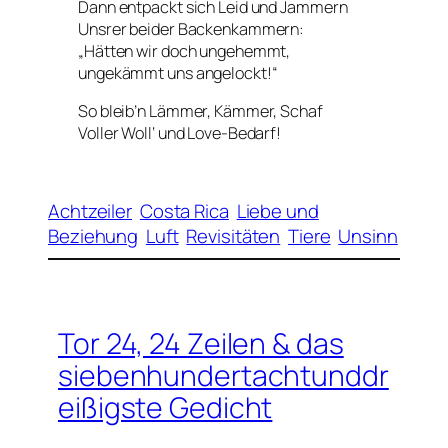
Dann entpackt sich Leid und Jammern
Unsrer beider Backenkammern:
„Hätten wir doch ungehemmt,
ungekämmt uns angelockt!“
So bleib’n Lämmer, Kämmer, Schaf
Voller Woll‘ und Love-Bedarf!
Achtzeiler
Costa Rica
Liebe und
Beziehung
Luft
Revisitäten
Tiere
Unsinn
Tor 24, 24 Zeilen & das
siebenhundertachtunddr
eißigste Gedicht