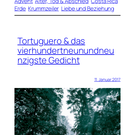
Advent
Alter, Tod & Abschied
Costa Rica
Erde
Krummzeiler
Liebe und Beziehung
Tortuguero & das
vierhundertneunundneu
nzigste Gedicht
11. Januar 2017