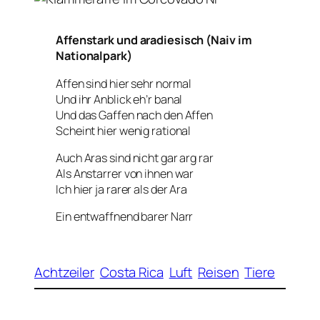
Affenstark und aradiesisch (Naiv im
Nationalpark)
Affen sind hier sehr normal
Und ihr Anblick eh’r banal
Und das Gaffen nach den Affen
Scheint hier wenig rational
Auch Aras sind nicht gar arg rar
Als Anstarrer von ihnen war
Ich hier ja rarer als der Ara
Ein entwaffnend barer Narr
Achtzeiler
Costa Rica
Luft
Reisen
Tiere