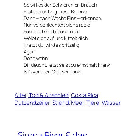
So will es der Schnorchler-Brauch
Erst das britzlig-fiese Brennen
Dann – nach Woche Eins – erkennen:
Nun verschlechtert sich’s rapid
Färbt sich rot bis anthrazit
Wölbt sich auf und kitzelt dich
Kratzt du, wird es britzelig
Again
Doch wenn
Dir deucht, jetzt seist du ernsthaft krank
Ist’s vorüber. Gott sei Dank!
Alter, Tod & Abschied
Costa Rica
Dutzendzeiler
Strand/Meer
Tiere
Wasser
Sirena River & das