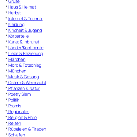
*
Grusel
*
Haus & Heimat
*
Herbst
*
Internet & Technik
*
Kleidung
*
Kindheit & Jugend
*
Körperteile
*
Kunst & Inbrunst
*
Länder/Kontinente
*
Liebe & Beziehung
*
Märchen
*
Mord & Totschlag
*
München
*
Musik & Gesang
*
Ostern & Weihnacht
*
Pflanzen & Natur
*
Poetry Slam
*
Politik
*
Promis
*
Regionales
*
Religion & Philo
*
Reisen
*
Rüpeleien & Tiraden
*
Schlafen