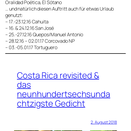
Oralidad Poética, El Sótano
… und natürlich diesen Auftritt auch für etwas Urlaub
genutzt:
– 17.-23.12.16 Cahuita
– 16. & 24.12.16 San José
– 25.-27.12.16 Quepos/Manuel Antonio
– 28.12.16 – 02.01.17 Corcovado NP
– 03.-05.01.17 Tortuguero
Costa Rica revisited &
das
neunhundertsechsunda
chtzigste Gedicht
2. August 2018