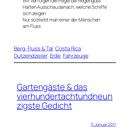
Wir verfolgen die Pegel bei Regenguss
Halten Ausschau danach, welche Schiffe
sich zeigen
Nur so bleibt man einer der Menschen
am Fluss
Berg, Fluss & Tal
Costa Rica
Dutzendzeiler
Erde
Fahrzeuge
Gartengäste & das
vierhundertachtundneun
zigste Gedicht
11. Januar 2017