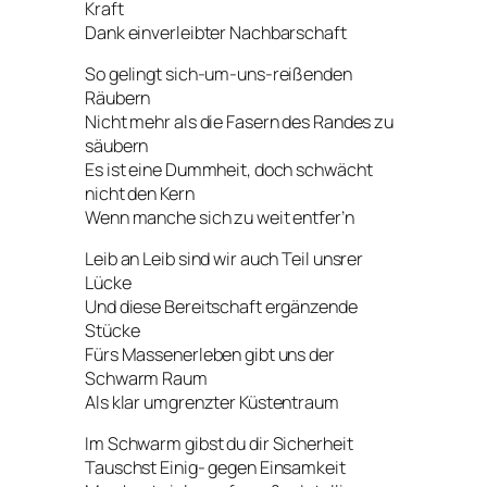
Kraft
Dank einverleibter Nachbarschaft
So gelingt sich-um-uns-reißenden
Räubern
Nicht mehr als die Fasern des Randes zu
säubern
Es ist eine Dummheit, doch schwächt
nicht den Kern
Wenn manche sich zu weit entfer’n
Leib an Leib sind wir auch Teil unsrer
Lücke
Und diese Bereitschaft ergänzende
Stücke
Fürs Massenerleben gibt uns der
Schwarm Raum
Als klar umgrenzter Küstentraum
Im Schwarm gibst du dir Sicherheit
Tauschst Einig- gegen Einsamkeit