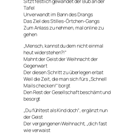
Sitzt festlich gewandet der Bub an der
Tafel
Unverwandt im Bann des Drangs
Das Ziel des Stilles-Örtchen-Gangs
Zum Anlass zu nehmen, mal online zu
gehen
„Mensch, kannst du dem nicht einmal
heut widerstehen?!“
Mahnt der Geist der Weihnacht der
Gegenwart
Der diesen Schritt zu überlegen erbat
Weil die Zeit, die man sich fürs „Schnell
Mails checken!“ borgt
Den Rest der Gesellschaft beschämt und
besorgt
„Du fühltest als Kind doch“, ergänzt nun
der Geist
Der vergangenen Weihnacht, „dich fast
wie verwaist