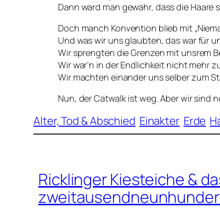
Dann ward man gewahr, dass die Haare si
Doch manch Konvention blieb mit „Niemal
Und was wir uns glaubten, das war für un
Wir sprengten die Grenzen mit unsrem 
Wir war’n in der Endlichkeit nicht mehr 
Wir machten einander uns selber zum St
Nun, der Catwalk ist weg. Aber wir sind 
Alter, Tod & Abschied
Einakter
Erde
H
Ricklinger Kiesteiche & d
zweitausendneunhundert