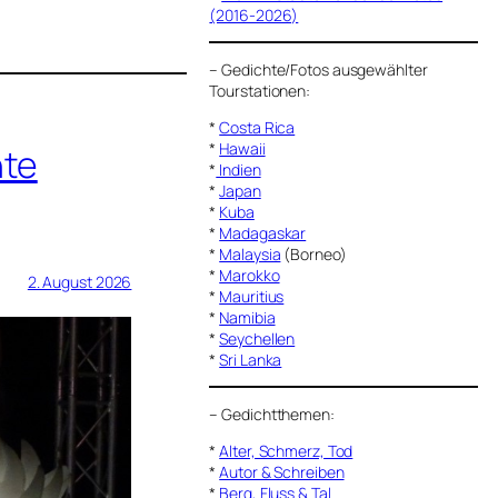
(2016-2026)
–
Gedichte/Fotos ausgewählter
Tourstationen:
*
Costa Rica
*
Hawaii
nte
*
Indien
*
Japan
*
Kuba
*
Madagaskar
*
Malaysia
(Borneo)
*
Marokko
2. August 2026
*
Mauritius
*
Namibia
*
Seychellen
*
Sri Lanka
–
Gedichtthemen
:
*
Alter, Schmerz, Tod
*
Autor & Schreiben
*
Berg, Fluss & Tal