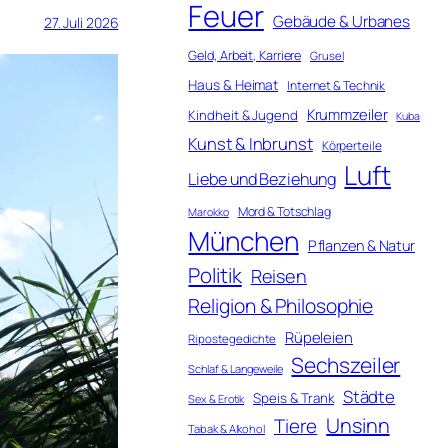
Feuer
Gebäude & Urbanes
27. Juli 2026
Geld, Arbeit, Karriere
Grusel
Haus & Heimat
Internet & Technik
Krummzeiler
Kindheit & Jugend
Kuba
Kunst & Inbrunst
Körperteile
Luft
Liebe und Beziehung
Mord & Totschlag
Marokko
München
Pflanzen & Natur
Politik
Reisen
Religion & Philosophie
Rüpeleien
Ripostegedichte
Sechszeiler
Schlaf & Langeweile
Städte
Speis & Trank
Sex & Erotik
Unsinn
Tiere
Tabak & Alkohol