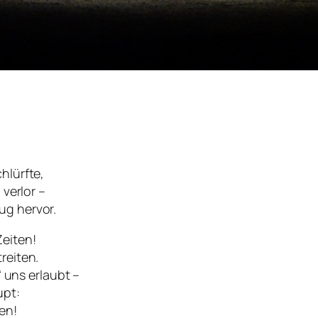
hlürfte,
 verlor –
ug hervor.
eiten!
reiten.
“ uns erlaubt –
upt:
en!