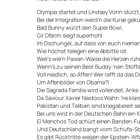
Olympia startet und Lindsey Vonn stürzt
Bei der Integration werd’n die Kurse gekü
Bad Bunny würzt den Super Bowl,
Gil Ofarim siegt superhohl
Im Dschungel, auf dass von euch nieman
Wie höchst telegen eine Abbitte ist,
Weil’s wie’n Pavian-Waise die Herzen rühr
Wenn’s zu seinen Best Buddy ’nen Stoffa
Voll niedlich, so Affen! Wer rafft da das 
Um Affenbilder von Obama?!
Die Sagrada Familia wird vollendet, Ank
Da Saviour Xavier Naidoos Wahn ’ne klare
Pakistan und Taliban sind kriegsbereit se
Bei uns wird in der Deutschen Bahn ein K
El Menchos Tod schürt einen Banden-Fu
Und Deutschland bangt vorm Schufa-Sc
Es gibt Rücktritte wegen der Epstein-Affa