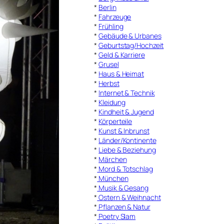
*
Berlin
*
Fahrzeuge
*
Frühling
*
Gebäude & Urbanes
*
Geburtstag/Hochzeit
*
Geld & Karriere
*
Grusel
*
Haus & Heimat
*
Herbst
*
Internet & Technik
*
Kleidung
*
Kindheit & Jugend
*
Körperteile
*
Kunst & Inbrunst
*
Länder/Kontinente
*
Liebe & Beziehung
*
Märchen
*
Mord & Totschlag
*
München
*
Musik & Gesang
*
Ostern & Weihnacht
*
Pflanzen & Natur
*
Poetry Slam