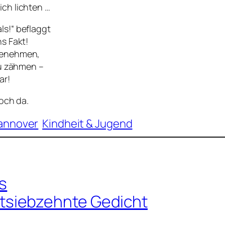
ch lichten …
s!“ beflaggt
s Fakt!
Benehmen,
zu zähmen –
ar!
noch da.
annover
Kindheit & Jugend
as
siebzehnte Gedicht