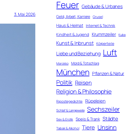
Feuer
Gebäude & Urbanes
3. Mai 2026
Geld, Arbeit, Karriere
Grusel
Haus & Heimat
Internet & Technik
Krummzeiler
Kindheit & Jugend
Kuba
Kunst & Inbrunst
Körperteile
Luft
Liebe und Beziehung
Mord & Totschlag
Marokko
München
Pflanzen & Natur
Politik
Reisen
Religion & Philosophie
Rüpeleien
Ripostegedichte
Sechszeiler
Schlaf & Langeweile
Städte
Speis & Trank
Sex & Erotik
Unsinn
Tiere
Tabak & Alkohol