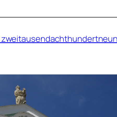
 zweitausendachthundertneun