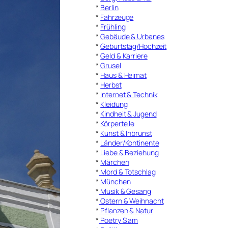
*
Berlin
*
Fahrzeuge
*
Frühling
*
Gebäude & Urbanes
*
Geburtstag/Hochzeit
*
Geld & Karriere
*
Grusel
*
Haus & Heimat
*
Herbst
*
Internet & Technik
*
Kleidung
*
Kindheit & Jugend
*
Körperteile
*
Kunst & Inbrunst
*
Länder/Kontinente
*
Liebe & Beziehung
*
Märchen
*
Mord & Totschlag
*
München
*
Musik & Gesang
*
Ostern & Weihnacht
*
Pflanzen & Natur
*
Poetry Slam