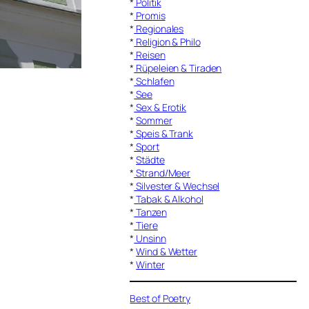
*
Politik
*
Promis
*
Regionales
*
Religion & Philo
*
Reisen
*
Rüpeleien & Tiraden
*
Schlafen
*
See
*
Sex & Erotik
*
Sommer
*
Speis & Trank
*
Sport
*
Städte
*
Strand/Meer
*
Silvester & Wechsel
*
Tabak & Alkohol
*
Tanzen
*
Tiere
*
Unsinn
*
Wind & Wetter
*
Winter
Best of Poetry