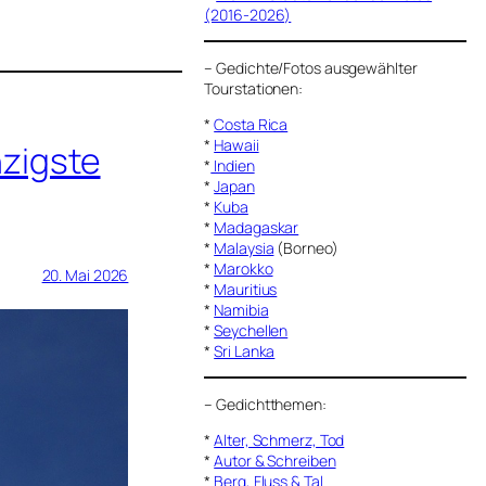
(2016-2026)
–
Gedichte/Fotos ausgewählter
Tourstationen:
*
Costa Rica
*
Hawaii
zigste
*
Indien
*
Japan
*
Kuba
*
Madagaskar
*
Malaysia
(Borneo)
*
Marokko
20. Mai 2026
*
Mauritius
*
Namibia
*
Seychellen
*
Sri Lanka
–
Gedichtthemen
:
*
Alter, Schmerz, Tod
*
Autor & Schreiben
*
Berg, Fluss & Tal