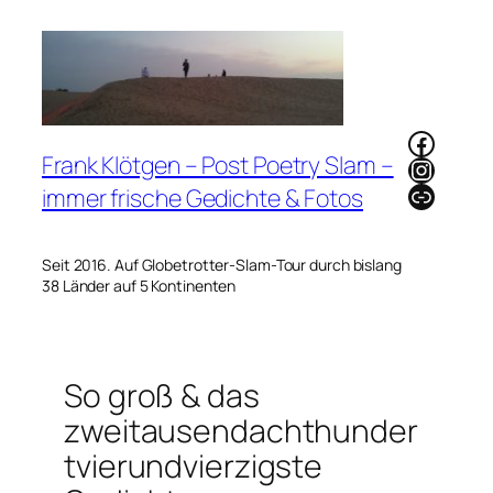
Zum
Inhalt
springen
Faceb
Frank Klötgen – Post Poetry Slam –
Instag
Link
immer frische Gedichte & Fotos
Seit 2016. Auf Globetrotter-Slam-Tour durch bislang
38 Länder auf 5 Kontinenten
So groß & das
zweitausendachthunder
tvierundvierzigste