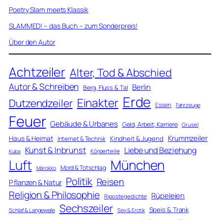
Poetry Slam meets Klassik
SLAMMED! – das Buch – zum Sonderpreis!
Über den Autor
Achtzeiler
Alter, Tod & Abschied
Autor & Schreiben
Berlin
Berg, Fluss & Tal
Erde
Einakter
Dutzendzeiler
Essen
Fahrzeuge
Feuer
Gebäude & Urbanes
Geld, Arbeit, Karriere
Grusel
Krummzeiler
Haus & Heimat
Kindheit & Jugend
Internet & Technik
Kunst & Inbrunst
Liebe und Beziehung
Körperteile
Kuba
Luft
München
Mord & Totschlag
Marokko
Politik
Reisen
Pflanzen & Natur
Religion & Philosophie
Rüpeleien
Ripostegedichte
Sechszeiler
Speis & Trank
Schlaf & Langeweile
Sex & Erotik