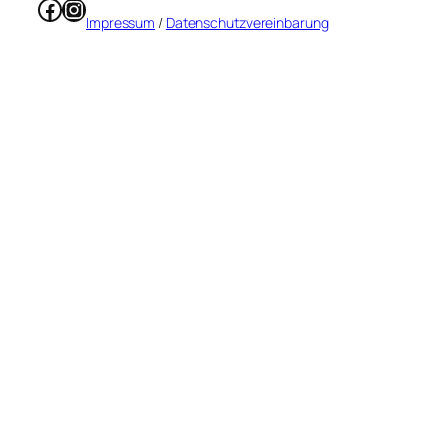
Facebook
Instagram
Impressum
/
Datenschutzvereinbarung