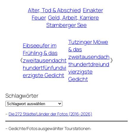
Alter, Tod & Abschied
Einakter
Feuer
Geld, Arbeit, Karriere
Starnberger See
Tutzinger Möwe
Eibseeufer im
& das
Frühling & das
zweitausendach
《
zweitausendacht
》
thundertdreiund
hundertfünfundvi
vierzigste
erzigste Gedicht
Gedicht
Schlagwörter
–
Die 272 Städte/Länder der Fotos (2016-2026)
–
Gedichte/Fotos ausgewählter Tourstationen: