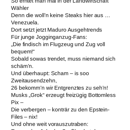
So erntet man mal in der Landwirtschaft
Wähler
Denn die woll’n keine Steaks hier aus …
Venezuela.
Dort setzt jetzt Maduro Ausgehtrends
Für junge Jogginganzug-Fans:
„Die findisch im Flugzeug und Zug voll
bequem!“
Sobald sowas trendet, muss niemand sich
schäm’n.
Und überhaupt: Scham – is soo
Zweitausendzehn,
26 bekomm’n wir Entgrenztes zu seh’n!
Musks „Grok“ erzeugt freizügig Bottomless
Pix –
Die verbergen – konträr zu den Epstein-
Files – nix!
Und ohne weit vorauszutraben: