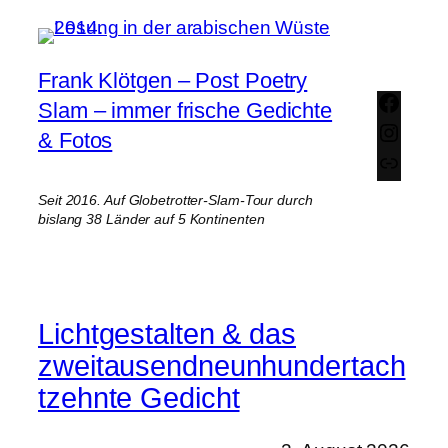
Zum
Inhalt
springen
Frank Klötgen – Post Poetry
Face
Slam – immer frische Gedichte
Insta
& Fotos
Link
Seit 2016. Auf Globetrotter-Slam-Tour durch
bislang 38 Länder auf 5 Kontinenten
Lichtgestalten & das
zweitausendneunhundertach
tzehnte Gedicht