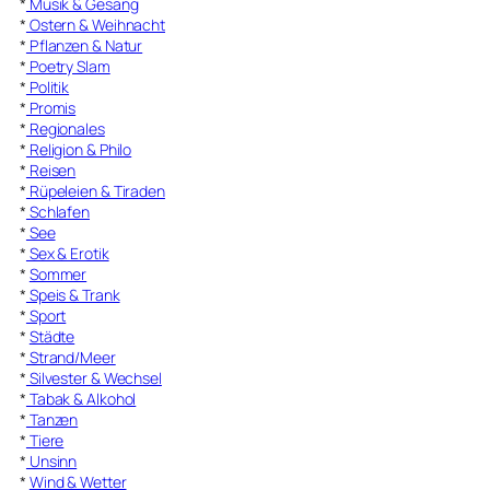
*
Musik & Gesang
*
Ostern & Weihnacht
*
Pflanzen & Natur
*
Poetry Slam
*
Politik
*
Promis
*
Regionales
*
Religion & Philo
*
Reisen
*
Rüpeleien & Tiraden
*
Schlafen
*
See
*
Sex & Erotik
*
Sommer
*
Speis & Trank
*
Sport
*
Städte
*
Strand/Meer
*
Silvester & Wechsel
*
Tabak & Alkohol
*
Tanzen
*
Tiere
*
Unsinn
*
Wind & Wetter