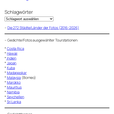
Schlagwörter
–
Die 272 Städte/Länder der Fotos (2016-2026)
–
Gedichte/Fotos ausgewählter Tourstationen:
*
Costa Rica
*
Hawaii
*
Indien
*
Japan
*
Kuba
*
Madagaskar
*
Malaysia
(Borneo)
*
Marokko
*
Mauritius
*
Namibia
*
Seychellen
*
Sri Lanka