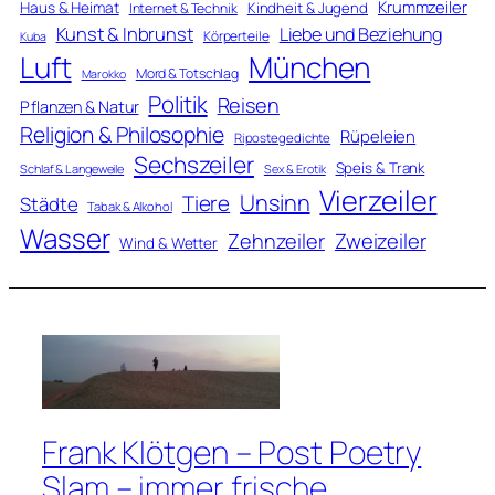
Krummzeiler
Haus & Heimat
Kindheit & Jugend
Internet & Technik
Kunst & Inbrunst
Liebe und Beziehung
Körperteile
Kuba
Luft
München
Mord & Totschlag
Marokko
Politik
Reisen
Pflanzen & Natur
Religion & Philosophie
Rüpeleien
Ripostegedichte
Sechszeiler
Speis & Trank
Schlaf & Langeweile
Sex & Erotik
Vierzeiler
Unsinn
Tiere
Städte
Tabak & Alkohol
Wasser
Zweizeiler
Zehnzeiler
Wind & Wetter
Frank Klötgen – Post Poetry
Slam – immer frische