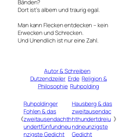
Bänden?
Dort ist’s albern und traurig egal.
Man kann Flecken entdecken – kein
Erwecken und Schrecken.
Und Unendlich ist nur eine Zahl.
Autor & Schreiben
Dutzendzeiler
Erde
Religion &
Philosophie
Ruhpolding
Ruhpoldinger
Hausberg & das
Fohlen & das
zweitausendac
《
zweitausendachth
hthundertdreiu
》
undertfünfundneu
ndneunzigste
nzigste Gedicht
Gedicht