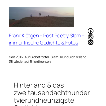
Zum
Inhalt
springen
Faceb
Frank Klötgen – Post Poetry Slam –
Instag
Link
immer frische Gedichte & Fotos
Seit 2016. Auf Globetrotter-Slam-Tour durch bislang
38 Länder auf 5 Kontinenten
Hinterland & das
zweitausendachthunder
tvierundneunzigste