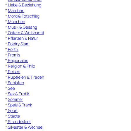
*
Liebe & Beziehung
*
Märchen
*
Mord & Totschlag
*
München
*
Musik & Gesang
*
Ostern & Weihnacht
*
Pflanzen & Natur
*
Poetry Slam
*
Politik
*
Promis
*
Regionales
*
Religion & Philo
*
Reisen
*
Rüpeleien & Tiraden
*
Schlafen
*
See
*
Sex & Erotik
*
Sommer
*
Speis & Trank
*
Sport
*
Städte
*
Strand/Meer
*
Silvester & Wechsel