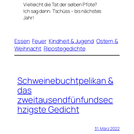
Vielleicht die Tat der selben Pfote?
Ich sag dann: Tschüss – bis nächstes
Jahr!
Essen
Feuer
Kindheit & Jugend
Ostern &
Weihnacht
Ripostegedichte
Schweinebuchtpelikan &
das
zweitausendfünfundsec
hzigste Gedicht
31. März 2022