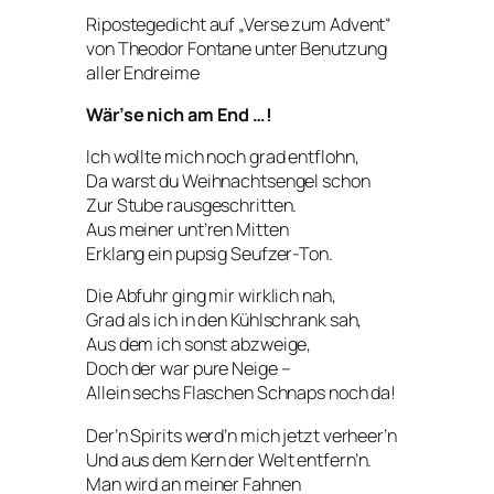
Ripostegedicht auf „Verse zum Advent“
von Theodor Fontane unter Benutzung
aller Endreime
Wär’se nich am End …!
Ich wollte mich noch grad entflohn,
Da warst du Weihnachtsengel schon
Zur Stube rausgeschritten.
Aus meiner unt’ren Mitten
Erklang ein pupsig Seufzer-Ton.
Die Abfuhr ging mir wirklich nah,
Grad als ich in den Kühlschrank sah,
Aus dem ich sonst abzweige,
Doch der war pure Neige –
Allein sechs Flaschen Schnaps noch da!
Der’n Spirits werd’n mich jetzt verheer’n
Und aus dem Kern der Welt entfern’n.
Man wird an meiner Fahnen