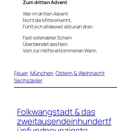
Zum dritten Advent
Wer im dritten Advent
Nicht die Mitte erkennt,
Fühlt sich alldieweil allzunah dran.
Fast vollendeter Schein
Überblendet das
Nein
Vom zur Hälfte erklommenen
Wann
.
Feuer
München
Ostern & Weihnacht
Sechszeiler
Folkwangstadt & das
zweitausendeinhundertf
ünfundneunzigste