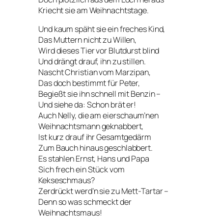
Kriecht sie am Weihnachtstage.
Und kaum späht sie ein freches Kind,
Das Muttern nicht zu Willen,
Wird dieses Tier vor Blutdurst blind
Und drängt drauf, ihn zu stillen.
Nascht Christian vom Marzipan,
Das doch bestimmt für Peter,
Begießt sie ihn schnell mit Benzin –
Und siehe da: Schon brät er!
Auch Nelly, die am eierschaum’nen
Weihnachtsmann geknabbert,
Ist kurz drauf ihr Gesamtgedärm
Zum Bauch hinaus geschlabbert.
Es stahlen Ernst, Hans und Papa
Sich frech ein Stück vom
Kekseschmaus?
Zerdrückt werd’n sie zu Mett-Tartar –
Denn so was schmeckt der
Weihnachtsmaus!