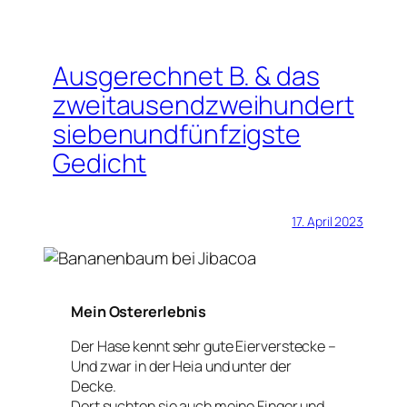
Ausgerechnet B. & das
zweitausendzweihundert
siebenundfünfzigste
Gedicht
17. April 2023
Mein Ostererlebnis
Der Hase kennt sehr gute Eierverstecke –
Und zwar in der Heia und unter der
Decke.
Dort suchten sie auch meine Finger und