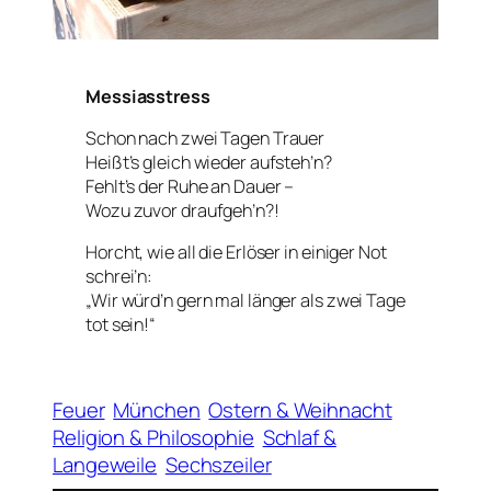
Messiasstress
Schon nach zwei Tagen Trauer
Heißt’s gleich wieder aufsteh’n?
Fehlt’s der Ruhe an Dauer –
Wozu zuvor draufgeh’n?!
Horcht, wie all die Erlöser in einiger Not
schrei’n:
„Wir würd’n gern mal länger als zwei Tage
tot sein!“
Feuer
München
Ostern & Weihnacht
Religion & Philosophie
Schlaf &
Langeweile
Sechszeiler