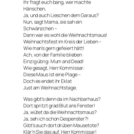
Ihr fragt euch bang, wer machte
Hänschen,
Ja, und auch Lieschen dem Garaus?
Nun, sagt Mama, sie sah ein
Schwänzchen –
Dann war es wohl die Weihnachtsmaus!
Weihnachtsfest im Kreis der Lieben –
Wie man’s gern gefeiert hätt!
Ach, von der Familie blieben
Einzig übrig: Mum and Dead!
Wie gesagt, Herr Kommissar:
Diese Maus ist eine Plage –
Doch es endet ihr Eklat
Just am Weihnachtstage.
Was gibt’s denn da im Nachbarhaus?
Dort spritzt grad Blut ans Fenster!
Ja, wütet da die Weihnachtsmaus?
Ja, seh ich schon Gespenster?!
Gibt’s auch dort drüben Mausetote?
Klär’n Sie das auf, Herr Kommissar!