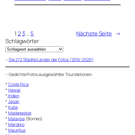
1
2
3
…
5
Nächste Seite
→
Schlagwörter
–
Die 272 Städte/Länder der Fotos (2016-2026)
–
Gedichte/Fotos ausgewählter Tourstationen:
*
Costa Rica
*
Hawaii
*
Indien
*
Japan
*
Kuba
*
Madagaskar
*
Malaysia
(Borneo)
*
Marokko
*
Mauritius