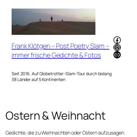
Zum
Inhalt
springen
Faceb
Frank Klötgen – Post Poetry Slam –
Instag
Link
immer frische Gedichte & Fotos
Seit 2016. Auf Globetrotter-Slam-Tour durch bislang
38 Länder auf 5 Kontinenten
Ostern & Weihnacht
Gedichte, die zu Weihnachten oder Ostern aufzusagen