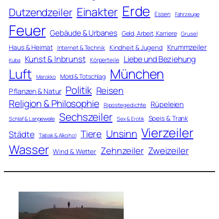
Erde
Einakter
Dutzendzeiler
Essen
Fahrzeuge
Feuer
Gebäude & Urbanes
Geld, Arbeit, Karriere
Grusel
Krummzeiler
Haus & Heimat
Kindheit & Jugend
Internet & Technik
Kunst & Inbrunst
Liebe und Beziehung
Körperteile
Kuba
Luft
München
Mord & Totschlag
Marokko
Politik
Reisen
Pflanzen & Natur
Religion & Philosophie
Rüpeleien
Ripostegedichte
Sechszeiler
Speis & Trank
Schlaf & Langeweile
Sex & Erotik
Vierzeiler
Unsinn
Tiere
Städte
Tabak & Alkohol
Wasser
Zweizeiler
Zehnzeiler
Wind & Wetter