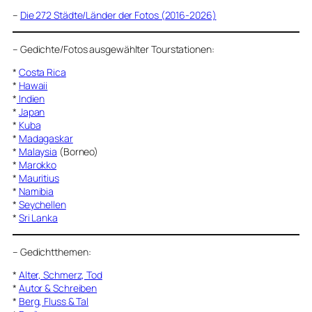
–
Die 272 Städte/Länder der Fotos (2016-2026)
–
Gedichte/Fotos ausgewählter Tourstationen:
*
Costa Rica
*
Hawaii
*
Indien
*
Japan
*
Kuba
*
Madagaskar
*
Malaysia
(Borneo)
*
Marokko
*
Mauritius
*
Namibia
*
Seychellen
*
Sri Lanka
–
Gedichtthemen
:
*
Alter, Schmerz, Tod
*
Autor & Schreiben
*
Berg, Fluss & Tal