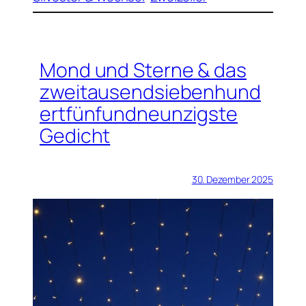
Mond und Sterne & das
zweitausendsiebenhund
ertfünfundneunzigste
Gedicht
30. Dezember 2025