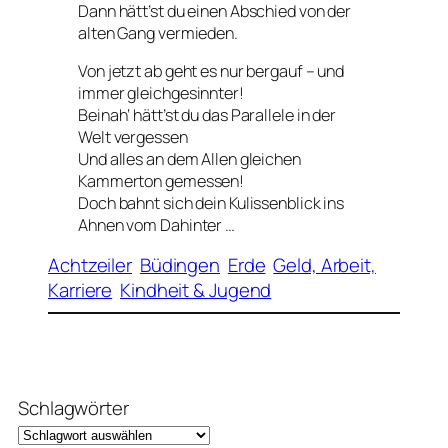
Dann hätt’st du einen Abschied von der
alten Gang vermieden.
Von jetzt ab geht es nur bergauf – und
immer gleichgesinnter!
Beinah‘ hätt’st du das Parallele in der
Welt vergessen
Und alles an dem Allen gleichen
Kammerton gemessen!
Doch bahnt sich dein Kulissenblick ins
Ahnen vom Dahinter …
Achtzeiler
Büdingen
Erde
Geld, Arbeit,
Karriere
Kindheit & Jugend
Schlagwörter