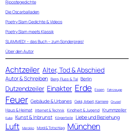
Ripostegedichte
Die Oscarballaden
Poetry Slam Gedichte & Videos
Poetry Slam meets Klassik
SLAMMED! – das Buch – zum Sonderpreis!
Über den Autor
Achtzeiler
Alter, Tod & Abschied
Autor & Schreiben
Berlin
Berg, Fluss & Tal
Erde
Einakter
Dutzendzeiler
Essen
Fahrzeuge
Feuer
Gebäude & Urbanes
Geld, Arbeit, Karriere
Grusel
Krummzeiler
Haus & Heimat
Kindheit & Jugend
Internet & Technik
Kunst & Inbrunst
Liebe und Beziehung
Körperteile
Kuba
Luft
München
Mord & Totschlag
Marokko