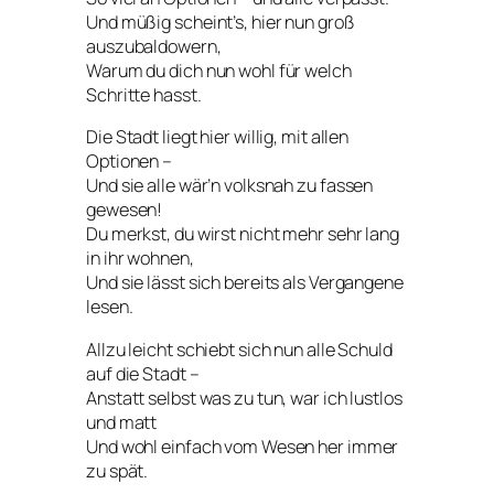
Und müßig scheint’s, hier nun groß
auszubaldowern,
Warum du dich nun wohl für welch
Schritte hasst.
Die Stadt liegt hier willig, mit allen
Optionen –
Und sie alle wär’n volksnah zu fassen
gewesen!
Du merkst, du wirst nicht mehr sehr lang
in ihr wohnen,
Und sie lässt sich bereits als Vergangene
lesen.
Allzu leicht schiebt sich nun alle Schuld
auf die Stadt –
Anstatt selbst was zu tun, war ich lustlos
und matt
Und wohl einfach vom Wesen her immer
zu spät.