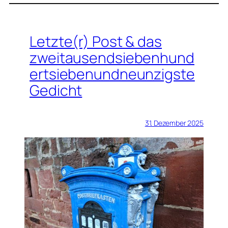
Letzte(r) Post & das
zweitausendsiebenhund
ertsiebenundneunzigste
Gedicht
31. Dezember 2025