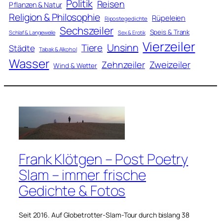
Politik
Reisen
Pflanzen & Natur
Religion & Philosophie
Rüpeleien
Ripostegedichte
Sechszeiler
Speis & Trank
Schlaf & Langeweile
Sex & Erotik
Vierzeiler
Unsinn
Tiere
Städte
Tabak & Alkohol
Wasser
Zweizeiler
Zehnzeiler
Wind & Wetter
Frank Klötgen – Post Poetry
Slam – immer frische
Gedichte & Fotos
Seit 2016. Auf Globetrotter-Slam-Tour durch bislang 38