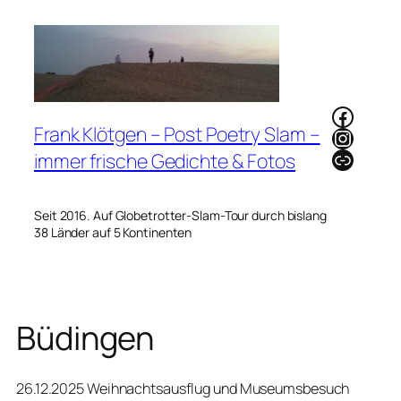
Zum
Inhalt
springen
Faceb
Frank Klötgen – Post Poetry Slam –
Instag
Link
immer frische Gedichte & Fotos
Seit 2016. Auf Globetrotter-Slam-Tour durch bislang
38 Länder auf 5 Kontinenten
Büdingen
26.12.2025 Weihnachtsausflug und Museumsbesuch