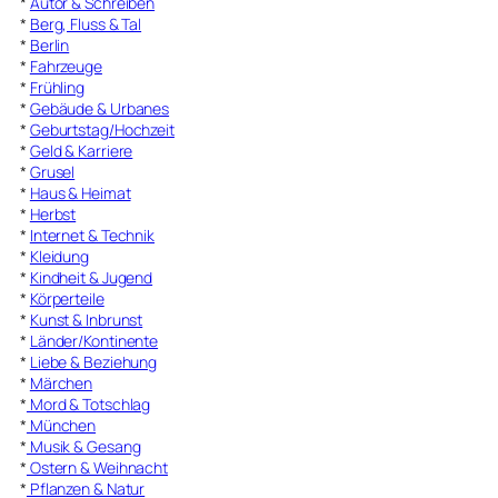
*
Autor & Schreiben
*
Berg, Fluss & Tal
*
Berlin
*
Fahrzeuge
*
Frühling
*
Gebäude & Urbanes
*
Geburtstag/Hochzeit
*
Geld & Karriere
*
Grusel
*
Haus & Heimat
*
Herbst
*
Internet & Technik
*
Kleidung
*
Kindheit & Jugend
*
Körperteile
*
Kunst & Inbrunst
*
Länder/Kontinente
*
Liebe & Beziehung
*
Märchen
*
Mord & Totschlag
*
München
*
Musik & Gesang
*
Ostern & Weihnacht
*
Pflanzen & Natur