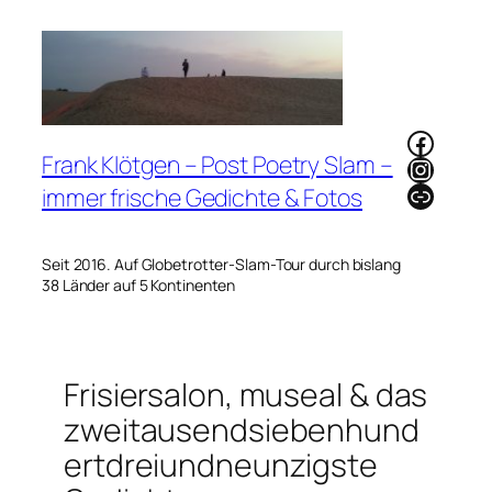
Zum
Inhalt
springen
Faceb
Frank Klötgen – Post Poetry Slam –
Instag
Link
immer frische Gedichte & Fotos
Seit 2016. Auf Globetrotter-Slam-Tour durch bislang
38 Länder auf 5 Kontinenten
Frisiersalon, museal & das
zweitausendsiebenhund
ertdreiundneunzigste