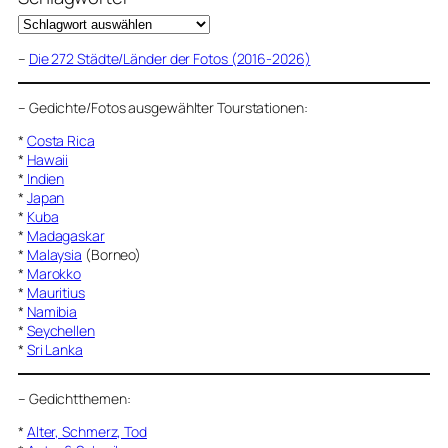
–
Die 272 Städte/Länder der Fotos (2016-2026)
–
Gedichte/Fotos ausgewählter Tourstationen:
*
Costa Rica
*
Hawaii
*
Indien
*
Japan
*
Kuba
*
Madagaskar
*
Malaysia
(Borneo)
*
Marokko
*
Mauritius
*
Namibia
*
Seychellen
*
Sri Lanka
–
Gedichtthemen
:
*
Alter, Schmerz, Tod