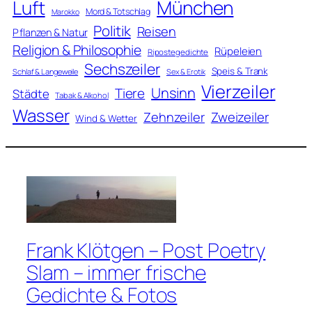
Luft
München
Mord & Totschlag
Marokko
Politik
Reisen
Pflanzen & Natur
Religion & Philosophie
Rüpeleien
Ripostegedichte
Sechszeiler
Speis & Trank
Schlaf & Langeweile
Sex & Erotik
Vierzeiler
Unsinn
Tiere
Städte
Tabak & Alkohol
Wasser
Zweizeiler
Zehnzeiler
Wind & Wetter
Frank Klötgen – Post Poetry
Slam – immer frische
Gedichte & Fotos