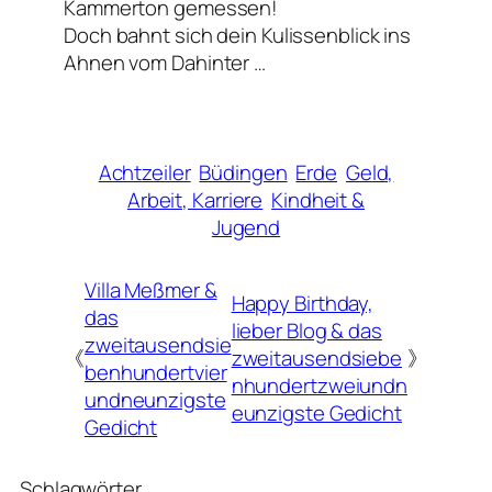
Kammerton gemessen!
Doch bahnt sich dein Kulissenblick ins
Ahnen vom Dahinter …
Achtzeiler
Büdingen
Erde
Geld,
Arbeit, Karriere
Kindheit &
Jugend
Villa Meßmer &
Happy Birthday,
das
lieber Blog & das
zweitausendsie
《
zweitausendsiebe
》
benhundertvier
nhundertzweiundn
undneunzigste
eunzigste Gedicht
Gedicht
Schlagwörter