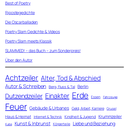
Best of Poetry
Ripostegedichte
Die Oscarballaden
Poetry Slam Gedichte & Videos
Poetry Slam meets Klassik
SLAMMED! – das Buch – zum Sonderpreis!
Über den Autor
Achtzeiler
Alter, Tod & Abschied
Autor & Schreiben
Berlin
Berg, Fluss & Tal
Erde
Einakter
Dutzendzeiler
Essen
Fahrzeuge
Feuer
Gebäude & Urbanes
Geld, Arbeit, Karriere
Grusel
Krummzeiler
Haus & Heimat
Kindheit & Jugend
Internet & Technik
Kunst & Inbrunst
Liebe und Beziehung
Körperteile
Kuba