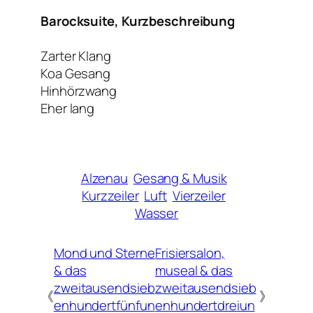
Barocksuite, Kurzbeschreibung
Zarter Klang
Koa Gesang
Hinhörzwang
Eher lang
Alzenau
Gesang & Musik
Kurzzeiler
Luft
Vierzeiler
Wasser
Mond und Sterne
Frisiersalon,
& das
museal & das
zweitausendsieb
zweitausendsieb
《
》
enhundertfünfun
enhundertdreiun