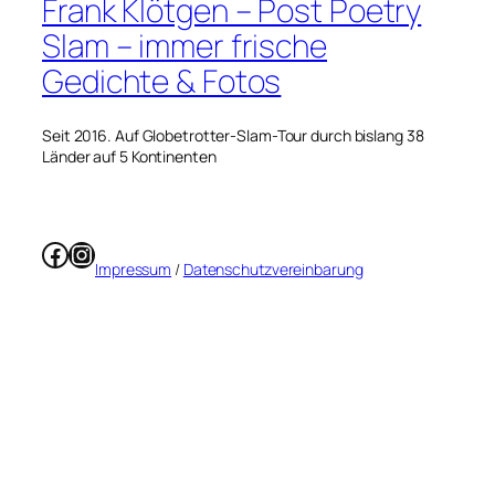
Frank Klötgen – Post Poetry
Slam – immer frische
Gedichte & Fotos
Seit 2016. Auf Globetrotter-Slam-Tour durch bislang 38
Länder auf 5 Kontinenten
Facebook
Instagram
Impressum
/
Datenschutzvereinbarung