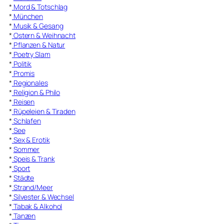
*
Mord & Totschlag
*
München
*
Musik & Gesang
*
Ostern & Weihnacht
*
Pflanzen & Natur
*
Poetry Slam
*
Politik
*
Promis
*
Regionales
*
Religion & Philo
*
Reisen
*
Rüpeleien & Tiraden
*
Schlafen
*
See
*
Sex & Erotik
*
Sommer
*
Speis & Trank
*
Sport
*
Städte
*
Strand/Meer
*
Silvester & Wechsel
*
Tabak & Alkohol
*
Tanzen