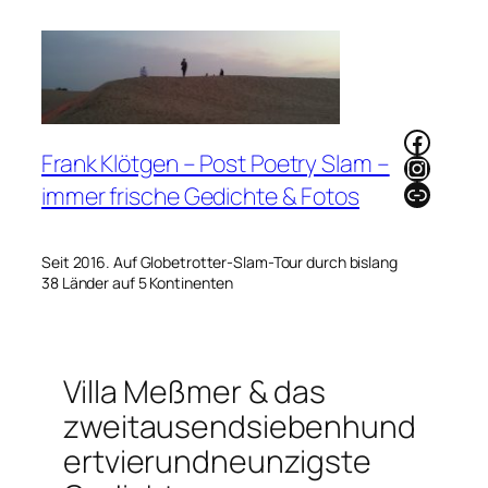
Zum
Inhalt
springen
Faceb
Frank Klötgen – Post Poetry Slam –
Instag
Link
immer frische Gedichte & Fotos
Seit 2016. Auf Globetrotter-Slam-Tour durch bislang
38 Länder auf 5 Kontinenten
Villa Meßmer & das
zweitausendsiebenhund
ertvierundneunzigste