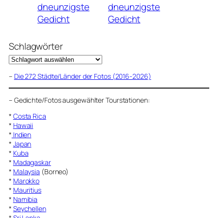
dneunzigste
dneunzigste
Gedicht
Gedicht
Schlagwörter
–
Die 272 Städte/Länder der Fotos (2016-2026)
–
Gedichte/Fotos ausgewählter Tourstationen:
*
Costa Rica
*
Hawaii
*
Indien
*
Japan
*
Kuba
*
Madagaskar
*
Malaysia
(Borneo)
*
Marokko
*
Mauritius
*
Namibia
*
Seychellen
*
Sri Lanka