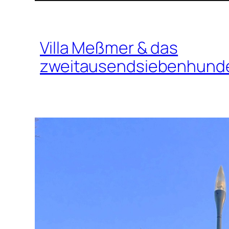
Villa Meßmer & das
zweitausendsiebenhunde