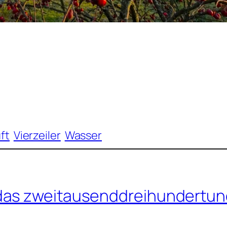
ft
Vierzeiler
Wasser
das zweitausenddreihundertund