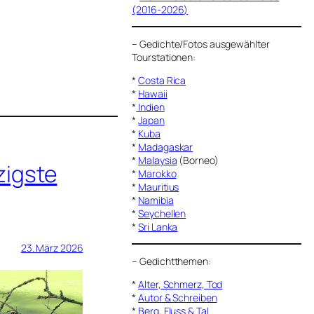
(2016-2026)
–
Gedichte/Fotos ausgewählter
Tourstationen:
*
Costa Rica
*
Hawaii
*
Indien
*
Japan
*
Kuba
*
Madagaskar
*
Malaysia
(Borneo)
zigste
*
Marokko
*
Mauritius
*
Namibia
*
Seychellen
*
Sri Lanka
23. März 2026
–
Gedichtthemen
:
*
Alter, Schmerz, Tod
*
Autor & Schreiben
*
Berg, Fluss & Tal