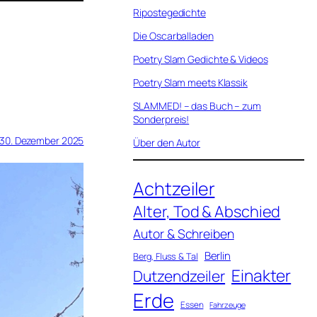
Ripostegedichte
Die Oscarballaden
Poetry Slam Gedichte & Videos
Poetry Slam meets Klassik
SLAMMED! – das Buch – zum
Sonderpreis!
30. Dezember 2025
Über den Autor
Achtzeiler
Alter, Tod & Abschied
Autor & Schreiben
Berlin
Berg, Fluss & Tal
Einakter
Dutzendzeiler
Erde
Essen
Fahrzeuge