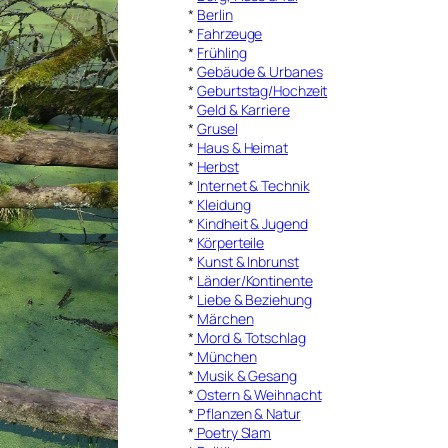
*
Berlin
*
Fahrzeuge
*
Frühling
*
Gebäude & Urbanes
*
Geburtstag/Hochzeit
*
Geld & Karriere
*
Grusel
*
Haus & Heimat
*
Herbst
*
Internet & Technik
*
Kleidung
*
Kindheit & Jugend
*
Körperteile
*
Kunst & Inbrunst
*
Länder/Kontinente
*
Liebe & Beziehung
*
Märchen
*
Mord & Totschlag
*
München
*
Musik & Gesang
*
Ostern & Weihnacht
*
Pflanzen & Natur
*
Poetry Slam