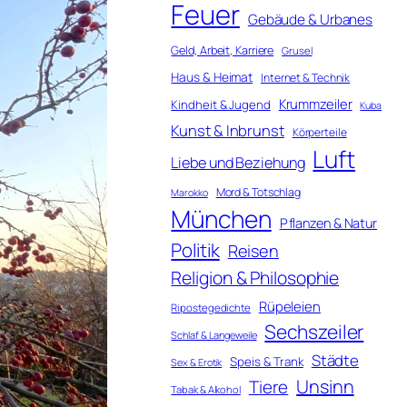
Feuer
Gebäude & Urbanes
Geld, Arbeit, Karriere
Grusel
Haus & Heimat
Internet & Technik
Krummzeiler
Kindheit & Jugend
Kuba
Kunst & Inbrunst
Körperteile
Luft
Liebe und Beziehung
Mord & Totschlag
Marokko
München
Pflanzen & Natur
Politik
Reisen
Religion & Philosophie
Rüpeleien
Ripostegedichte
Sechszeiler
Schlaf & Langeweile
Städte
Speis & Trank
Sex & Erotik
Unsinn
Tiere
Tabak & Alkohol