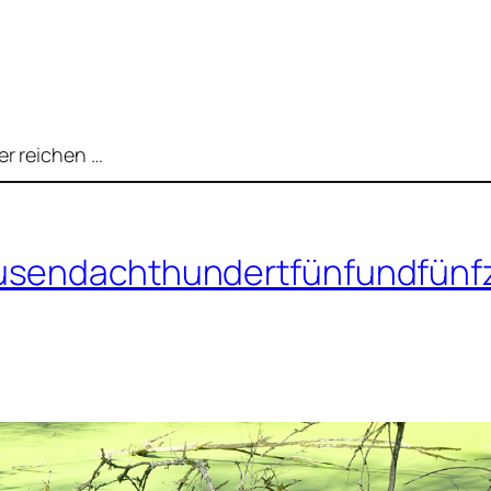
er reichen …
usendachthundertfünfundfünf