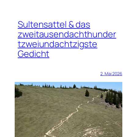
Sultensattel & das
zweitausendachthunder
tzweiundachtzigste
Gedicht
2. Mai 2026