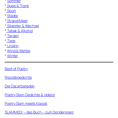
*
Sommer
*
Speis & Trank
*
Sport
*
Städte
*
Strand/Meer
*
Silvester & Wechsel
*
Tabak & Alkohol
*
Tanzen
*
Tiere
*
Unsinn
*
Wind & Wetter
*
Winter
Best of Poetry
Ripostegedichte
Die Oscarballaden
Poetry Slam Gedichte & Videos
Poetry Slam meets Klassik
SLAMMED! – das Buch – zum Sonderpreis!