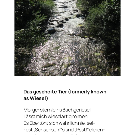
Das gescheite Tier (formerly known
as Wiesel)
Morgensternleins Bachgeriesel
Lässt mich wieselartig reimen.
Es übertönt sich wahrlich nie, sel-
-bst „Schschsch!“s und „Psst!“elei en-