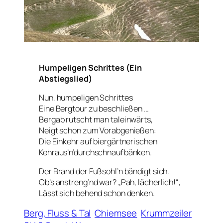
Humpeligen Schrittes (Ein
Abstiegslied)
Nun, humpeligen Schrittes
Eine Bergtour zu beschließen …
Bergab rutscht man taleinwärts,
Neigt schon zum Vorabgenießen:
Die Einkehr auf biergärtnerischen
Kehraus’n’durchschnaufbänken.
Der Brand der Fußsohl’n bändigt sich.
Ob’s anstreng’nd war? „Pah, lächerlich!“,
Lässt sich behend schon denken.
Berg, Fluss & Tal
Chiemsee
Krummzeiler