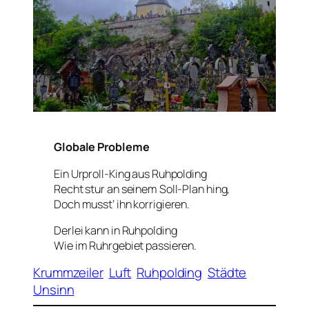
Globale Probleme
Ein Urproll-King aus Ruhpolding
Recht stur an seinem Soll-Plan hing,
Doch musst‘ ihn korrigieren.
Derlei kann in Ruhpolding
Wie im Ruhrgebiet passieren.
Krummzeiler
Luft
Ruhpolding
Städte
Unsinn