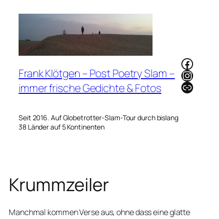
Zum
Inhalt
springen
Faceb
Frank Klötgen – Post Poetry Slam –
Instag
Link
immer frische Gedichte & Fotos
Seit 2016. Auf Globetrotter-Slam-Tour durch bislang
38 Länder auf 5 Kontinenten
Krummzeiler
Manchmal kommen Verse aus, ohne dass eine glatte