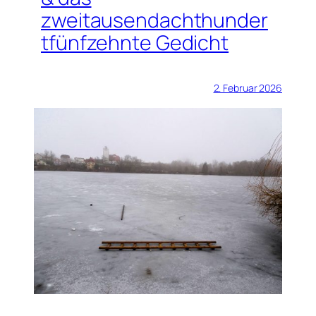
zweitausendachthunder
tfünfzehnte Gedicht
2. Februar 2026