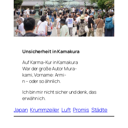
Unsicherheit in Kamakura
Auf Karma-Kur in Kamakura
War der große Autor Mura-
kami, Vorname: Armi-
n – oder so ähnlich.
Ich bin mir nicht sicher und denk, das
erwähn ich.
Japan
Krummzeiler
Luft
Promis
Städte