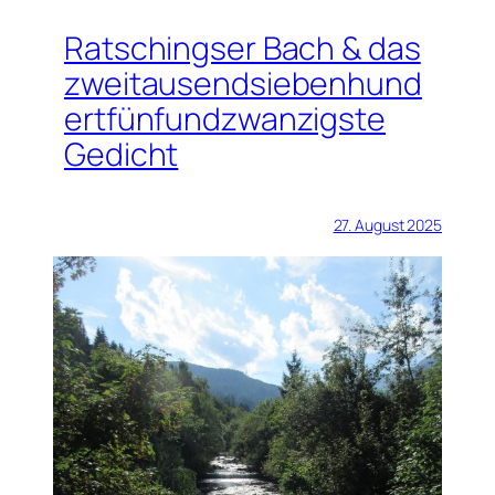
Ratschingser Bach & das
zweitausendsiebenhund
ertfünfundzwanzigste
Gedicht
27. August 2025