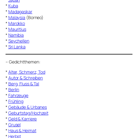
*
Kuba
*
Madagaskar
*
Malaysia
(Borneo)
*
Marokko
*
Mauritius
*
Namibia
*
Seychellen
*
Sri Lanka
–
Gedichtthemen
:
*
Alter, Schmerz, Tod
*
Autor & Schreiben
*
Berg, Fluss & Tal
*
Berlin
*
Fahrzeuge
*
Frühling
*
Gebäude & Urbanes
*
Geburtstag/Hochzeit
*
Geld & Karriere
*
Grusel
*
Haus & Heimat
*
Herbst