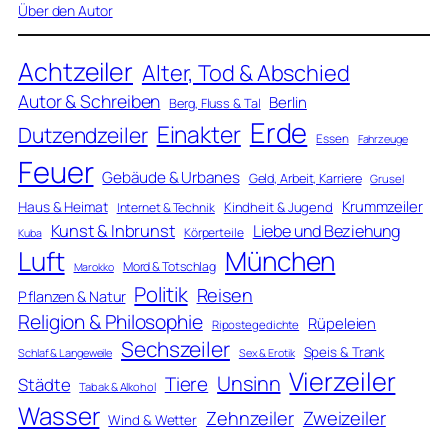
Über den Autor
Achtzeiler
Alter, Tod & Abschied
Autor & Schreiben
Berlin
Berg, Fluss & Tal
Erde
Einakter
Dutzendzeiler
Essen
Fahrzeuge
Feuer
Gebäude & Urbanes
Geld, Arbeit, Karriere
Grusel
Krummzeiler
Haus & Heimat
Kindheit & Jugend
Internet & Technik
Kunst & Inbrunst
Liebe und Beziehung
Körperteile
Kuba
Luft
München
Mord & Totschlag
Marokko
Politik
Reisen
Pflanzen & Natur
Religion & Philosophie
Rüpeleien
Ripostegedichte
Sechszeiler
Speis & Trank
Schlaf & Langeweile
Sex & Erotik
Vierzeiler
Unsinn
Tiere
Städte
Tabak & Alkohol
Wasser
Zweizeiler
Zehnzeiler
Wind & Wetter