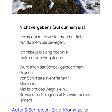
Nicht vergebens (auf dünnem Eis)
Ich möcht mich weiter mehrheitlich
Auf dünnem Eis bewegen.
Ich habe ja bislang noch nie-
mals unterm Eis gelegen.
Würd mich der Schock gebroch’nem
Grunds
Von Schlitterei’n entfernen?
Mag sein,
Mal bricht das Wagnis ein …
So wär’s ’ne Gelegenheit Schwimmen zu
lernen!
Autor & Schreiben
Erde
Krummzeiler