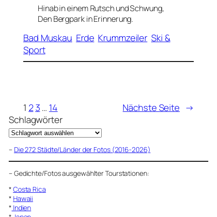
Hinab in einem Rutsch und Schwung,
Den Bergpark in Erinnerung.
Bad Muskau
Erde
Krummzeiler
Ski &
Sport
1
2
3
…
14
Nächste Seite
→
Schlagwörter
–
Die 272 Städte/Länder der Fotos (2016-2026)
–
Gedichte/Fotos ausgewählter Tourstationen:
*
Costa Rica
*
Hawaii
*
Indien
*
Japan