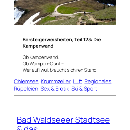
Bersteigerweisheiten, Teil 123: Die
Kampenwand
Ob Kampenwand,
Ob Wampen-Cunt –
Wer aufi wui, braucht sich’ren Stand!
Chiemsee
Krummzeiler
Luft
Regionales
Rüpeleien
Sex & Erotik
Ski & Sport
Bad Waldseeer Stadtsee
& das