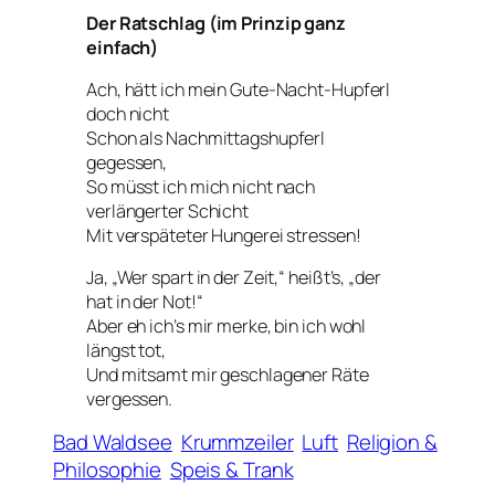
Der Ratschlag (im Prinzip ganz
einfach)
Ach, hätt ich mein Gute-Nacht-Hupferl
doch nicht
Schon als Nachmittagshupferl
gegessen,
So müsst ich mich nicht nach
verlängerter Schicht
Mit verspäteter Hungerei stressen!
Ja, „Wer spart in der Zeit,“ heißt’s, „der
hat in der Not!“
Aber eh ich’s mir merke, bin ich wohl
längst tot,
Und mitsamt mir geschlagener Räte
vergessen.
Bad Waldsee
Krummzeiler
Luft
Religion &
Philosophie
Speis & Trank