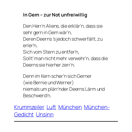
In Gern – zur Not unfreiwillig
Den Herr’n Aliens, die erklär’n, dass sie
sehr gern in Gern wär’n,
Deren Deerns ’s jedoch schwerfällt, zu
erler’n,
Sich vom Stern zu entfer’n,
Sollt‘ man nicht mehr verwehr’n, dass die
Deerns sie hierher zerr’n.
Denn im Kern scher’n sich Gerner
(wie Bernie und Werner)
niemals um plärr’nder Deerns Lärm und
Beschwerd’n.
Krummzeiler
Luft
München
München-
Gedicht
Unsinn