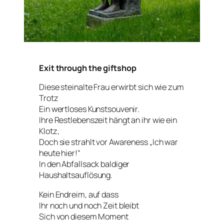
Exit through the giftshop
Diese steinalte Frau erwirbt sich wie zum
Trotz
Ein wertloses Kunstsouvenir.
Ihre Restlebenszeit hängt an ihr wie ein
Klotz,
Doch sie strahlt vor Awareness „Ich war
heute hier!“
In den Abfallsack baldiger
Haushaltsauflösung.
Kein Endreim, auf dass
Ihr noch und noch Zeit bleibt
Sich von diesem Moment