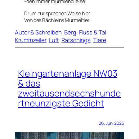
-den immer murmlend leise.
Drum nur sprechen Weise hier
Von des Bächleins Murmeltier.
Autor & Schreiben
Berg, Fluss & Tal
Krummzeiler
Luft
Ratschings
Tiere
Kleingartenanlage NW03
& das
zweitausendsechshunde
rtneunzigste Gedicht
26. Juni 2025