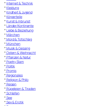
*
Internet & Technik
*
Kleidung
*
Kindheit & Jugend
*
Körperteile
*
Kunst & Inbrunst
*
Länder/Kontinente
*
Liebe & Beziehung
*
Märchen
*
Mord & Totschlag
*
München
*
Musik & Gesang
*
Ostern & Weihnacht
*
Pflanzen & Natur
*
Poetry Slam
*
Politik
*
Promis
*
Regionales
*
Religion & Philo
*
Reisen
*
Rüpeleien & Tiraden
*
Schlafen
*
See
*
Sex & Erotik