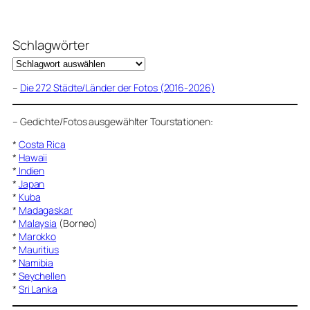
Schlagwörter
–
Die 272 Städte/Länder der Fotos (2016-2026)
–
Gedichte/Fotos ausgewählter Tourstationen:
*
Costa Rica
*
Hawaii
*
Indien
*
Japan
*
Kuba
*
Madagaskar
*
Malaysia
(Borneo)
*
Marokko
*
Mauritius
*
Namibia
*
Seychellen
*
Sri Lanka