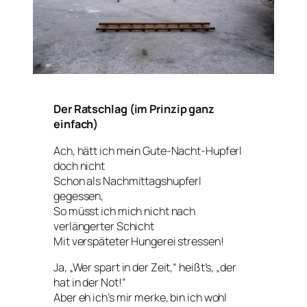
Der Ratschlag (im Prinzip ganz
einfach)
Ach, hätt ich mein Gute-Nacht-Hupferl
doch nicht
Schon als Nachmittagshupferl
gegessen,
So müsst ich mich nicht nach
verlängerter Schicht
Mit verspäteter Hungerei stressen!
Ja, „Wer spart in der Zeit,“ heißt’s, „der
hat in der Not!“
Aber eh ich’s mir merke, bin ich wohl