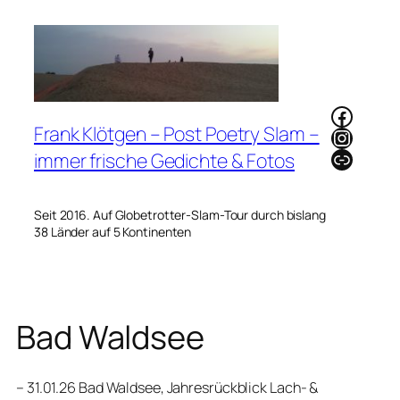
Zum
Inhalt
springen
Faceb
Frank Klötgen – Post Poetry Slam –
Instag
Link
immer frische Gedichte & Fotos
Seit 2016. Auf Globetrotter-Slam-Tour durch bislang
38 Länder auf 5 Kontinenten
Bad Waldsee
– 31.01.26 Bad Waldsee, Jahresrückblick Lach- &