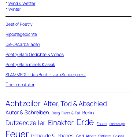
*
Wind & Wetter
*
Winter
Best of Poetry
Ripostegedichte
Die Oscarballaden
Poetry Slam Gedichte & Videos
Poetry Slam meets Klassik
SLAMMED! – das Buch – zum Sonderpreis!
Über den Autor
Achtzeiler
Alter, Tod & Abschied
Autor & Schreiben
Berlin
Berg, Fluss & Tal
Erde
Einakter
Dutzendzeiler
Essen
Fahrzeuge
Feuer
Gebäude & Urbanes
Geld, Arbeit, Karriere
Grusel