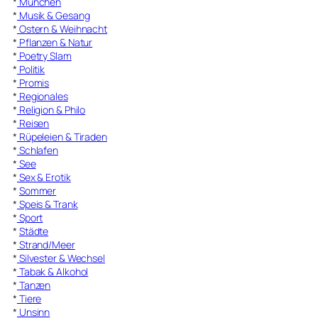
*
München
*
Musik & Gesang
*
Ostern & Weihnacht
*
Pflanzen & Natur
*
Poetry Slam
*
Politik
*
Promis
*
Regionales
*
Religion & Philo
*
Reisen
*
Rüpeleien & Tiraden
*
Schlafen
*
See
*
Sex & Erotik
*
Sommer
*
Speis & Trank
*
Sport
*
Städte
*
Strand/Meer
*
Silvester & Wechsel
*
Tabak & Alkohol
*
Tanzen
*
Tiere
*
Unsinn