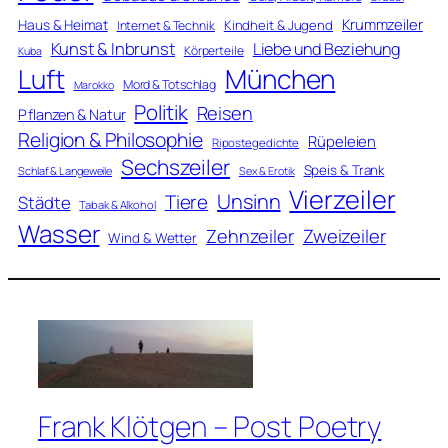
Krummzeiler
Haus & Heimat
Kindheit & Jugend
Internet & Technik
Kunst & Inbrunst
Liebe und Beziehung
Körperteile
Kuba
Luft
München
Mord & Totschlag
Marokko
Politik
Reisen
Pflanzen & Natur
Religion & Philosophie
Rüpeleien
Ripostegedichte
Sechszeiler
Speis & Trank
Schlaf & Langeweile
Sex & Erotik
Vierzeiler
Unsinn
Tiere
Städte
Tabak & Alkohol
Wasser
Zweizeiler
Zehnzeiler
Wind & Wetter
Frank Klötgen – Post Poetry