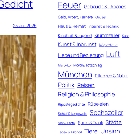
Gedicht
Feuer
Gebäude & Urbanes
Geld, Arbeit, Karriere
Grusel
23. Juli 2026
Haus & Heimat
Internet & Technik
Krummzeiler
Kindheit & Jugend
Kuba
Kunst & Inbrunst
Körperteile
Luft
Liebe und Beziehung
Mord & Totschlag
Marokko
München
Pflanzen & Natur
Politik
Reisen
Religion & Philosophie
Rüpeleien
Ripostegedichte
Sechszeiler
Schlaf & Langeweile
Städte
Speis & Trank
Sex & Erotik
Unsinn
Tiere
Tabak & Alkohol