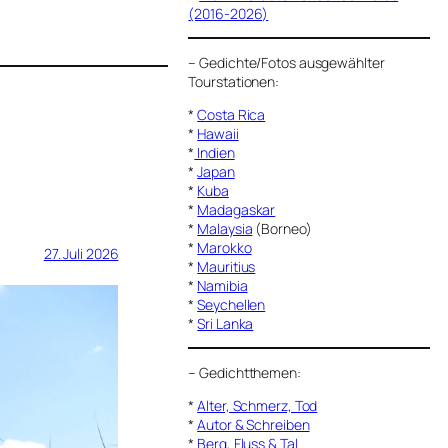
(2016-2026)
–
Gedichte/Fotos ausgewählter
Tourstationen:
*
Costa Rica
*
Hawaii
*
Indien
*
Japan
*
Kuba
*
Madagaskar
*
Malaysia
(Borneo)
*
Marokko
27. Juli 2026
*
Mauritius
*
Namibia
*
Seychellen
*
Sri Lanka
–
Gedichtthemen
:
*
Alter, Schmerz, Tod
*
Autor & Schreiben
*
Berg, Fluss & Tal