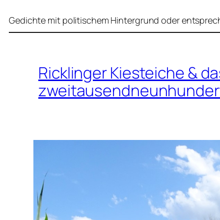
Gedichte mit politischem Hintergrund oder entsprec
Ricklinger Kiesteiche & d
zweitausendneunhundert