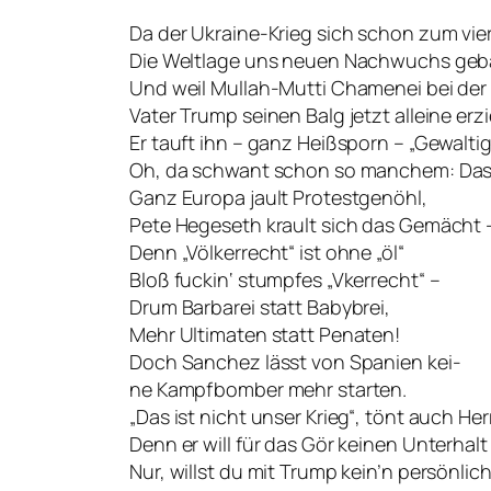
Da der Ukraine-Krieg sich schon zum vier
Die Weltlage uns neuen Nachwuchs geb
Und weil Mullah-Mutti Chamenei bei der
Vater Trump seinen Balg jetzt alleine erzi
Er tauft ihn – ganz Heißsporn – „Gewalti
Oh, da schwant schon so manchem: Das 
Ganz Europa jault Protestgenöhl,
Pete Hegeseth krault sich das Gemächt 
Denn „Völkerrecht“ ist ohne „öl“
Bloß fuckin‘ stumpfes „Vkerrecht“ –
Drum Barbarei statt Babybrei,
Mehr Ultimaten statt Penaten!
Doch Sanchez lässt von Spanien kei-
ne Kampfbomber mehr starten.
„Das ist nicht unser Krieg“, tönt auch Her
Denn er will für das Gör keinen Unterhalt
Nur, willst du mit Trump kein’n persönlic