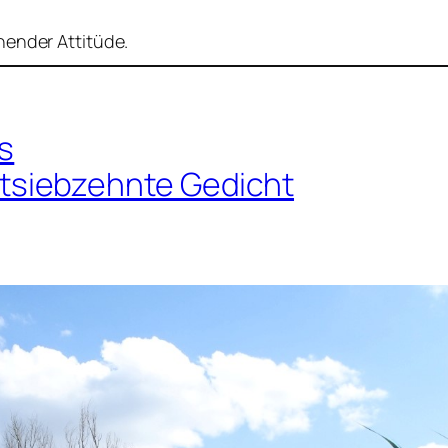
hender Attitüde.
as
siebzehnte Gedicht