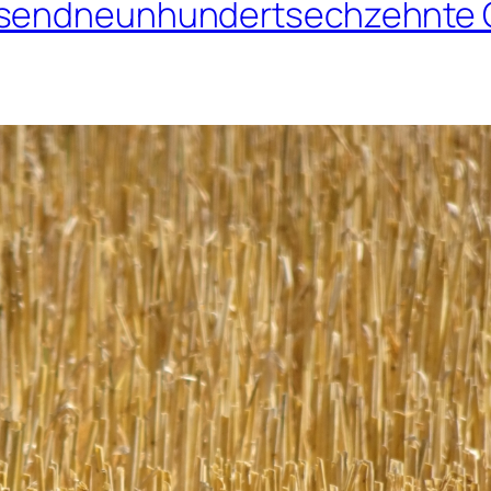
ausendneunhundertsechzehnte 