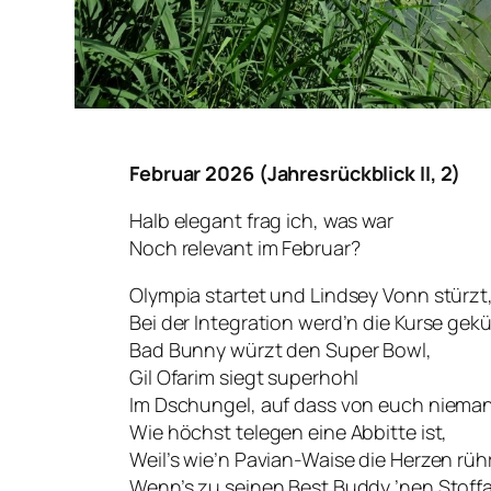
Februar 2026 (Jahresrückblick II, 2)
Halb elegant frag ich, was war
Noch relevant im Februar?
Olympia startet und Lindsey Vonn stürzt
Bei der Integration werd’n die Kurse gekü
Bad Bunny würzt den Super Bowl,
Gil Ofarim siegt superhohl
Im Dschungel, auf dass von euch nieman
Wie höchst telegen eine Abbitte ist,
Weil’s wie’n Pavian-Waise die Herzen rühr
Wenn’s zu seinen Best Buddy ’nen Stoffa