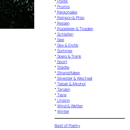
*
Politik
*
Promis
*
Regionales
*
Religion & Philo
*
Reisen
*
Rüpeleien & Tiraden
*
Schlafen
*
See
*
Sex & Erotik
*
Sommer
*
Speis & Trank
*
Sport
*
Städte
*
Strand/Meer
*
Silvester & Wechsel
*
Tabak & Alkohol
*
Tanzen
*
Tiere
*
Unsinn
*
Wind & Wetter
*
Winter
Best of Poetry