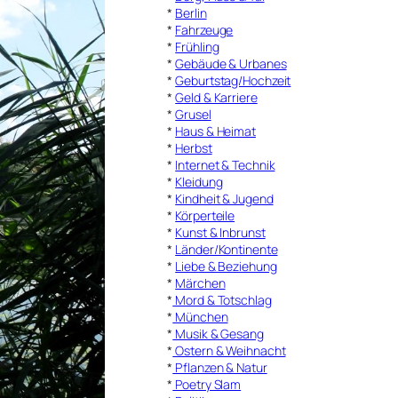
*
Berlin
*
Fahrzeuge
*
Frühling
*
Gebäude & Urbanes
*
Geburtstag/Hochzeit
*
Geld & Karriere
*
Grusel
*
Haus & Heimat
*
Herbst
*
Internet & Technik
*
Kleidung
*
Kindheit & Jugend
*
Körperteile
*
Kunst & Inbrunst
*
Länder/Kontinente
*
Liebe & Beziehung
*
Märchen
*
Mord & Totschlag
*
München
*
Musik & Gesang
*
Ostern & Weihnacht
*
Pflanzen & Natur
*
Poetry Slam