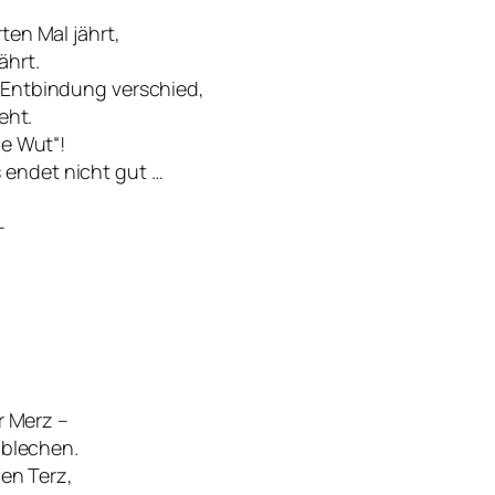
ten Mal jährt,
ährt.
 Entbindung verschied,
eht.
ge Wut“!
endet nicht gut …
–
r Merz –
 blechen.
hen Terz,