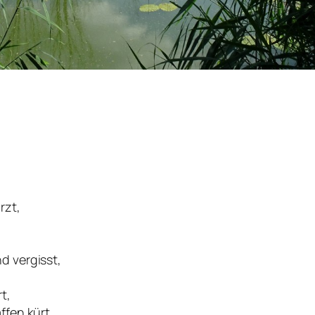
,
rzt,
d vergisst,
t,
ffen kürt.