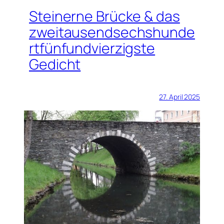
Steinerne Brücke & das
zweitausendsechshunde
rtfünfundvierzigste
Gedicht
27. April 2025