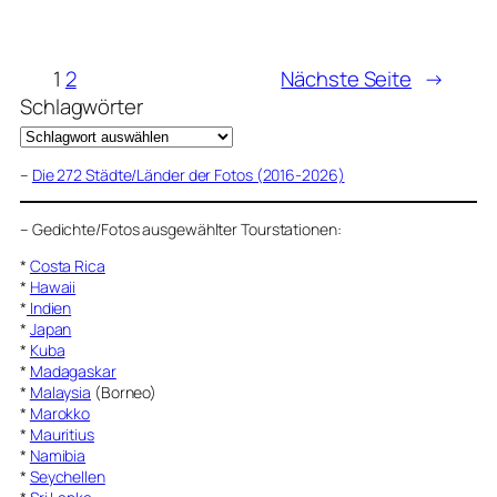
1
2
Nächste Seite
→
Schlagwörter
–
Die 272 Städte/Länder der Fotos (2016-2026)
–
Gedichte/Fotos ausgewählter Tourstationen:
*
Costa Rica
*
Hawaii
*
Indien
*
Japan
*
Kuba
*
Madagaskar
*
Malaysia
(Borneo)
*
Marokko
*
Mauritius
*
Namibia
*
Seychellen