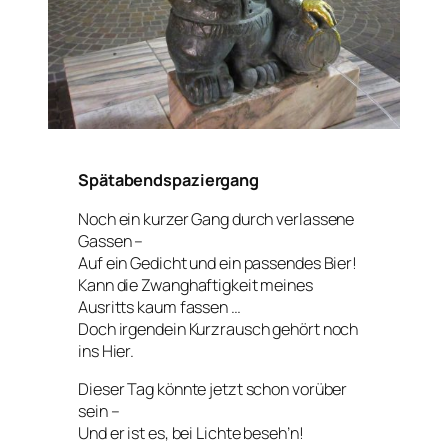
Spätabendspaziergang
Noch ein kurzer Gang durch verlassene
Gassen –
Auf ein Gedicht und ein passendes Bier!
Kann die Zwanghaftigkeit meines
Ausritts kaum fassen …
Doch irgendein Kurzrausch gehört noch
ins Hier.
Dieser Tag könnte jetzt schon vorüber
sein –
Und er ist es, bei Lichte beseh’n!