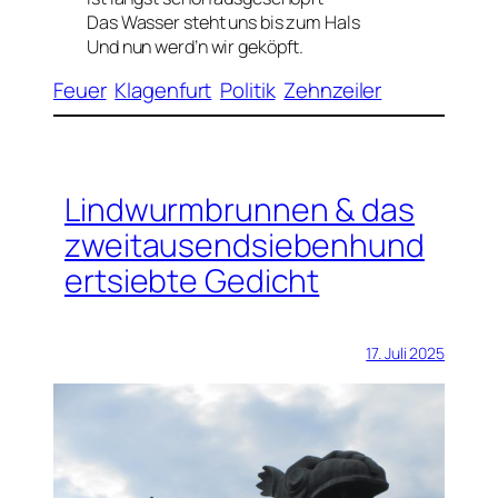
Das Wasser steht uns bis zum Hals
Und nun werd’n wir geköpft.
Feuer
Klagenfurt
Politik
Zehnzeiler
Lindwurmbrunnen & das
zweitausendsiebenhund
ertsiebte Gedicht
17. Juli 2025