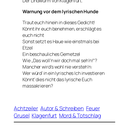
Der Lindwurm von Klagenfurt.
Warnung vor dem lyrischen Hunde
Traut euch hinein in dieses Gedicht!
Könnt ihr euch benehmen, erschlägt es
euch nicht
Sonst setzt es Haue wie einstmals bei
Etzel
Ein beschauliches Gemetzel
Wie „Das woll’n wir doch mal seh’n!“?
Mancher wird’s wohl nie versteh’n:
Wer würd‘ in ein lyrisches Ich investieren
Könnt‘ dies nicht das lyrische Euch
massakrieren?
Achtzeiler
Autor & Schreiben
Feuer
Grusel
Klagenfurt
Mord & Totschlag