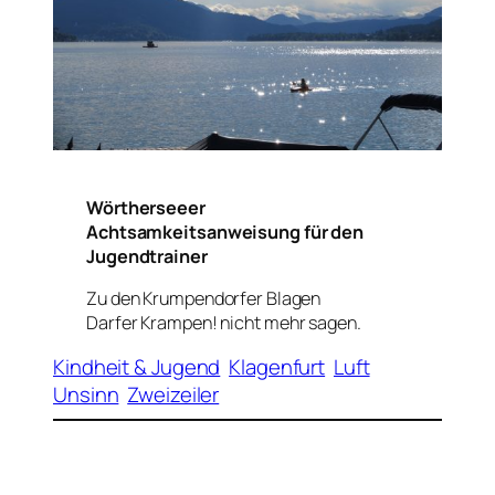
Wörtherseeer
Achtsamkeitsanweisung für den
Jugendtrainer
Zu den Krumpendorfer Blagen
Darfer
Krampen!
nicht mehr sagen.
Kindheit & Jugend
Klagenfurt
Luft
Unsinn
Zweizeiler