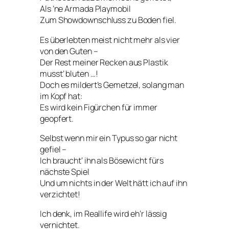
Als ’ne Armada Playmobil
Zum Showdownschluss zu Boden fiel.
Es überlebten meist nicht mehr als vier
von den Guten –
Der Rest meiner Recken aus Plastik
musst‘ bluten …!
Doch es mildert’s Gemetzel, solang man
im Kopf hat:
Es wird kein Figürchen für immer
geopfert.
Selbst wenn mir ein Typus so gar nicht
gefiel –
Ich braucht‘ ihn als Bösewicht fürs
nächste Spiel
Und um nichts in der Welt hätt ich auf ihn
verzichtet!
Ich denk, im Reallife wird eh’r lässig
vernichtet.