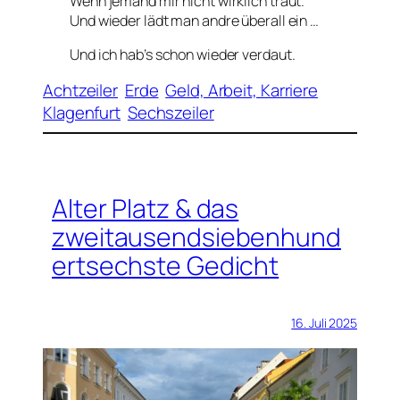
Wenn jemand mir nicht wirklich traut.
Und wieder lädt man andre überall ein …
Und ich hab’s schon wieder verdaut.
Achtzeiler
Erde
Geld, Arbeit, Karriere
Klagenfurt
Sechszeiler
Alter Platz & das
zweitausendsiebenhund
ertsechste Gedicht
16. Juli 2025