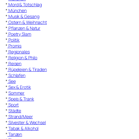
*
Mord & Totschlag
*
München
*
Musik & Gesang
*
Ostern & Weihnacht
*
Pflanzen & Natur
*
Poetry Slam
*
Politik
*
Promis
*
Regionales
*
Religion & Philo
*
Reisen
*
Rüpeleien & Tiraden
*
Schlafen
*
See
*
Sex & Erotik
*
Sommer
*
Speis & Trank
*
Sport
*
Städte
*
Strand/Meer
*
Silvester & Wechsel
*
Tabak & Alkohol
*
Tanzen