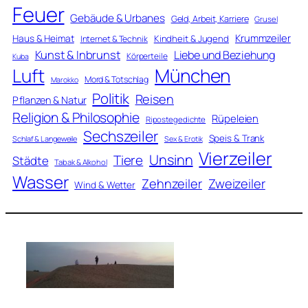
Feuer
Gebäude & Urbanes
Geld, Arbeit, Karriere
Grusel
Krummzeiler
Haus & Heimat
Kindheit & Jugend
Internet & Technik
Kunst & Inbrunst
Liebe und Beziehung
Körperteile
Kuba
Luft
München
Mord & Totschlag
Marokko
Politik
Reisen
Pflanzen & Natur
Religion & Philosophie
Rüpeleien
Ripostegedichte
Sechszeiler
Speis & Trank
Schlaf & Langeweile
Sex & Erotik
Vierzeiler
Unsinn
Tiere
Städte
Tabak & Alkohol
Wasser
Zweizeiler
Zehnzeiler
Wind & Wetter