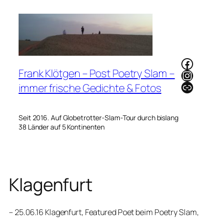
Zum
Inhalt
springen
Faceb
Frank Klötgen – Post Poetry Slam –
Instag
Link
immer frische Gedichte & Fotos
Seit 2016. Auf Globetrotter-Slam-Tour durch bislang
38 Länder auf 5 Kontinenten
Klagenfurt
– 25.06.16 Klagenfurt, Featured Poet beim Poetry Slam,