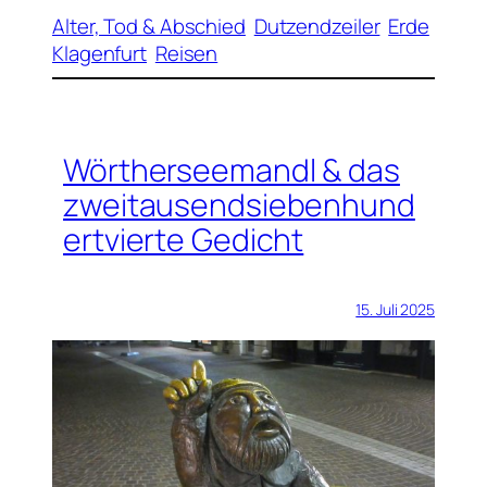
Alter, Tod & Abschied
Dutzendzeiler
Erde
Klagenfurt
Reisen
Wörtherseemandl & das
zweitausendsiebenhund
ertvierte Gedicht
15. Juli 2025