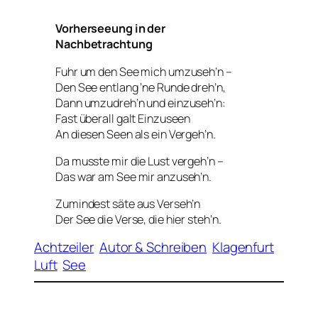
Vorherseeung in der
Nachbetrachtung
Fuhr um den See mich umzuseh’n –
Den See entlang ’ne Runde dreh’n,
Dann umzudreh’n und einzuseh’n:
Fast überall galt Einzuseen
An diesen Seen als ein Vergeh’n.
Da musste mir die Lust vergeh’n –
Das war am See mir anzuseh’n.
Zumindest säte aus Verseh’n
Der See die Verse, die hier steh’n.
Achtzeiler
Autor & Schreiben
Klagenfurt
Luft
See