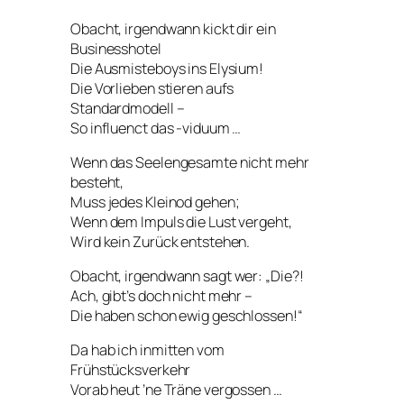
Obacht, irgendwann kickt dir ein
Businesshotel
Die Ausmisteboys ins Elysium!
Die Vorlieben stieren aufs
Standardmodell –
So influenct das -viduum …
Wenn das Seelengesamte nicht mehr
besteht,
Muss jedes Kleinod gehen;
Wenn dem Impuls die Lust vergeht,
Wird kein Zurück entstehen.
Obacht, irgendwann sagt wer: „Die?!
Ach, gibt’s doch nicht mehr –
Die haben schon ewig geschlossen!“
Da hab ich inmitten vom
Frühstücksverkehr
Vorab heut ’ne Träne vergossen …