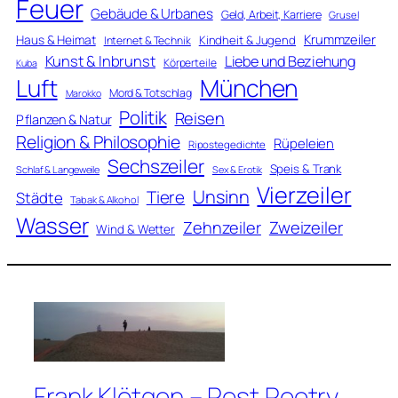
Feuer
Gebäude & Urbanes
Geld, Arbeit, Karriere
Grusel
Krummzeiler
Haus & Heimat
Kindheit & Jugend
Internet & Technik
Kunst & Inbrunst
Liebe und Beziehung
Körperteile
Kuba
Luft
München
Mord & Totschlag
Marokko
Politik
Reisen
Pflanzen & Natur
Religion & Philosophie
Rüpeleien
Ripostegedichte
Sechszeiler
Speis & Trank
Schlaf & Langeweile
Sex & Erotik
Vierzeiler
Unsinn
Tiere
Städte
Tabak & Alkohol
Wasser
Zweizeiler
Zehnzeiler
Wind & Wetter
Frank Klötgen – Post Poetry