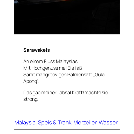
Sarawakeis
An einem Fluss Malaysias
Mit Hochgenuss mal Eis i aß
Samt mangroovigen Palmensaft „Gula
Apong“.
Das gab meiner Labsal Kraft/machte sie
strong.
Malaysia
Speis & Trank
Vierzeiler
Wasser