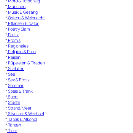
*
Mord & Totschlag
*
München
*
Musik & Gesang
*
Ostern & Weihnacht
*
Pflanzen & Natur
*
Poetry Slam
*
Politik
*
Promis
*
Regionales
*
Religion & Philo
*
Reisen
*
Rüpeleien & Tiraden
*
Schlafen
*
See
*
Sex & Erotik
*
Sommer
*
Speis & Trank
*
Sport
*
Städte
*
Strand/Meer
*
Silvester & Wechsel
*
Tabak & Alkohol
*
Tanzen
*
Tiere