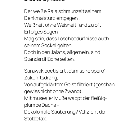
Der weiße Raja schmunzelt seinem
Denkmalsturz entgegen …
Weißheit ohne Weisheit fand zu oft
Erfolges Segen –
Mag sein, dass Löschbedürfnisse auch
seinem Sockel gelten,
Doch in den Jalans, allgemein, sind
Standardflüche selten.
Sarawak poetisiert „dum spiro spero“-
Zukunftsdrang,
Von aufgeklärtem Geist filtriert (geschah
gewiss nicht ohne Zwang).
Mit musealer Muße wappt der fleißig-
plumpe Dachs –
Dekoloniale Säuberung? Vollzieht der
Stolze lax.