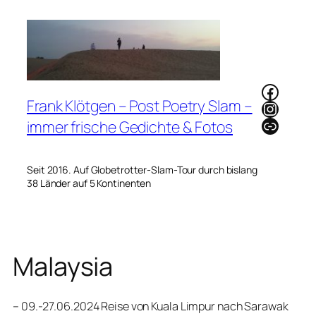
Zum
Inhalt
springen
Faceb
Frank Klötgen – Post Poetry Slam –
Instag
Link
immer frische Gedichte & Fotos
Seit 2016. Auf Globetrotter-Slam-Tour durch bislang
38 Länder auf 5 Kontinenten
Malaysia
– 09.-27.06.2024 Reise von Kuala Limpur nach Sarawak