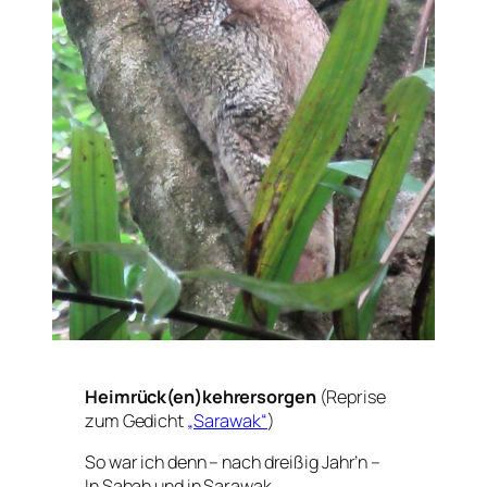
Heimrück(en)kehrersorgen
(Reprise
zum Gedicht
„Sarawak“
)
So war ich denn – nach dreißig Jahr’n –
In Sabah und in Sarawak.