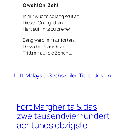
O weh! Oh, Zeh!
In mir wuchs so lang Wut an,
Diesen Orang-Utan
Hart auf links zu drehen!
Bang ward mir nur fortan,
Dass der Ugan Ortan
Tritt mir auf die Zehen …
Luft
Malaysia
Sechszeiler
Tiere
Unsinn
Fort Margherita & das
zweitausendvierhundert
achtundsiebzigste