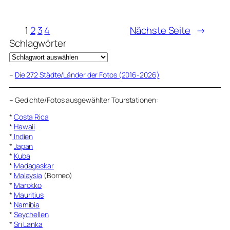
1
2
3
4
Nächste Seite
→
Schlagwörter
–
Die 272 Städte/Länder der Fotos (2016-2026)
–
Gedichte/Fotos ausgewählter Tourstationen:
*
Costa Rica
*
Hawaii
*
Indien
*
Japan
*
Kuba
*
Madagaskar
*
Malaysia
(Borneo)
*
Marokko
*
Mauritius
*
Namibia
*
Seychellen
*
Sri Lanka