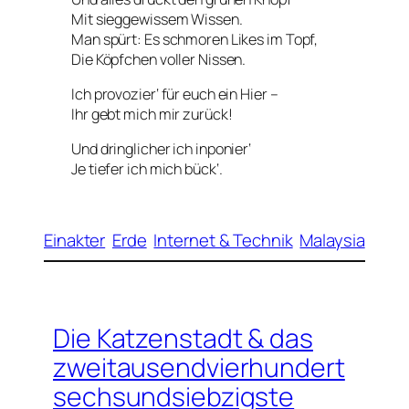
Mit sieggewissem Wissen.
Man spürt: Es schmoren Likes im Topf,
Die Köpfchen voller Nissen.
Ich provozier‘ für euch ein Hier –
Ihr gebt mich mir zurück!
Und dringlicher ich inponier‘
Je tiefer ich mich bück‘.
Einakter
Erde
Internet & Technik
Malaysia
Die Katzenstadt & das
zweitausendvierhundert
sechsundsiebzigste