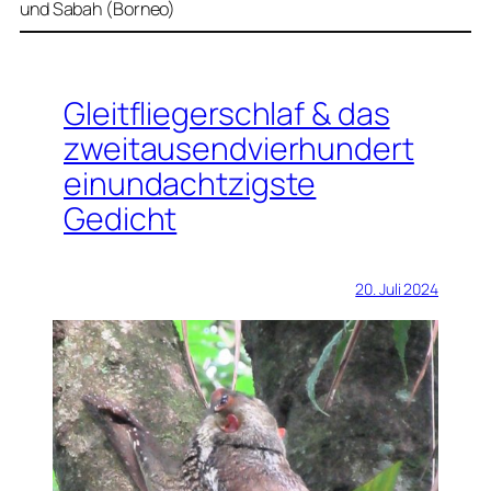
und Sabah (Borneo)
Gleitfliegerschlaf & das
zweitausendvierhundert
einundachtzigste
Gedicht
20. Juli 2024