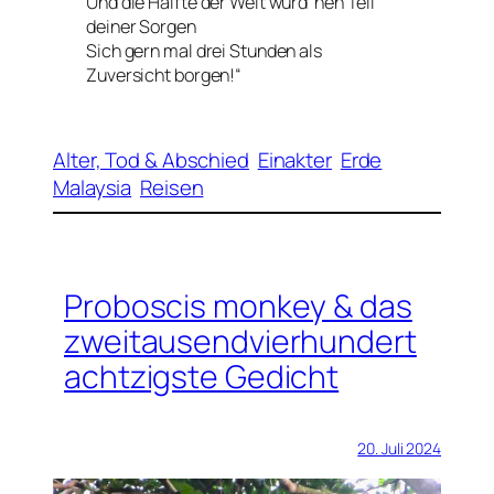
Und die Hälfte der Welt würd ’nen Teil
deiner
Sorgen
Sich gern mal drei Stunden
als
Zuversicht
borgen!“
Alter, Tod & Abschied
Einakter
Erde
Malaysia
Reisen
Proboscis monkey & das
zweitausendvierhundert
achtzigste Gedicht
20. Juli 2024