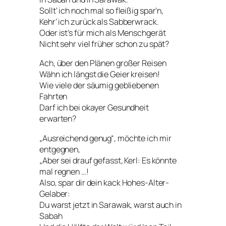
Sollt‘ ich noch mal so fleißig spar’n,
Kehr‘ ich zurück als Sabberwrack.
Oder ist’s für mich als Menschgerät
Nicht sehr viel früher schon zu spät?
Ach, über den Plänen großer Reisen
Wähn ich längst die Geier kreisen!
Wie viele der säumig gebliebenen
Fahrten
Darf ich bei okayer Gesundheit
erwarten?
„Ausreichend genug“, möchte ich mir
entgegnen,
„Aber sei drauf gefasst, Kerl: Es könnte
mal regnen …!
Also, spar dir dein kack Hohes-Alter-
Gelaber:
Du warst jetzt in Sarawak, warst auch in
Sabah