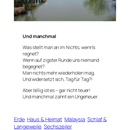
Und manchmal
Was stellt man an im Nichts, wenn’s
regnet?
Wenn auf zigster Runde uns niemand
begegnet?
Man nichts mehr wiederholen mag,
Und widersetzt sich, Tag für Tag?!
Aber billig ist es – gar nicht teuer!
Und manchmal zahnt ein Ungeheuer.
Erde
Haus & Heimat
Malaysia
Schlaf &
Langeweile
Sechszeiler