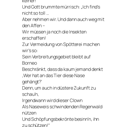
keiner!“
Und Gott brummte mürrisch: „Ich find’s
nicht so toll …
Aber nehmen wir. Und dann auch weg mit
den Affen –
Wir müssen ja noch die Insekten
erschaffen!
Zur Vermeidung von Spötterei machen
wir’s so:
Sein Verbreitungsgebiet bleibt auf
Borneo
Beschränkt, dass da kaum jemand denkt
‚Wer hat an das Tier diese Nase
gehängt?‘
Denn, um auch in düstere Zukunft zu
schau’n,
Irgendwann wird dieser Clown
Als Naseweis schwindenden Regenwald
nützen
Und Schöpfungsbekrönte besinn’n, ihn
zu schützen!“