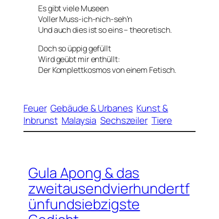
Es gibt viele Museen
Voller Muss-ich-nich-seh’n
Und auch dies ist so eins – theoretisch.
Doch so üppig gefüllt
Wird geübt mir enthüllt:
Der Komplettkosmos von einem Fetisch.
Feuer
Gebäude & Urbanes
Kunst &
Inbrunst
Malaysia
Sechszeiler
Tiere
Gula Apong & das
zweitausendvierhundertf
ünfundsiebzigste