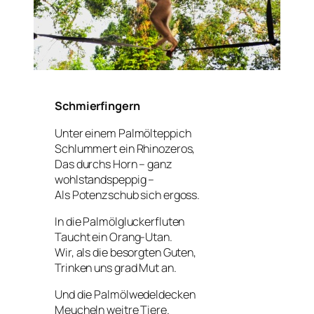
Schmierfingern
Unter einem Palmölteppich
Schlummert ein Rhinozeros,
Das durchs Horn – ganz
wohlstandspeppig –
Als Potenzschub sich ergoss.
In die Palmölgluckerfluten
Taucht ein Orang-Utan.
Wir, als die besorgten Guten,
Trinken uns grad Mut an.
Und die Palmölwedeldecken
Meucheln weitre Tiere.