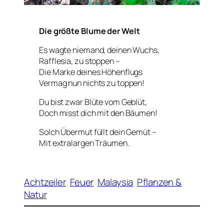
Die größte Blume der Welt
Es wagte niemand, deinen Wuchs,
Rafflesia, zu stoppen –
Die Marke deines Höhenflugs
Vermag nun nichts zu toppen!
Du bist zwar Blüte vom Geblüt,
Doch misst dich mit den Bäumen!
Solch Übermut füllt dein Gemüt –
Mit extralargen Träumen.
Achtzeiler
Feuer
Malaysia
Pflanzen &
Natur