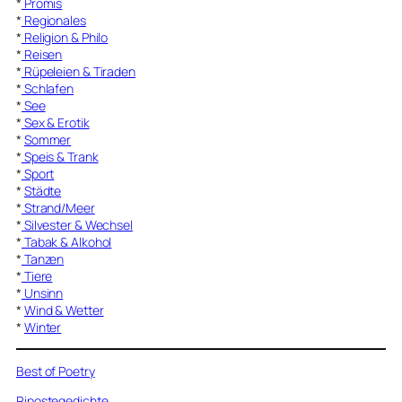
*
Promis
*
Regionales
*
Religion & Philo
*
Reisen
*
Rüpeleien & Tiraden
*
Schlafen
*
See
*
Sex & Erotik
*
Sommer
*
Speis & Trank
*
Sport
*
Städte
*
Strand/Meer
*
Silvester & Wechsel
*
Tabak & Alkohol
*
Tanzen
*
Tiere
*
Unsinn
*
Wind & Wetter
*
Winter
Best of Poetry
Ripostegedichte