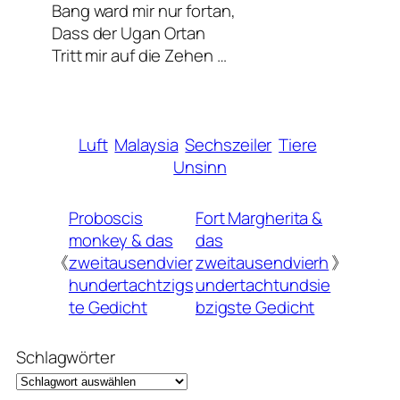
Bang ward mir nur fortan,
Dass der Ugan Ortan
Tritt mir auf die Zehen …
Luft
Malaysia
Sechszeiler
Tiere
Unsinn
Proboscis
Fort Margherita &
monkey & das
das
《
zweitausendvier
zweitausendvierh
》
hundertachtzigs
undertachtundsie
te Gedicht
bzigste Gedicht
Schlagwörter