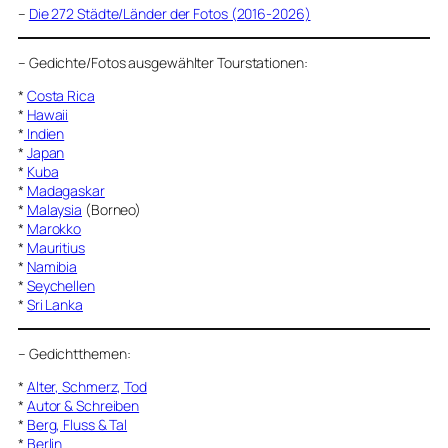
–
Die 272 Städte/Länder der Fotos (2016-2026)
–
Gedichte/Fotos ausgewählter Tourstationen:
*
Costa Rica
*
Hawaii
*
Indien
*
Japan
*
Kuba
*
Madagaskar
*
Malaysia
(Borneo)
*
Marokko
*
Mauritius
*
Namibia
*
Seychellen
*
Sri Lanka
–
Gedichtthemen
:
*
Alter, Schmerz, Tod
*
Autor & Schreiben
*
Berg, Fluss & Tal
*
Berlin