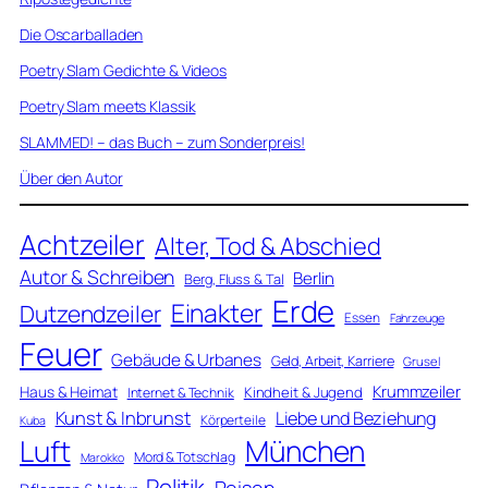
Die Oscarballaden
Poetry Slam Gedichte & Videos
Poetry Slam meets Klassik
SLAMMED! – das Buch – zum Sonderpreis!
Über den Autor
Achtzeiler
Alter, Tod & Abschied
Autor & Schreiben
Berlin
Berg, Fluss & Tal
Erde
Einakter
Dutzendzeiler
Essen
Fahrzeuge
Feuer
Gebäude & Urbanes
Geld, Arbeit, Karriere
Grusel
Krummzeiler
Haus & Heimat
Kindheit & Jugend
Internet & Technik
Kunst & Inbrunst
Liebe und Beziehung
Körperteile
Kuba
Luft
München
Mord & Totschlag
Marokko
Politik