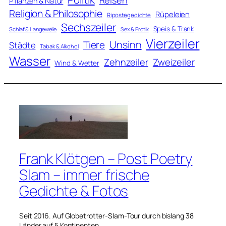
Reisen
Pflanzen & Natur
Religion & Philosophie
Rüpeleien
Ripostegedichte
Sechszeiler
Speis & Trank
Schlaf & Langeweile
Sex & Erotik
Vierzeiler
Unsinn
Tiere
Städte
Tabak & Alkohol
Wasser
Zweizeiler
Zehnzeiler
Wind & Wetter
Frank Klötgen – Post Poetry
Slam – immer frische
Gedichte & Fotos
Seit 2016. Auf Globetrotter-Slam-Tour durch bislang 38
Länder auf 5 Kontinenten