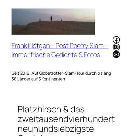
Zum
Inhalt
springen
Faceb
Frank Klötgen – Post Poetry Slam –
Instag
Link
immer frische Gedichte & Fotos
Seit 2016. Auf Globetrotter-Slam-Tour durch bislang
38 Länder auf 5 Kontinenten
Platzhirsch & das
zweitausendvierhundert
neunundsiebzigste