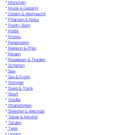
*
München
*
Musik & Gesang
*
Ostern & Weihnacht
*
Pflanzen & Natur
*
Poetry Slam
*
Politik
*
Promis
*
Regionales
*
Religion & Philo
*
Reisen
*
Rüpeleien & Tiraden
*
Schlafen
*
See
*
Sex & Erotik
*
Sommer
*
Speis & Trank
*
Sport
*
Städte
*
Strand/Meer
*
Silvester & Wechsel
*
Tabak & Alkohol
*
Tanzen
*
Tiere
*
Unsinn