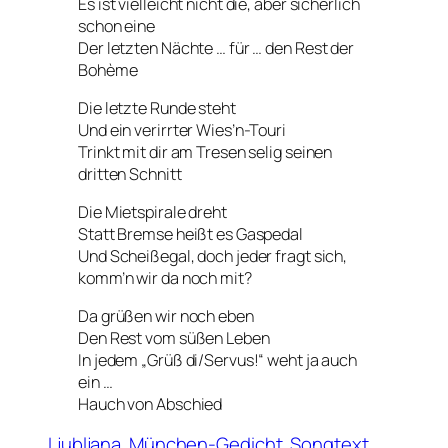
Es ist vielleicht nicht die, aber sicherlich
schon eine
Der letzten Nächte … für … den Rest der
Bohème
Die letzte Runde steht
Und ein verirrter Wies’n-Touri
Trinkt mit dir am Tresen selig seinen
dritten Schnitt
Die Mietspirale dreht
Statt Bremse heißt es Gaspedal
Und Scheißegal, doch jeder fragt sich,
komm’n wir da noch mit?
Da grüßen wir noch eben
Den Rest vom süßen Leben
In jedem „Grüß di/Servus!“ weht ja auch
ein …
Hauch von Abschied
Ljubljana
München-Gedicht
Songtext