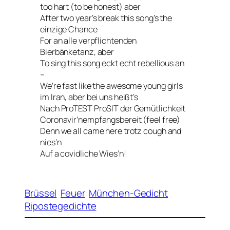
too hart (to be honest) aber
After two year’s break this song’s the
einzige Chance
For an alle verpflichtenden
Bierbänketanz, aber
To sing this song eckt echt rebellious an
–
We’re fast like the awesome young girls
im Iran, aber bei uns heißt’s
Nach ProTEST ProSIT der Gemütlichkeit
Coronavir’nempfangsbereit (feel free)
Denn we all came here trotz cough and
nies’n
Auf a covidliche Wies’n!
Brüssel
Feuer
München-Gedicht
Ripostegedichte