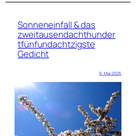
Sonneneinfall & das
zweitausendachthunder
tfünfundachtzigste
Gedicht
6. Mai 2026