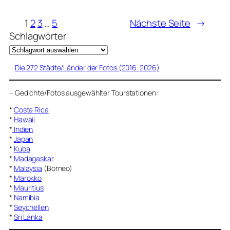
1
2
3
…
5
Nächste Seite
→
Schlagwörter
–
Die 272 Städte/Länder der Fotos (2016-2026)
–
Gedichte/Fotos ausgewählter Tourstationen:
*
Costa Rica
*
Hawaii
*
Indien
*
Japan
*
Kuba
*
Madagaskar
*
Malaysia
(Borneo)
*
Marokko
*
Mauritius
*
Namibia
*
Seychellen
*
Sri Lanka