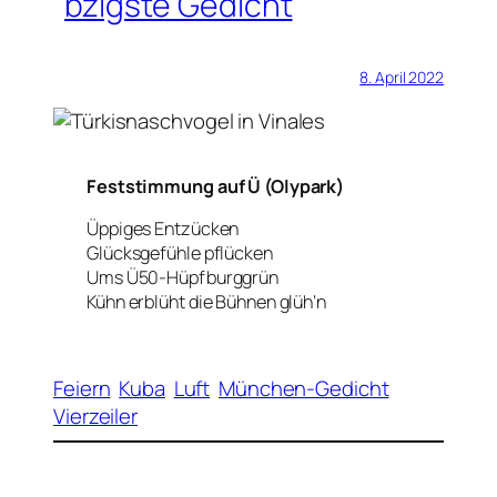
bzigste Gedicht
8. April 2022
Feststimmung auf Ü (Olypark)
Üppiges Entzücken
Glücksgefühle pflücken
Ums Ü50-Hüpfburggrün
Kühn erblüht die Bühnen glüh‘n
Feiern
Kuba
Luft
München-Gedicht
Vierzeiler