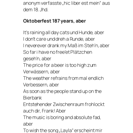
anonym verfasste „hic liber est mein“ aus
dem 18. Jhd.
Oktoberfest 187 years, aber
It’s raining all day cats und Hunde, aber
I don’t care und dreh a Runde, aber
I neverever drank my Maß im Steh’n, aber
So far i have no free’et Plätzchen
geseh’n, aber
The price for a beer is too high zum
Verwässern, aber
The weather refrains from mal endlich
Verbessern, aber
As soon as the people stand up on the
Bierbank
Entstehender Zwischenraum frohlockt
auch dir, Frank! Aber
The music is boring and absolute fad,
aber
To wish the song „Layla“ erscheint mir