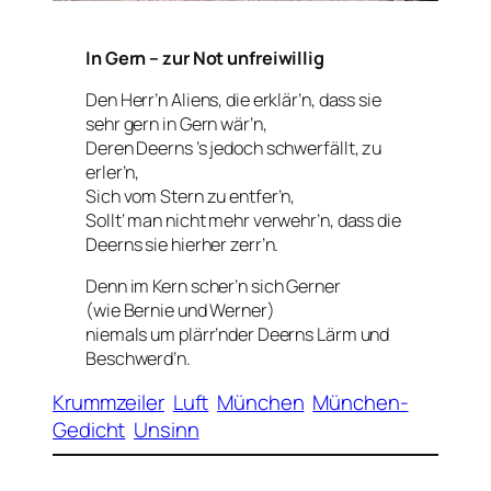
In Gern – zur Not unfreiwillig
Den Herr’n Aliens, die erklär’n, dass sie
sehr gern in Gern wär’n,
Deren Deerns ’s jedoch schwerfällt, zu
erler’n,
Sich vom Stern zu entfer’n,
Sollt‘ man nicht mehr verwehr’n, dass die
Deerns sie hierher zerr’n.
Denn im Kern scher’n sich Gerner
(wie Bernie und Werner)
niemals um plärr’nder Deerns Lärm und
Beschwerd’n.
Krummzeiler
Luft
München
München-
Gedicht
Unsinn