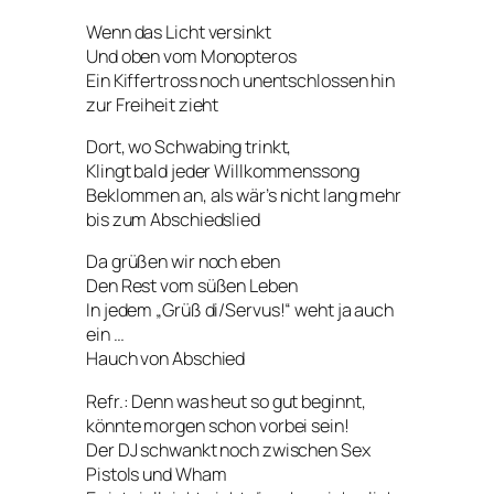
Wenn das Licht versinkt
Und oben vom Monopteros
Ein Kiffertross noch unentschlossen hin
zur Freiheit zieht
Dort, wo Schwabing trinkt,
Klingt bald jeder Willkommenssong
Beklommen an, als wär’s nicht lang mehr
bis zum Abschiedslied
Da grüßen wir noch eben
Den Rest vom süßen Leben
In jedem „Grüß di/Servus!“ weht ja auch
ein …
Hauch von Abschied
Refr.:
Denn was heut so gut beginnt,
könnte morgen schon vorbei sein!
Der DJ schwankt noch zwischen Sex
Pistols und Wham