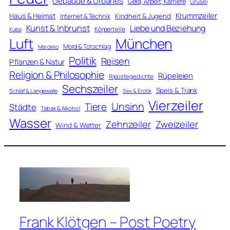
Gebäude & Urbanes
Geld, Arbeit, Karriere
Grusel
Krummzeiler
Haus & Heimat
Kindheit & Jugend
Internet & Technik
Kunst & Inbrunst
Liebe und Beziehung
Körperteile
Kuba
Luft
München
Mord & Totschlag
Marokko
Politik
Reisen
Pflanzen & Natur
Religion & Philosophie
Rüpeleien
Ripostegedichte
Sechszeiler
Speis & Trank
Schlaf & Langeweile
Sex & Erotik
Vierzeiler
Unsinn
Tiere
Städte
Tabak & Alkohol
Wasser
Zweizeiler
Zehnzeiler
Wind & Wetter
Frank Klötgen – Post Poetry