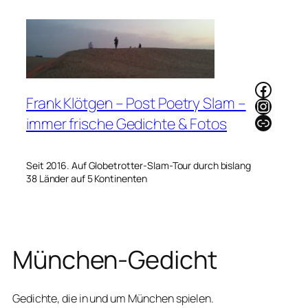
Zum
Inhalt
springen
Faceb
Frank Klötgen – Post Poetry Slam –
Instag
Link
immer frische Gedichte & Fotos
Seit 2016. Auf Globetrotter-Slam-Tour durch bislang
38 Länder auf 5 Kontinenten
München-Gedicht
Gedichte, die in und um München spielen.