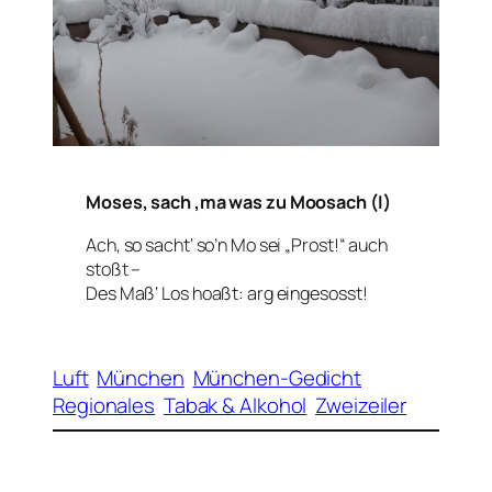
Moses, sach ‚ma was zu Moosach (I)
Ach, so sacht‘ so’n Mo sei „Prost!“ auch
stoßt –
Des Maß‘ Los hoaßt: arg eingesosst!
Luft
München
München-Gedicht
Regionales
Tabak & Alkohol
Zweizeiler