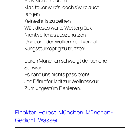
Brav sich einzureihen.
Klar, teuer wird’s, doch s’wird auch
langen!
Keinesfalls zu zeihen
Wär, dieses werte Wetterglück
Nicht vollends auszunutzen
Und dann der Wolkenfront verzük-
Kungssturköpfig zu trutzen!
Durch München schwelgt der schöne
Schwur:
Es kann uns nichts passieren!
Jed Dämpfer lädt zur Wellnesskur,
Zum ungestüm Flanieren.
Einakter
Herbst
München
München-
Gedicht
Wasser