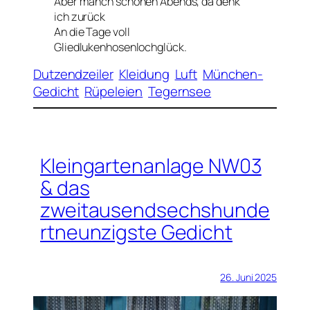
Aber manch schönen Abends, da denk
ich zurück
An die Tage voll
Gliedlukenhosenlochglück.
Dutzendzeiler
Kleidung
Luft
München-
Gedicht
Rüpeleien
Tegernsee
Kleingartenanlage NW03
& das
zweitausendsechshunde
rtneunzigste Gedicht
26. Juni 2025