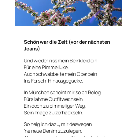
Schön war die Zeit (vor der nächsten
Jeans)
Und wieder riss mein Beinkleid ein
Für eine Pimmelluke.
Auch schwabbelte mein Oberbein
Ins Forsch-Hinausgegucke.
In München scheint mir solch Beleg
Fürs lahme Outfitwechseln
Ein doch zu pimmeliger Weg,
Sein Image zu zerhäckseln.
So neig ich dazu, mir deswegen
’ne neue Denim zuzulegen.