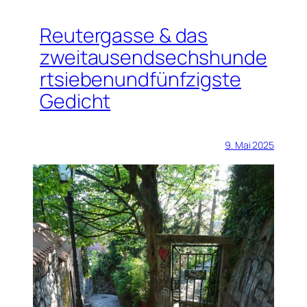
Reutergasse & das
zweitausendsechshunde
rtsiebenundfünfzigste
Gedicht
9. Mai 2025