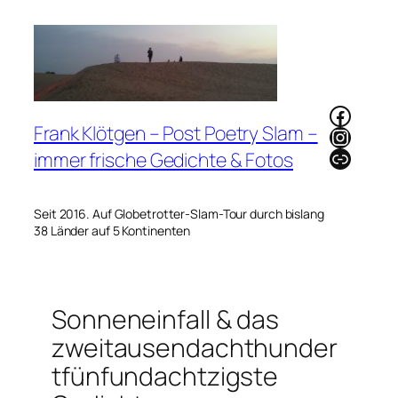
Zum
Inhalt
springen
Faceb
Frank Klötgen – Post Poetry Slam –
Instag
Link
immer frische Gedichte & Fotos
Seit 2016. Auf Globetrotter-Slam-Tour durch bislang
38 Länder auf 5 Kontinenten
Sonneneinfall & das
zweitausendachthunder
tfünfundachtzigste