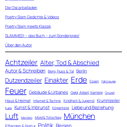
Die Oscarballaden
Poetry Slam Gedichte & Videos
Poetry Slam meets Klassik
SLAMMED! – das Buch – zum Sonderpreis!
Über den Autor
Achtzeiler
Alter, Tod & Abschied
Autor & Schreiben
Berlin
Berg, Fluss & Tal
Erde
Einakter
Dutzendzeiler
Essen
Fahrzeuge
Feuer
Gebäude & Urbanes
Geld, Arbeit, Karriere
Grusel
Krummzeiler
Haus & Heimat
Kindheit & Jugend
Internet & Technik
Kunst & Inbrunst
Liebe und Beziehung
Körperteile
Kuba
Luft
München
Mord & Totschlag
Marokko
Politik
Reisen
Pflanzen & Natur