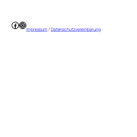
Facebook
Instagram
Impressum
/
Datenschutzvereinbarung