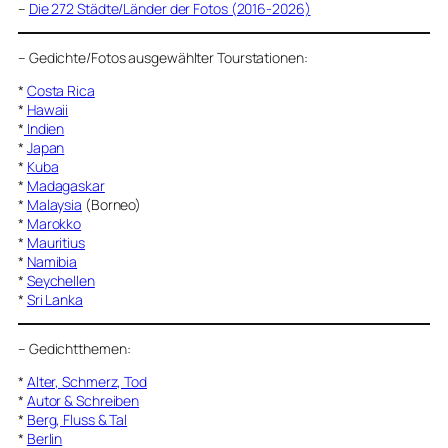
–
Die 272 Städte/Länder der Fotos (2016-2026)
–
Gedichte/Fotos ausgewählter Tourstationen:
*
Costa Rica
*
Hawaii
*
Indien
*
Japan
*
Kuba
*
Madagaskar
*
Malaysia
(Borneo)
*
Marokko
*
Mauritius
*
Namibia
*
Seychellen
*
Sri Lanka
–
Gedichtthemen
:
*
Alter, Schmerz, Tod
*
Autor & Schreiben
*
Berg, Fluss & Tal
*
Berlin