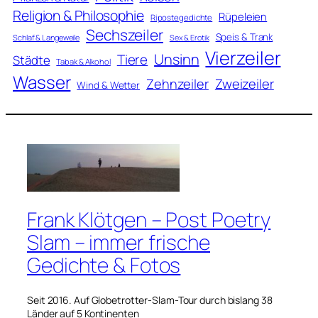
Religion & Philosophie
Rüpeleien
Ripostegedichte
Sechszeiler
Speis & Trank
Schlaf & Langeweile
Sex & Erotik
Vierzeiler
Unsinn
Tiere
Städte
Tabak & Alkohol
Wasser
Zweizeiler
Zehnzeiler
Wind & Wetter
Frank Klötgen – Post Poetry
Slam – immer frische
Gedichte & Fotos
Seit 2016. Auf Globetrotter-Slam-Tour durch bislang 38
Länder auf 5 Kontinenten