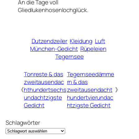
An die Tage voll
Gliedlukenhosenlochglück.
Dutzendzeiler
Kleidung
Luft
München-Gedicht
Rüpeleien
Tegernsee
Tonreste & das
Tegernseedämme
zweitausendac
rn & das
《
hthundertsechs
zweitausendacht
》
undachtzigste
hundertvierundac
Gedicht
htzigste Gedicht
Schlagwörter