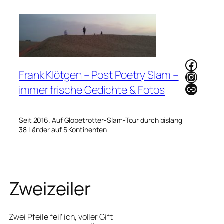
Zum
Inhalt
springen
Faceb
Frank Klötgen – Post Poetry Slam –
Instag
Link
immer frische Gedichte & Fotos
Seit 2016. Auf Globetrotter-Slam-Tour durch bislang
38 Länder auf 5 Kontinenten
Zweizeiler
Zwei Pfeile feil‘ ich, voller Gift