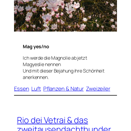
Mag yes/no
Ich werde die Magnolie ab jetzt
Magyeslie nennen
Und mit dieser Bejahung ihre Schönheit
anerkennen.
Essen
Luft
Pflanzen & Natur
Zweizeiler
Rio dei Vetrai & das
zweitausendachthunder