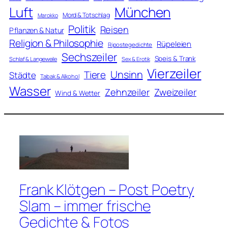
Luft
München
Mord & Totschlag
Marokko
Politik
Reisen
Pflanzen & Natur
Religion & Philosophie
Rüpeleien
Ripostegedichte
Sechszeiler
Speis & Trank
Schlaf & Langeweile
Sex & Erotik
Vierzeiler
Unsinn
Tiere
Städte
Tabak & Alkohol
Wasser
Zweizeiler
Zehnzeiler
Wind & Wetter
Frank Klötgen – Post Poetry
Slam – immer frische
Gedichte & Fotos