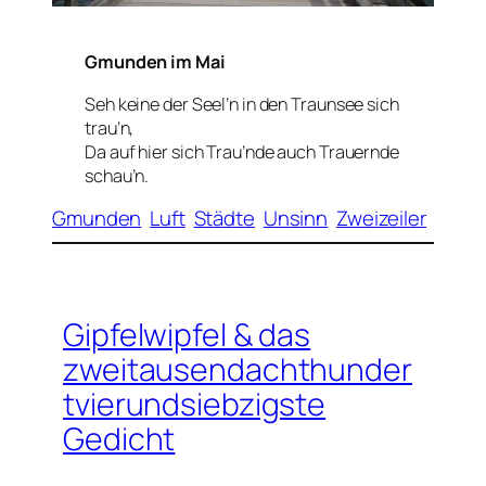
Gmunden im Mai
Seh keine der Seel’n in den Traunsee sich
trau’n,
Da auf hier sich Trau’nde auch Trauernde
schau’n.
Gmunden
Luft
Städte
Unsinn
Zweizeiler
Gipfelwipfel & das
zweitausendachthunder
tvierundsiebzigste
Gedicht