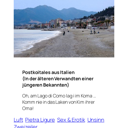
Postkoitales aus Italien
(In der älteren Verwandten einer
jüngeren Bekannten)
Oh, am Lago di Como lag i im Koma …
Komm nie in das Laken von Kim ihrer
Oma!
Luft
Pietra Ligure
Sex & Erotik
Unsinn
Zweizeiler