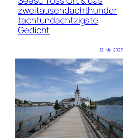
Seeschloss Ort & das
zweitausendachthunder
tachtundachtzigste
Gedicht
12. Mai 2026