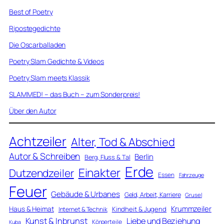
Best of Poetry
Ripostegedichte
Die Oscarballaden
Poetry Slam Gedichte & Videos
Poetry Slam meets Klassik
SLAMMED! – das Buch – zum Sonderpreis!
Über den Autor
Achtzeiler
Alter, Tod & Abschied
Autor & Schreiben
Berlin
Berg, Fluss & Tal
Erde
Einakter
Dutzendzeiler
Essen
Fahrzeuge
Feuer
Gebäude & Urbanes
Geld, Arbeit, Karriere
Grusel
Krummzeiler
Haus & Heimat
Kindheit & Jugend
Internet & Technik
Kunst & Inbrunst
Liebe und Beziehung
Körperteile
Kuba