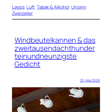
Lagos
Luft
Tabak & Alkohol
Unsinn
Zweizeiler
Windbeutelkannen & das
zweitausendachthunder
teinundneunzigste
Gedicht
25. Mai 2026