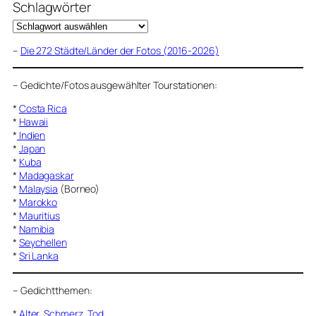
Schlagwörter
–
Die 272 Städte/Länder der Fotos (2016-2026)
–
Gedichte/Fotos ausgewählter Tourstationen:
*
Costa Rica
*
Hawaii
*
Indien
*
Japan
*
Kuba
*
Madagaskar
*
Malaysia
(Borneo)
*
Marokko
*
Mauritius
*
Namibia
*
Seychellen
*
Sri Lanka
–
Gedichtthemen
:
*
Alter, Schmerz, Tod