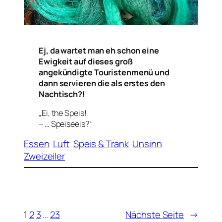
Ej, da wartet man eh schon eine
Ewigkeit auf dieses groß
angekündigte Touristenmenü und
dann servieren die als erstes den
Nachtisch?!
„Ei, the Speis!
– … Speiseeis?“
Essen
Luft
Speis & Trank
Unsinn
Zweizeiler
1
2
3
…
23
Nächste Seite
→