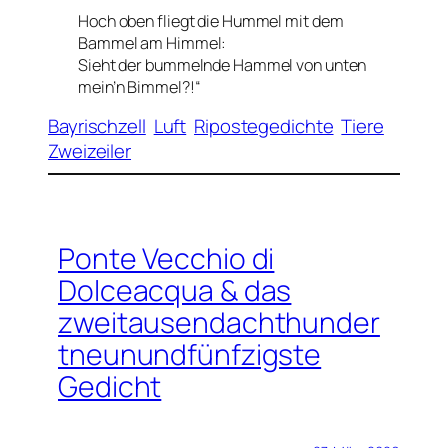
Hoch oben fliegt die Hummel mit dem
Bammel am Himmel:
Sieht der bummelnde Hammel von unten
mein’n Bimmel?!“
Bayrischzell
Luft
Ripostegedichte
Tiere
Zweizeiler
Ponte Vecchio di
Dolceacqua & das
zweitausendachthunder
tneunundfünfzigste
Gedicht