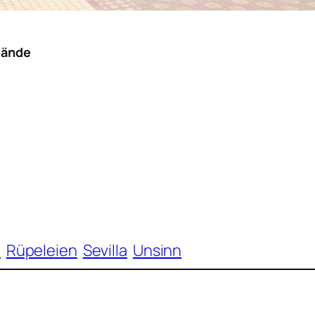
tände
e
Rüpeleien
Sevilla
Unsinn