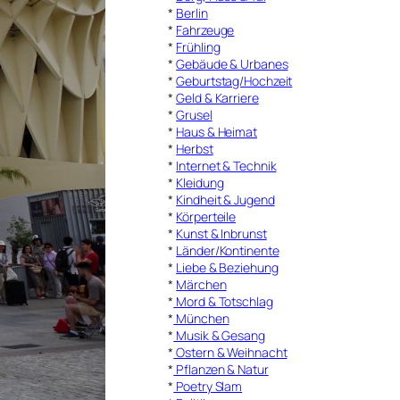
*
Berlin
*
Fahrzeuge
*
Frühling
*
Gebäude & Urbanes
*
Geburtstag/Hochzeit
*
Geld & Karriere
*
Grusel
*
Haus & Heimat
*
Herbst
*
Internet & Technik
*
Kleidung
*
Kindheit & Jugend
*
Körperteile
*
Kunst & Inbrunst
*
Länder/Kontinente
*
Liebe & Beziehung
*
Märchen
*
Mord & Totschlag
*
München
*
Musik & Gesang
*
Ostern & Weihnacht
*
Pflanzen & Natur
*
Poetry Slam