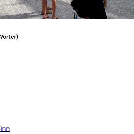
Wörter)
inn