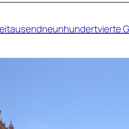
weitausendneunhundertvierte G