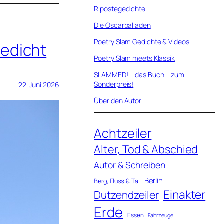
Ripostegedichte
Die Oscarballaden
Poetry Slam Gedichte & Videos
edicht
Poetry Slam meets Klassik
SLAMMED! – das Buch – zum
Sonderpreis!
22. Juni 2026
Über den Autor
Achtzeiler
Alter, Tod & Abschied
Autor & Schreiben
Berlin
Berg, Fluss & Tal
Einakter
Dutzendzeiler
Erde
Essen
Fahrzeuge