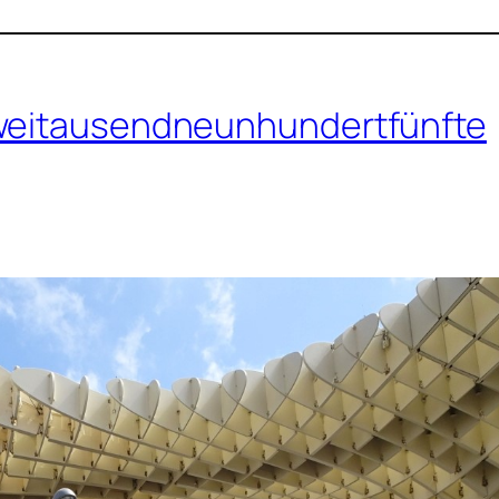
zweitausendneunhundertfünfte