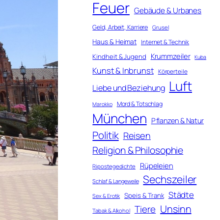
Feuer
Gebäude & Urbanes
Geld, Arbeit, Karriere
Grusel
Haus & Heimat
Internet & Technik
Krummzeiler
Kindheit & Jugend
Kuba
Kunst & Inbrunst
Körperteile
Luft
Liebe und Beziehung
Mord & Totschlag
Marokko
München
Pflanzen & Natur
Politik
Reisen
Religion & Philosophie
Rüpeleien
Ripostegedichte
Sechszeiler
Schlaf & Langeweile
Städte
Speis & Trank
Sex & Erotik
Unsinn
Tiere
Tabak & Alkohol