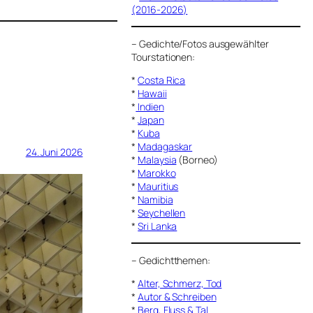
(2016-2026)
–
Gedichte/Fotos ausgewählter
Tourstationen:
*
Costa Rica
*
Hawaii
*
Indien
*
Japan
*
Kuba
*
Madagaskar
24. Juni 2026
*
Malaysia
(Borneo)
*
Marokko
*
Mauritius
*
Namibia
*
Seychellen
*
Sri Lanka
–
Gedichtthemen
:
*
Alter, Schmerz, Tod
*
Autor & Schreiben
*
Berg, Fluss & Tal