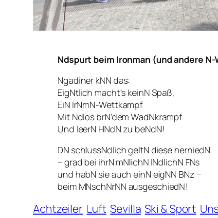
Ndspurt beim Ironman (und andere N-
Ngadiner kNN das:
EigNtlich macht’s keinN Spaß,
EiN IrNmN-Wettkampf
Mit Ndlos brN’dem WadNkrampf
Und leerN HNdN zu beNdN!
DN schlussNdlich geltN diese herniedN
– grad bei ihrN mNlichN lNdlichN FNs
und habN sie auch einN eigNN BNz –
beim MNschNrNN ausgeschiedN!
Achtzeiler
Luft
Sevilla
Ski & Sport
Uns