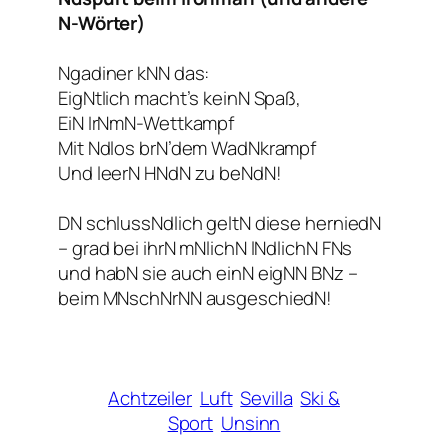
N-Wörter)
Ngadiner kNN das:
EigNtlich macht’s keinN Spaß,
EiN IrNmN-Wettkampf
Mit Ndlos brN’dem WadNkrampf
Und leerN HNdN zu beNdN!
DN schlussNdlich geltN diese herniedN
– grad bei ihrN mNlichN lNdlichN FNs
und habN sie auch einN eigNN BNz –
beim MNschNrNN ausgeschiedN!
Achtzeiler
Luft
Sevilla
Ski &
Sport
Unsinn