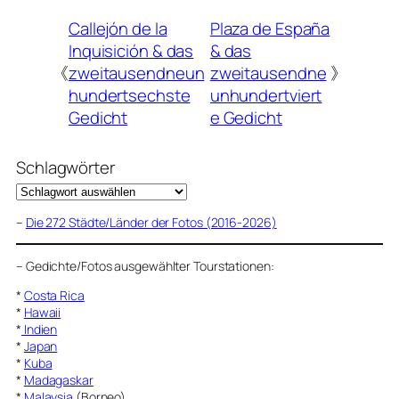
Callejón de la
Plaza de España
Inquisición & das
& das
《
zweitausendneun
zweitausendne
》
hundertsechste
unhundertviert
Gedicht
e Gedicht
Schlagwörter
–
Die 272 Städte/Länder der Fotos (2016-2026)
–
Gedichte/Fotos ausgewählter Tourstationen:
*
Costa Rica
*
Hawaii
*
Indien
*
Japan
*
Kuba
*
Madagaskar
*
Malaysia
(Borneo)