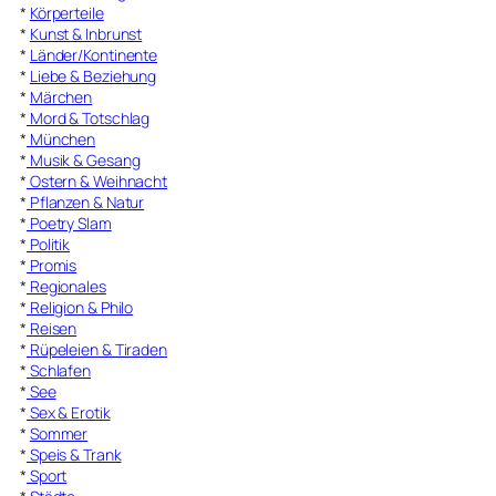
*
Körperteile
*
Kunst & Inbrunst
*
Länder/Kontinente
*
Liebe & Beziehung
*
Märchen
*
Mord & Totschlag
*
München
*
Musik & Gesang
*
Ostern & Weihnacht
*
Pflanzen & Natur
*
Poetry Slam
*
Politik
*
Promis
*
Regionales
*
Religion & Philo
*
Reisen
*
Rüpeleien & Tiraden
*
Schlafen
*
See
*
Sex & Erotik
*
Sommer
*
Speis & Trank
*
Sport