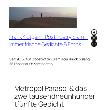
Zum
Inhalt
springen
Faceb
Frank Klötgen – Post Poetry Slam –
Instag
Link
immer frische Gedichte & Fotos
Seit 2016. Auf Globetrotter-Slam-Tour durch bislang
38 Länder auf 5 Kontinenten
Metropol Parasol & das
zweitausendneunhunder
tfünfte Gedicht