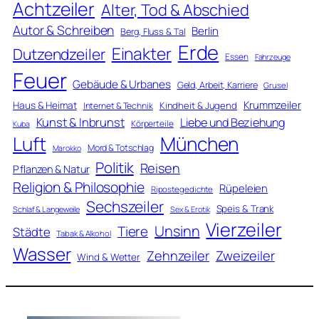
Achtzeiler
Alter, Tod & Abschied
Autor & Schreiben
Berlin
Berg, Fluss & Tal
Erde
Einakter
Dutzendzeiler
Essen
Fahrzeuge
Feuer
Gebäude & Urbanes
Geld, Arbeit, Karriere
Grusel
Krummzeiler
Haus & Heimat
Kindheit & Jugend
Internet & Technik
Kunst & Inbrunst
Liebe und Beziehung
Körperteile
Kuba
Luft
München
Mord & Totschlag
Marokko
Politik
Reisen
Pflanzen & Natur
Religion & Philosophie
Rüpeleien
Ripostegedichte
Sechszeiler
Speis & Trank
Schlaf & Langeweile
Sex & Erotik
Vierzeiler
Unsinn
Tiere
Städte
Tabak & Alkohol
Wasser
Zweizeiler
Zehnzeiler
Wind & Wetter