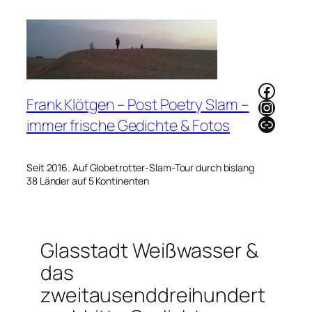
Zum
Inhalt
springen
Faceb
Frank Klötgen – Post Poetry Slam –
Instag
Link
immer frische Gedichte & Fotos
Seit 2016. Auf Globetrotter-Slam-Tour durch bislang
38 Länder auf 5 Kontinenten
Glasstadt Weißwasser &
das
zweitausenddreihundert