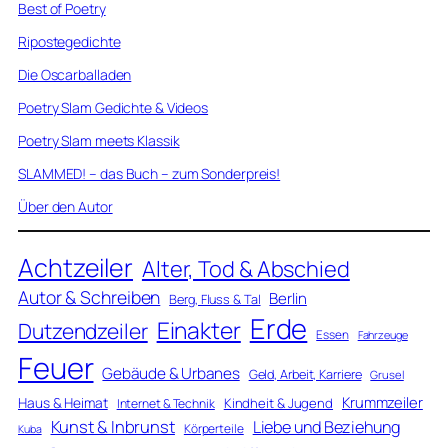
Best of Poetry
Ripostegedichte
Die Oscarballaden
Poetry Slam Gedichte & Videos
Poetry Slam meets Klassik
SLAMMED! – das Buch – zum Sonderpreis!
Über den Autor
Achtzeiler
Alter, Tod & Abschied
Autor & Schreiben
Berlin
Berg, Fluss & Tal
Erde
Einakter
Dutzendzeiler
Essen
Fahrzeuge
Feuer
Gebäude & Urbanes
Geld, Arbeit, Karriere
Grusel
Krummzeiler
Haus & Heimat
Kindheit & Jugend
Internet & Technik
Kunst & Inbrunst
Liebe und Beziehung
Körperteile
Kuba