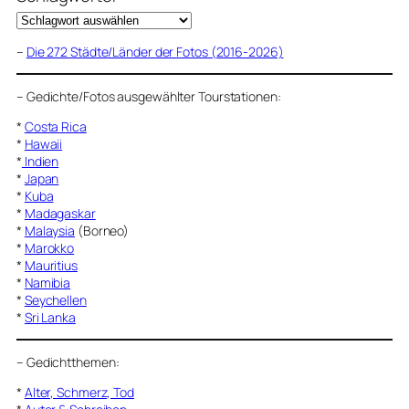
–
Die 272 Städte/Länder der Fotos (2016-2026)
–
Gedichte/Fotos ausgewählter Tourstationen:
*
Costa Rica
*
Hawaii
*
Indien
*
Japan
*
Kuba
*
Madagaskar
*
Malaysia
(Borneo)
*
Marokko
*
Mauritius
*
Namibia
*
Seychellen
*
Sri Lanka
–
Gedichtthemen
:
*
Alter, Schmerz, Tod