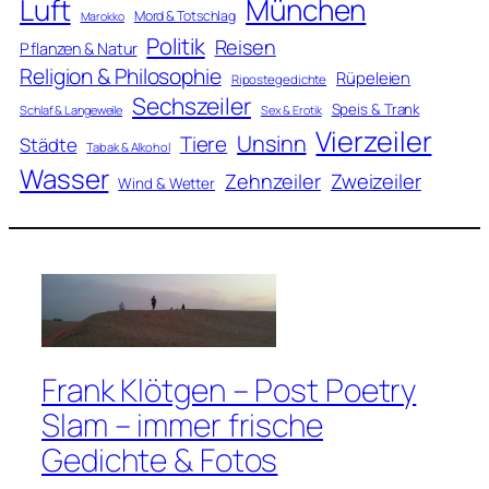
Luft
München
Mord & Totschlag
Marokko
Politik
Reisen
Pflanzen & Natur
Religion & Philosophie
Rüpeleien
Ripostegedichte
Sechszeiler
Speis & Trank
Schlaf & Langeweile
Sex & Erotik
Vierzeiler
Unsinn
Tiere
Städte
Tabak & Alkohol
Wasser
Zweizeiler
Zehnzeiler
Wind & Wetter
Frank Klötgen – Post Poetry
Slam – immer frische
Gedichte & Fotos