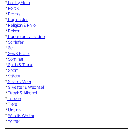
*
Poetry Slam
*
Politik
*
Promis
*
Regionales
*
Religion & Philo
*
Reisen
*
Rüpeleien & Tiraden
*
Schlafen
*
See
*
Sex & Erotik
*
Sommer
*
Speis & Trank
*
Sport
*
Städte
*
Strand/Meer
*
Silvester & Wechsel
*
Tabak & Alkohol
*
Tanzen
*
Tiere
*
Unsinn
*
Wind & Wetter
*
Winter