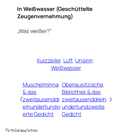
In Weißwasser (Geschüttelte
Zeugenvernehmung)
„Was weißer?“
Kurzzeiler
Luft
Unsinn
Weißwasser
Muschelminna
Oberlausitzische
& das
Bibliothek & das
《
zweitausenddr
zweitausenddreih
》
eihundertundvi
undertundzweite
erte Gedicht
Gedicht
Schlagwörter