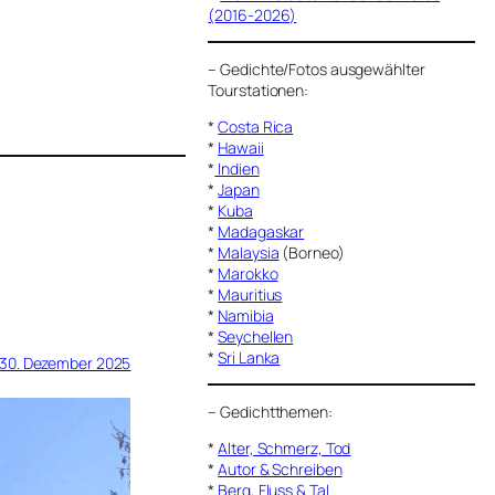
(2016-2026)
–
Gedichte/Fotos ausgewählter
Tourstationen:
*
Costa Rica
*
Hawaii
*
Indien
*
Japan
*
Kuba
*
Madagaskar
*
Malaysia
(Borneo)
*
Marokko
*
Mauritius
*
Namibia
*
Seychellen
*
Sri Lanka
30. Dezember 2025
–
Gedichtthemen
:
*
Alter, Schmerz, Tod
*
Autor & Schreiben
*
Berg, Fluss & Tal