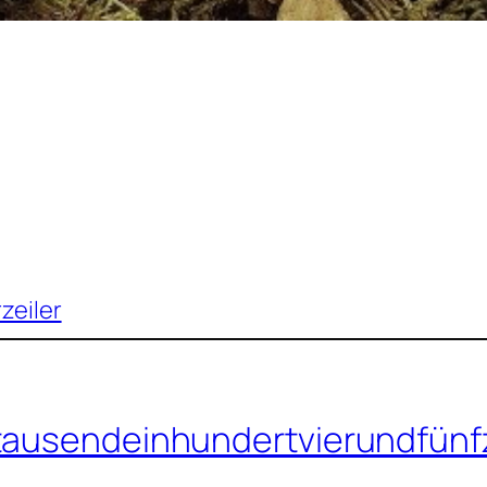
rzeiler
itausendeinhundertvierundfünf