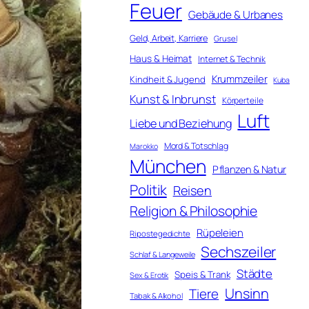
Feuer
Gebäude & Urbanes
Geld, Arbeit, Karriere
Grusel
Haus & Heimat
Internet & Technik
Krummzeiler
Kindheit & Jugend
Kuba
Kunst & Inbrunst
Körperteile
Luft
Liebe und Beziehung
Mord & Totschlag
Marokko
München
Pflanzen & Natur
Politik
Reisen
Religion & Philosophie
Rüpeleien
Ripostegedichte
Sechszeiler
Schlaf & Langeweile
Städte
Speis & Trank
Sex & Erotik
Unsinn
Tiere
Tabak & Alkohol