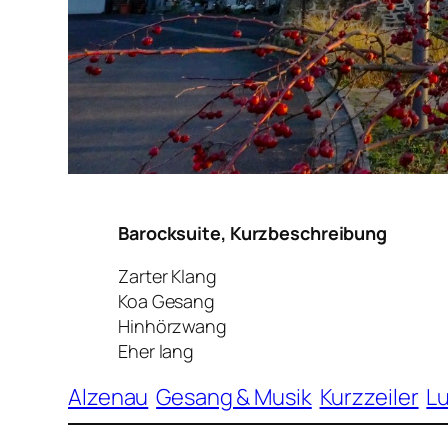
Barocksuite, Kurzbeschreibung
Zarter Klang
Koa Gesang
Hinhörzwang
Eher lang
Alzenau
Gesang & Musik
Kurzzeiler
Lu