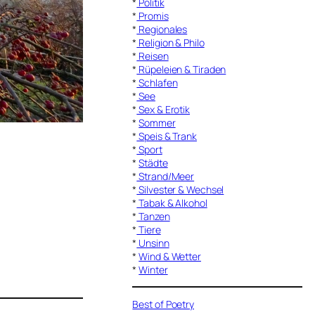
*
Politik
*
Promis
*
Regionales
*
Religion & Philo
*
Reisen
*
Rüpeleien & Tiraden
*
Schlafen
*
See
*
Sex & Erotik
*
Sommer
*
Speis & Trank
*
Sport
*
Städte
*
Strand/Meer
*
Silvester & Wechsel
*
Tabak & Alkohol
*
Tanzen
*
Tiere
*
Unsinn
*
Wind & Wetter
*
Winter
Best of Poetry