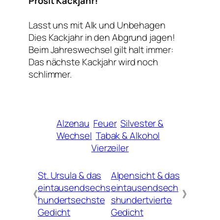
Prosit Kackjahr!
Lasst uns mit Alk und Unbehagen
Dies Kackjahr in den Abgrund jagen!
Beim Jahreswechsel gilt halt immer:
Das nächste Kackjahr wird noch
schlimmer.
Alzenau
Feuer
Silvester &
Wechsel
Tabak & Alkohol
Vierzeiler
St. Ursula & das
Alpensicht & das
eintausendsechs
eintausendsech
《
》
hundertsechste
shundertvierte
Gedicht
Gedicht