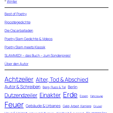
*
Winter
Best of Poetry
Ripostegedichte
Die Oscarballaden
Poetry Slam Gedichte & Videos
Poetry Slam meets Klassik
SLAMMED! – das Buch – zum Sonderpreis!
Über den Autor
Achtzeiler
Alter, Tod & Abschied
Autor & Schreiben
Berlin
Berg, Fluss & Tal
Erde
Einakter
Dutzendzeiler
Essen
Fahrzeuge
Feuer
Gebäude & Urbanes
Geld, Arbeit, Karriere
Grusel