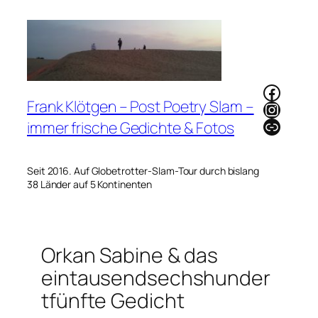
Zum
Inhalt
springen
Faceb
Frank Klötgen – Post Poetry Slam –
Instag
Link
immer frische Gedichte & Fotos
Seit 2016. Auf Globetrotter-Slam-Tour durch bislang
38 Länder auf 5 Kontinenten
Orkan Sabine & das
eintausendsechshunder
tfünfte Gedicht