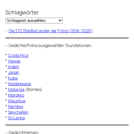
Schlagwörter
–
Die 272 Städte/Länder der Fotos (2016-2026)
–
Gedichte/Fotos ausgewählter Tourstationen:
*
Costa Rica
*
Hawaii
*
Indien
*
Japan
*
Kuba
*
Madagaskar
*
Malaysia
(Borneo)
*
Marokko
*
Mauritius
*
Namibia
*
Seychellen
*
Sri Lanka
–
Gedichtthemen
: