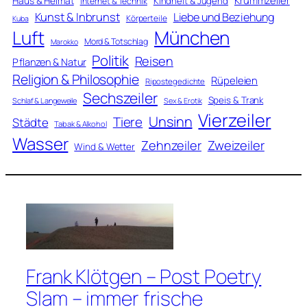
Krummzeiler
Haus & Heimat
Kindheit & Jugend
Internet & Technik
Kunst & Inbrunst
Liebe und Beziehung
Körperteile
Kuba
Luft
München
Mord & Totschlag
Marokko
Politik
Reisen
Pflanzen & Natur
Religion & Philosophie
Rüpeleien
Ripostegedichte
Sechszeiler
Speis & Trank
Schlaf & Langeweile
Sex & Erotik
Vierzeiler
Unsinn
Tiere
Städte
Tabak & Alkohol
Wasser
Zweizeiler
Zehnzeiler
Wind & Wetter
Frank Klötgen – Post Poetry
Slam – immer frische