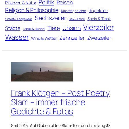
Politik
Reisen
Pflanzen & Natur
Religion & Philosophie
Rüpeleien
Ripostegedichte
Sechszeiler
Speis & Trank
Schlaf & Langeweile
Sex & Erotik
Vierzeiler
Unsinn
Tiere
Städte
Tabak & Alkohol
Wasser
Zweizeiler
Zehnzeiler
Wind & Wetter
Frank Klötgen – Post Poetry
Slam – immer frische
Gedichte & Fotos
Seit 2016. Auf Globetrotter-Slam-Tour durch bislang 38