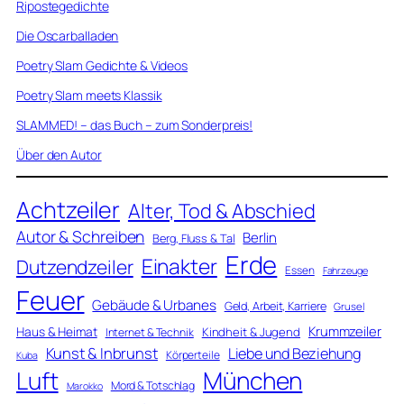
Ripostegedichte
Die Oscarballaden
Poetry Slam Gedichte & Videos
Poetry Slam meets Klassik
SLAMMED! – das Buch – zum Sonderpreis!
Über den Autor
Achtzeiler
Alter, Tod & Abschied
Autor & Schreiben
Berlin
Berg, Fluss & Tal
Erde
Einakter
Dutzendzeiler
Essen
Fahrzeuge
Feuer
Gebäude & Urbanes
Geld, Arbeit, Karriere
Grusel
Krummzeiler
Haus & Heimat
Kindheit & Jugend
Internet & Technik
Kunst & Inbrunst
Liebe und Beziehung
Körperteile
Kuba
Luft
München
Mord & Totschlag
Marokko