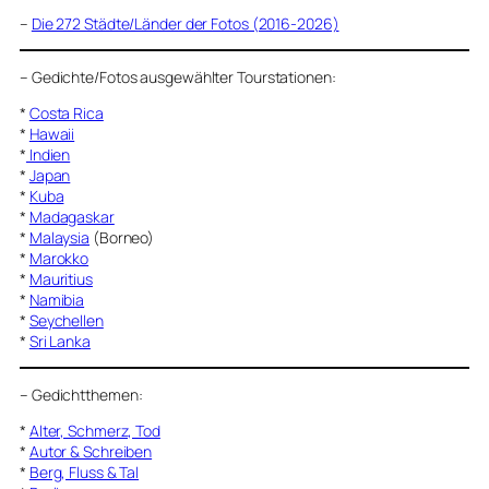
–
Die 272 Städte/Länder der Fotos (2016-2026)
–
Gedichte/Fotos ausgewählter Tourstationen:
*
Costa Rica
*
Hawaii
*
Indien
*
Japan
*
Kuba
*
Madagaskar
*
Malaysia
(Borneo)
*
Marokko
*
Mauritius
*
Namibia
*
Seychellen
*
Sri Lanka
–
Gedichtthemen
:
*
Alter, Schmerz, Tod
*
Autor & Schreiben
*
Berg, Fluss & Tal