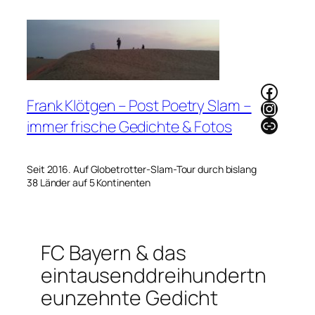
Zum
Inhalt
springen
Faceb
Frank Klötgen – Post Poetry Slam –
Instag
Link
immer frische Gedichte & Fotos
Seit 2016. Auf Globetrotter-Slam-Tour durch bislang
38 Länder auf 5 Kontinenten
FC Bayern & das
eintausenddreihundertn
eunzehnte Gedicht