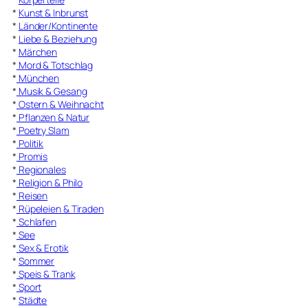
*
Kunst & Inbrunst
*
Länder/Kontinente
*
Liebe & Beziehung
*
Märchen
*
Mord & Totschlag
*
München
*
Musik & Gesang
*
Ostern & Weihnacht
*
Pflanzen & Natur
*
Poetry Slam
*
Politik
*
Promis
*
Regionales
*
Religion & Philo
*
Reisen
*
Rüpeleien & Tiraden
*
Schlafen
*
See
*
Sex & Erotik
*
Sommer
*
Speis & Trank
*
Sport
*
Städte