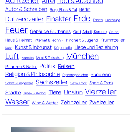
Achtzeiler
Alter, Tod & Abschied
Autor & Schreiben
Berlin
Berg, Fluss & Tal
Erde
Einakter
Dutzendzeiler
Essen
Fahrzeuge
Feuer
Gebäude & Urbanes
Geld, Arbeit, Karriere
Grusel
Krummzeiler
Haus & Heimat
Kindheit & Jugend
Internet & Technik
Kunst & Inbrunst
Liebe und Beziehung
Körperteile
Kuba
Luft
München
Mord & Totschlag
Marokko
Politik
Reisen
Pflanzen & Natur
Religion & Philosophie
Rüpeleien
Ripostegedichte
Sechszeiler
Speis & Trank
Schlaf & Langeweile
Sex & Erotik
Vierzeiler
Unsinn
Tiere
Städte
Tabak & Alkohol
Wasser
Zweizeiler
Zehnzeiler
Wind & Wetter