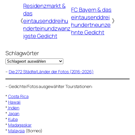
Residenzmarkt &
FC Bayern & das
das
eintausenddrei
《
eintausenddreihu
》
hundertneunze
nderteinundzwanz
hnte Gedicht
igste Gedicht
Schlagwörter
–
Die 272 Städte/Länder der Fotos (2016-2026)
–
Gedichte/Fotos ausgewählter Tourstationen:
*
Costa Rica
*
Hawaii
*
Indien
*
Japan
*
Kuba
*
Madagaskar
*
Malaysia
(Borneo)