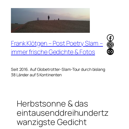
Zum
Inhalt
springen
Faceb
Frank Klötgen – Post Poetry Slam –
Instag
Link
immer frische Gedichte & Fotos
Seit 2016. Auf Globetrotter-Slam-Tour durch bislang
38 Länder auf 5 Kontinenten
Herbstsonne & das
eintausenddreihundertz
wanzigste Gedicht