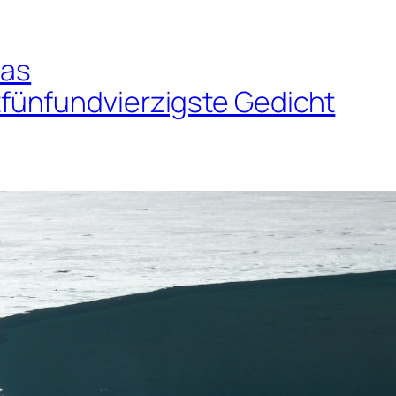
das
ünfundvierzigste Gedicht