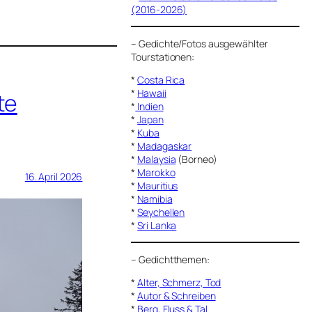
(2016-2026)
–
Gedichte/Fotos ausgewählter
Tourstationen:
*
Costa Rica
*
Hawaii
te
*
Indien
*
Japan
*
Kuba
*
Madagaskar
*
Malaysia
(Borneo)
*
Marokko
16. April 2026
*
Mauritius
*
Namibia
*
Seychellen
*
Sri Lanka
–
Gedichtthemen
:
*
Alter, Schmerz, Tod
*
Autor & Schreiben
*
Berg, Fluss & Tal