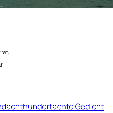
reit,
t!“
endachthundertachte Gedicht