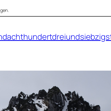
igen.
ndachthundertdreiundsiebzigs