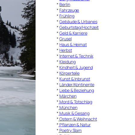
*
Berlin
*
Fahrzeuge
*
Frühling
*
Gebäude & Urbanes
*
Geburtstag/Hochzeit
*
Geld & Karriere
*
Grusel
*
Haus & Heimat
*
Herbst
*
Internet & Technik
*
Kleidung
*
Kindheit & Jugend
*
Körperteile
*
Kunst & Inbrunst
*
Länder/Kontinente
*
Liebe & Beziehung
*
Märchen
*
Mord & Totschlag
*
München
*
Musik & Gesang
*
Ostern & Weihnacht
*
Pflanzen & Natur
*
Poetry Slam