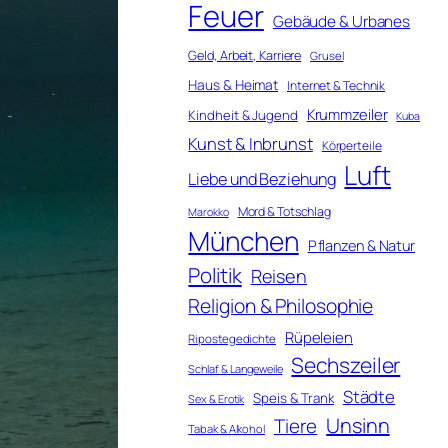
Feuer
Gebäude & Urbanes
Geld, Arbeit, Karriere
Grusel
Haus & Heimat
Internet & Technik
Krummzeiler
Kindheit & Jugend
Kuba
Kunst & Inbrunst
Körperteile
Luft
Liebe und Beziehung
Mord & Totschlag
Marokko
München
Pflanzen & Natur
Politik
Reisen
Religion & Philosophie
Rüpeleien
Ripostegedichte
Sechszeiler
Schlaf & Langeweile
Städte
Speis & Trank
Sex & Erotik
Unsinn
Tiere
Tabak & Alkohol