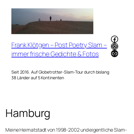
Zum
Inhalt
springen
Faceb
Frank Klötgen – Post Poetry Slam –
Instag
Link
immer frische Gedichte & Fotos
Seit 2016. Auf Globetrotter-Slam-Tour durch bislang
38 Länder auf 5 Kontinenten
Hamburg
Meine Heimatstadt von 1998-2002 und eigentliche Slam-