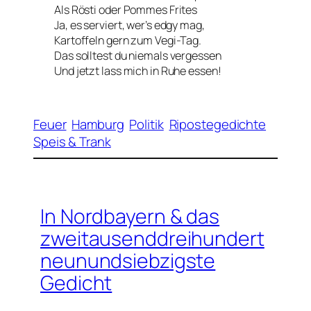
Als Rösti oder Pommes Frites
Ja, es serviert, wer’s edgy mag,
Kartoffeln gern zum Vegi-Tag.
Das solltest du niemals vergessen
Und jetzt lass mich in Ruhe essen!
Feuer
Hamburg
Politik
Ripostegedichte
Speis & Trank
In Nordbayern & das
zweitausenddreihundert
neunundsiebzigste
Gedicht