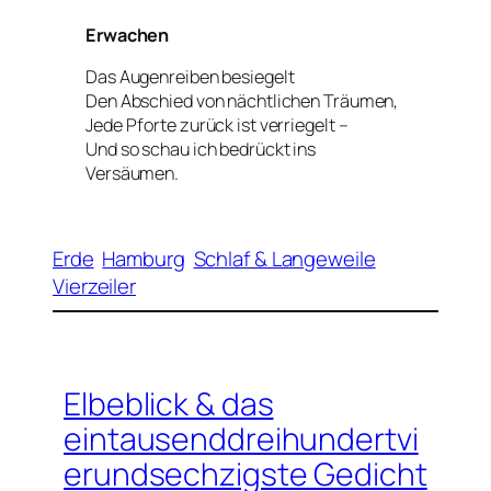
Erwachen
Das Augenreiben besiegelt
Den Abschied von nächtlichen Träumen,
Jede Pforte zurück ist verriegelt –
Und so schau ich bedrückt ins
Versäumen.
Erde
Hamburg
Schlaf & Langeweile
Vierzeiler
Elbeblick & das
eintausenddreihundertvi
erundsechzigste Gedicht