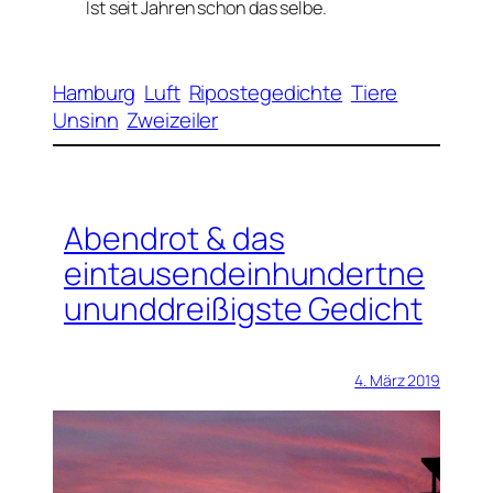
Ist seit Jahren schon das selbe.
Hamburg
Luft
Ripostegedichte
Tiere
Unsinn
Zweizeiler
Abendrot & das
eintausendeinhundertne
ununddreißigste Gedicht
4. März 2019