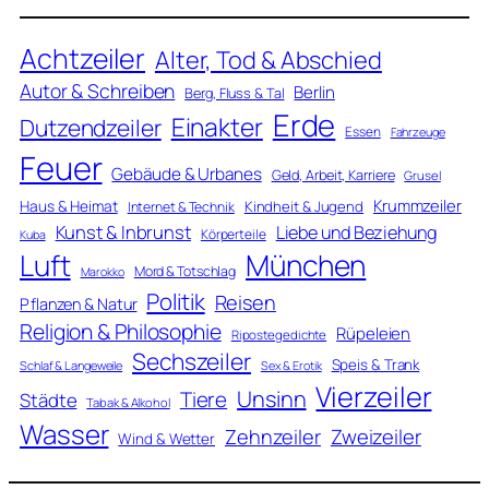
Achtzeiler
Alter, Tod & Abschied
Autor & Schreiben
Berlin
Berg, Fluss & Tal
Erde
Einakter
Dutzendzeiler
Essen
Fahrzeuge
Feuer
Gebäude & Urbanes
Geld, Arbeit, Karriere
Grusel
Krummzeiler
Haus & Heimat
Kindheit & Jugend
Internet & Technik
Kunst & Inbrunst
Liebe und Beziehung
Körperteile
Kuba
Luft
München
Mord & Totschlag
Marokko
Politik
Reisen
Pflanzen & Natur
Religion & Philosophie
Rüpeleien
Ripostegedichte
Sechszeiler
Speis & Trank
Schlaf & Langeweile
Sex & Erotik
Vierzeiler
Unsinn
Tiere
Städte
Tabak & Alkohol
Wasser
Zweizeiler
Zehnzeiler
Wind & Wetter