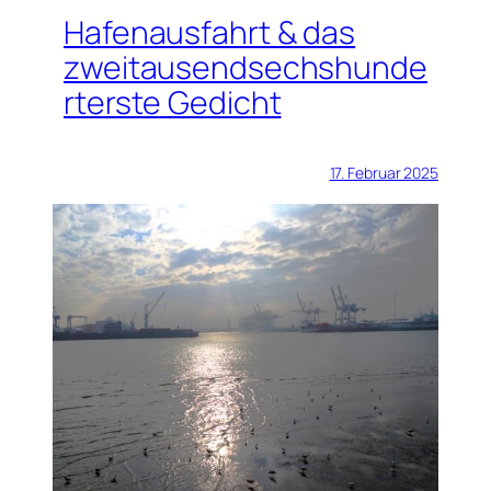
Hafenausfahrt & das
zweitausendsechshunde
rterste Gedicht
17. Februar 2025