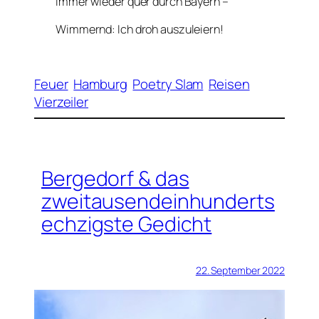
Immer wieder quer durch Bayern –
Wimmernd: Ich droh auszuleiern!
Feuer
Hamburg
Poetry Slam
Reisen
Vierzeiler
Bergedorf & das
zweitausendeinhunderts
echzigste Gedicht
22. September 2022