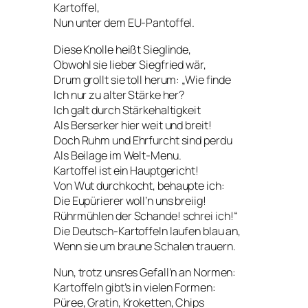
Kartoffel,
Nun unter dem EU-Pantoffel.
Diese Knolle heißt Sieglinde,
Obwohl sie lieber Siegfried wär,
Drum grollt sie toll herum: „Wie finde
Ich nur zu alter Stärke her?
Ich galt durch Stärkehaltigkeit
Als Berserker hier weit und breit!
Doch Ruhm und Ehrfurcht sind perdu
Als Beilage im Welt-Menu.
Kartoffel ist ein Hauptgericht!
Von Wut durchkocht, behaupte ich:
Die Eupürierer woll’n uns breiig!
Rührmühlen der Schande!
schrei ich!“
Die Deutsch-Kartoffeln laufen blau an,
Wenn sie um braune Schalen trauern.
Nun, trotz unsres Gefall’n an Normen:
Kartoffeln gibt’s in vielen Formen:
Püree, Gratin, Kroketten, Chips