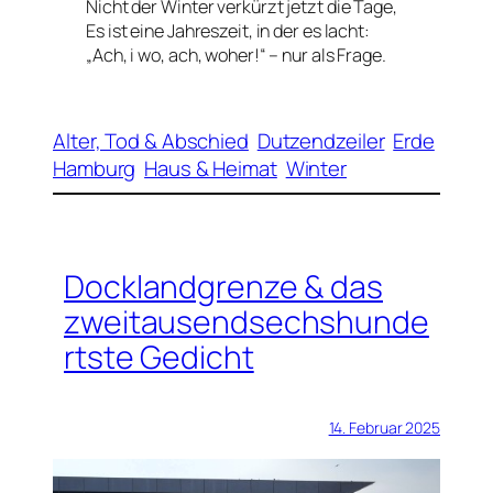
Nicht der Winter verkürzt jetzt die Tage,
Es ist eine Jahreszeit, in der es lacht:
„Ach, i wo, ach, woher!“ – nur als Frage.
Alter, Tod & Abschied
Dutzendzeiler
Erde
Hamburg
Haus & Heimat
Winter
Docklandgrenze & das
zweitausendsechshunde
rtste Gedicht
14. Februar 2025