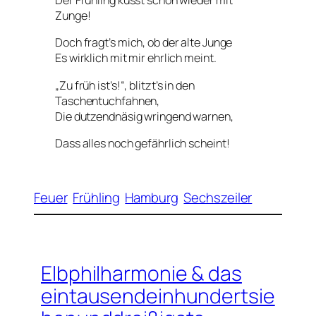
Der Frühling küsst schon wieder mit
Zunge!
Doch fragt’s mich, ob der alte Junge
Es wirklich mit mir ehrlich meint.
„Zu früh ist’s!“, blitzt’s in den
Taschentuchfahnen,
Die dutzendnäsig wringend warnen,
Dass alles noch gefährlich scheint!
Feuer
Frühling
Hamburg
Sechszeiler
Elbphilharmonie & das
eintausendeinhundertsie