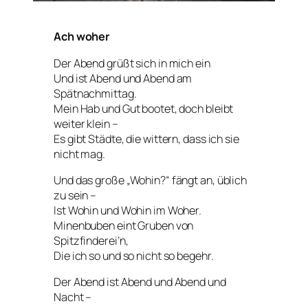
Ach woher
Der Abend grüßt sich in mich ein
Und ist Abend und Abend am
Spätnachmittag.
Mein Hab und Gut bootet, doch bleibt
weiter klein –
Es gibt Städte, die wittern, dass ich sie
nicht mag.
Und das große „Wohin?“ fängt an, üblich
zu sein –
Ist Wohin und Wohin im Woher.
Minenbuben eint Gruben von
Spitzfinderei’n,
Die ich so und so nicht so begehr.
Der Abend ist Abend und Abend und
Nacht –