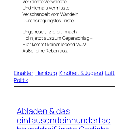
Verkannte Verwandte
Und niemals Vermisste –
Verschandelt vom Wandeln
Durchs regungslos Triste.
Ungeheuer, -ziefer, -mach
Hol‘n jetzt aus zum Gegenschlag –
Hier kommt keiner lebend raus!
Außer eine Rebenlaus.
Einakter
Hamburg
Kindheit & Jugend
Luft
Politik
Abladen & das
eintausendeinhundertac