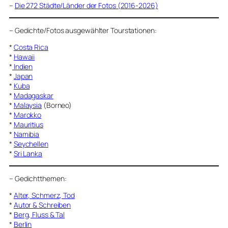
–
Die 272 Städte/Länder der Fotos (2016-2026)
–
Gedichte/Fotos ausgewählter Tourstationen:
*
Costa Rica
*
Hawaii
*
Indien
*
Japan
*
Kuba
*
Madagaskar
*
Malaysia
(Borneo)
*
Marokko
*
Mauritius
*
Namibia
*
Seychellen
*
Sri Lanka
–
Gedichtthemen
:
*
Alter, Schmerz, Tod
*
Autor & Schreiben
*
Berg, Fluss & Tal
*
Berlin