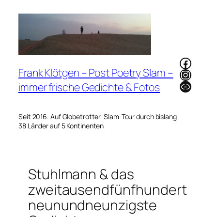
Zum
Inhalt
springen
Faceb
Frank Klötgen – Post Poetry Slam –
Instag
Link
immer frische Gedichte & Fotos
Seit 2016. Auf Globetrotter-Slam-Tour durch bislang
38 Länder auf 5 Kontinenten
Stuhlmann & das
zweitausendfünfhundert
neunundneunzigste