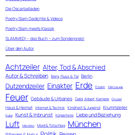
Die Oscarballaden
Poetry Slam Gedichte & Videos
Poetry Slam meets Klassik
SLAMMED! – das Buch – zum Sonderpreis!
Über den Autor
Achtzeiler
Alter, Tod & Abschied
Autor & Schreiben
Berlin
Berg, Fluss & Tal
Erde
Einakter
Dutzendzeiler
Essen
Fahrzeuge
Feuer
Gebäude & Urbanes
Geld, Arbeit, Karriere
Grusel
Krummzeiler
Haus & Heimat
Kindheit & Jugend
Internet & Technik
Kunst & Inbrunst
Liebe und Beziehung
Körperteile
Kuba
Luft
München
Mord & Totschlag
Marokko
Politik
Reisen
Pflanzen & Natur