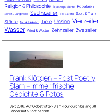
Religion & Philosophie
Rüpeleien
Ripostegedichte
Sechszeiler
Speis & Trank
Schlaf & Langeweile
Sex & Erotik
Vierzeiler
Unsinn
Tiere
Städte
Tabak & Alkohol
Wasser
Zweizeiler
Zehnzeiler
Wind & Wetter
Frank Klötgen – Post Poetry
Slam – immer frische
Gedichte & Fotos
Seit 2016. Auf Globetrotter-Slam-Tour durch bislang 38
Länder auf 5 Kontinenten