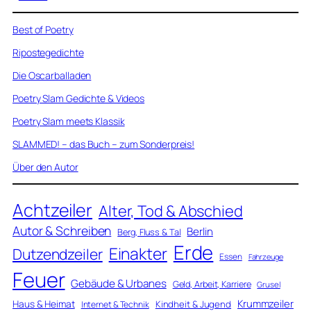
Best of Poetry
Ripostegedichte
Die Oscarballaden
Poetry Slam Gedichte & Videos
Poetry Slam meets Klassik
SLAMMED! – das Buch – zum Sonderpreis!
Über den Autor
Achtzeiler
Alter, Tod & Abschied
Autor & Schreiben
Berlin
Berg, Fluss & Tal
Erde
Einakter
Dutzendzeiler
Essen
Fahrzeuge
Feuer
Gebäude & Urbanes
Geld, Arbeit, Karriere
Grusel
Krummzeiler
Haus & Heimat
Kindheit & Jugend
Internet & Technik