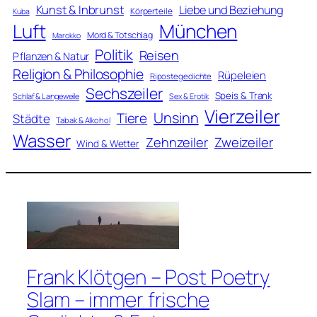
Kunst & Inbrunst
Liebe und Beziehung
Körperteile
Kuba
Luft
München
Mord & Totschlag
Marokko
Politik
Reisen
Pflanzen & Natur
Religion & Philosophie
Rüpeleien
Ripostegedichte
Sechszeiler
Speis & Trank
Schlaf & Langeweile
Sex & Erotik
Vierzeiler
Unsinn
Tiere
Städte
Tabak & Alkohol
Wasser
Zweizeiler
Zehnzeiler
Wind & Wetter
Frank Klötgen – Post Poetry
Slam – immer frische