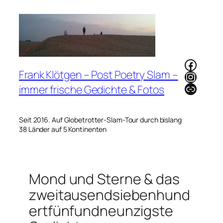
Zum
Inhalt
springen
Faceb
Frank Klötgen – Post Poetry Slam –
Instag
Link
immer frische Gedichte & Fotos
Seit 2016. Auf Globetrotter-Slam-Tour durch bislang
38 Länder auf 5 Kontinenten
Mond und Sterne & das
zweitausendsiebenhund
ertfünfundneunzigste