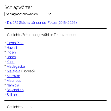
Schlagwörter
–
Die 272 Städte/Länder der Fotos (2016-2026)
–
Gedichte/Fotos ausgewählter Tourstationen:
*
Costa Rica
*
Hawaii
*
Indien
*
Japan
*
Kuba
*
Madagaskar
*
Malaysia
(Borneo)
*
Marokko
*
Mauritius
*
Namibia
*
Seychellen
*
Sri Lanka
–
Gedichtthemen
: