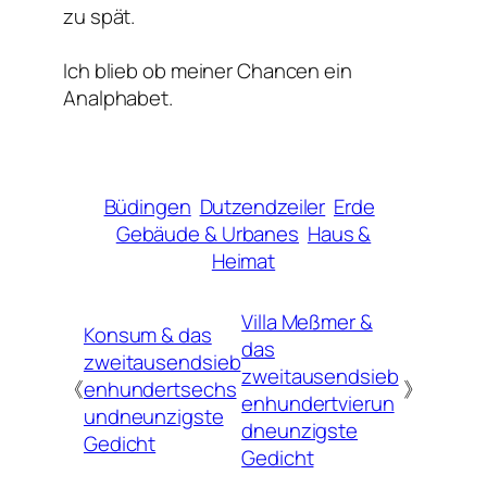
zu spät.
Ich blieb ob meiner Chancen ein
Analphabet.
Büdingen
Dutzendzeiler
Erde
Gebäude & Urbanes
Haus &
Heimat
Villa Meßmer &
Konsum & das
das
zweitausendsieb
zweitausendsieb
《
enhundertsechs
》
enhundertvierun
undneunzigste
dneunzigste
Gedicht
Gedicht