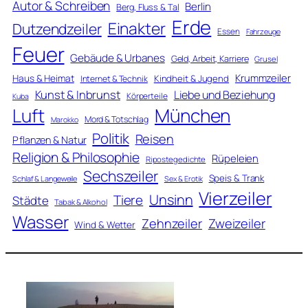
Autor & Schreiben
Berlin
Berg, Fluss & Tal
Erde
Einakter
Dutzendzeiler
Essen
Fahrzeuge
Feuer
Gebäude & Urbanes
Geld, Arbeit, Karriere
Grusel
Krummzeiler
Haus & Heimat
Kindheit & Jugend
Internet & Technik
Kunst & Inbrunst
Liebe und Beziehung
Körperteile
Kuba
Luft
München
Mord & Totschlag
Marokko
Politik
Reisen
Pflanzen & Natur
Religion & Philosophie
Rüpeleien
Ripostegedichte
Sechszeiler
Speis & Trank
Schlaf & Langeweile
Sex & Erotik
Vierzeiler
Unsinn
Tiere
Städte
Tabak & Alkohol
Wasser
Zweizeiler
Zehnzeiler
Wind & Wetter