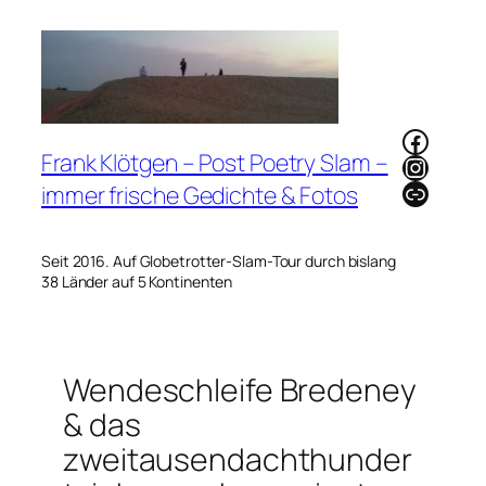
Zum
Inhalt
springen
Faceb
Frank Klötgen – Post Poetry Slam –
Instag
Link
immer frische Gedichte & Fotos
Seit 2016. Auf Globetrotter-Slam-Tour durch bislang
38 Länder auf 5 Kontinenten
Wendeschleife Bredeney
& das
zweitausendachthunder