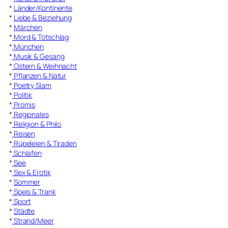
*
Länder/Kontinente
*
Liebe & Beziehung
*
Märchen
*
Mord & Totschlag
*
München
*
Musik & Gesang
*
Ostern & Weihnacht
*
Pflanzen & Natur
*
Poetry Slam
*
Politik
*
Promis
*
Regionales
*
Religion & Philo
*
Reisen
*
Rüpeleien & Tiraden
*
Schlafen
*
See
*
Sex & Erotik
*
Sommer
*
Speis & Trank
*
Sport
*
Städte
*
Strand/Meer