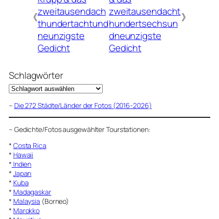
zweitausendach
zweitausendacht
《
》
thundertachtund
hundertsechsun
neunzigste
dneunzigste
Gedicht
Gedicht
Schlagwörter
–
Die 272 Städte/Länder der Fotos (2016-2026)
–
Gedichte/Fotos ausgewählter Tourstationen:
*
Costa Rica
*
Hawaii
*
Indien
*
Japan
*
Kuba
*
Madagaskar
*
Malaysia
(Borneo)
*
Marokko