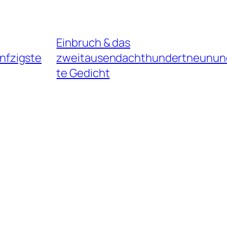
Einbruch & das
nfzigste
zweitausendachthundertneunund
te Gedicht