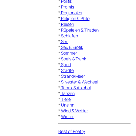
*
Politik
*
Promis
*
Regionales
*
Religion & Philo
*
Reisen
*
Rüpeleien & Tiraden
*
Schlafen
*
See
*
Sex & Erotik
*
Sommer
*
Speis & Trank
*
Sport
*
Städte
*
Strand/Meer
*
Silvester & Wechsel
*
Tabak & Alkohol
*
Tanzen
*
Tiere
*
Unsinn
*
Wind & Wetter
*
Winter
Best of Poetry