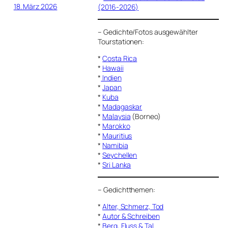
18. März 2026
(2016-2026)
–
Gedichte/Fotos ausgewählter
Tourstationen:
*
Costa Rica
*
Hawaii
*
Indien
*
Japan
*
Kuba
*
Madagaskar
*
Malaysia
(Borneo)
*
Marokko
*
Mauritius
*
Namibia
*
Seychellen
*
Sri Lanka
–
Gedichtthemen
:
*
Alter, Schmerz, Tod
*
Autor & Schreiben
*
Berg, Fluss & Tal