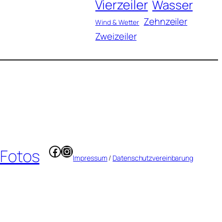
Vierzeiler
Wasser
Zehnzeiler
Wind & Wetter
Zweizeiler
Facebook
Instagram
 Fotos
Impressum
/
Datenschutzvereinbarung