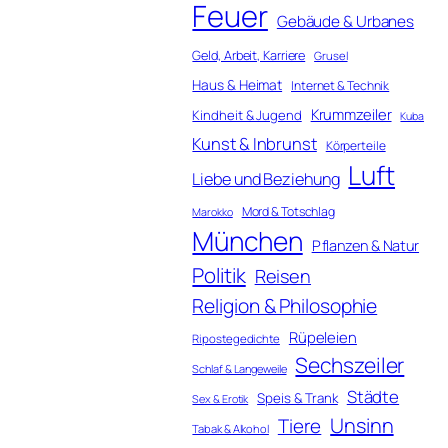
Feuer
Gebäude & Urbanes
Geld, Arbeit, Karriere
Grusel
Haus & Heimat
Internet & Technik
Krummzeiler
Kindheit & Jugend
Kuba
Kunst & Inbrunst
Körperteile
Luft
Liebe und Beziehung
Mord & Totschlag
Marokko
München
Pflanzen & Natur
Politik
Reisen
Religion & Philosophie
Rüpeleien
Ripostegedichte
Sechszeiler
Schlaf & Langeweile
Städte
Speis & Trank
Sex & Erotik
Unsinn
Tiere
Tabak & Alkohol