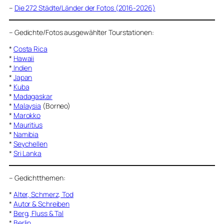
–
Die 272 Städte/Länder der Fotos (2016-2026)
–
Gedichte/Fotos ausgewählter Tourstationen:
*
Costa Rica
*
Hawaii
*
Indien
*
Japan
*
Kuba
*
Madagaskar
*
Malaysia
(Borneo)
*
Marokko
*
Mauritius
*
Namibia
*
Seychellen
*
Sri Lanka
–
Gedichtthemen
:
*
Alter, Schmerz, Tod
*
Autor & Schreiben
*
Berg, Fluss & Tal
*
Berlin