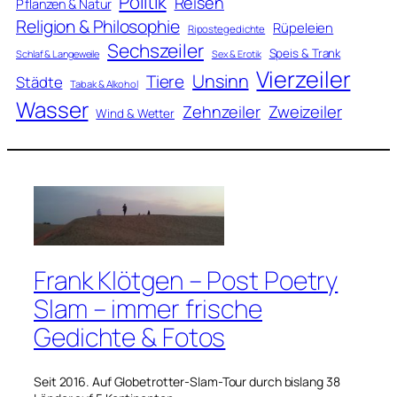
Politik
Reisen
Pflanzen & Natur
Religion & Philosophie
Rüpeleien
Ripostegedichte
Sechszeiler
Speis & Trank
Schlaf & Langeweile
Sex & Erotik
Vierzeiler
Unsinn
Tiere
Städte
Tabak & Alkohol
Wasser
Zweizeiler
Zehnzeiler
Wind & Wetter
Frank Klötgen – Post Poetry
Slam – immer frische
Gedichte & Fotos
Seit 2016. Auf Globetrotter-Slam-Tour durch bislang 38