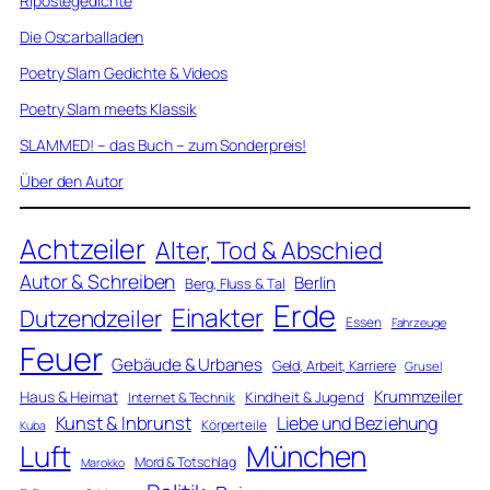
Ripostegedichte
Die Oscarballaden
Poetry Slam Gedichte & Videos
Poetry Slam meets Klassik
SLAMMED! – das Buch – zum Sonderpreis!
Über den Autor
Achtzeiler
Alter, Tod & Abschied
Autor & Schreiben
Berlin
Berg, Fluss & Tal
Erde
Einakter
Dutzendzeiler
Essen
Fahrzeuge
Feuer
Gebäude & Urbanes
Geld, Arbeit, Karriere
Grusel
Krummzeiler
Haus & Heimat
Kindheit & Jugend
Internet & Technik
Kunst & Inbrunst
Liebe und Beziehung
Körperteile
Kuba
Luft
München
Mord & Totschlag
Marokko