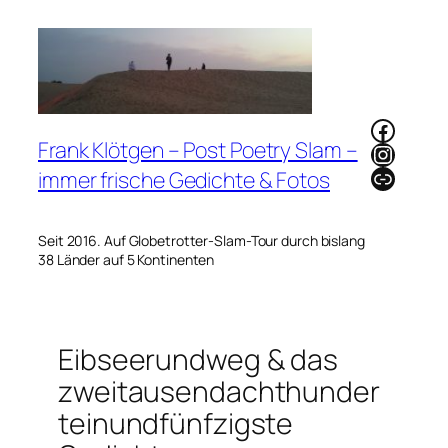
Zum
Inhalt
springen
Faceb
Frank Klötgen – Post Poetry Slam –
Instag
Link
immer frische Gedichte & Fotos
Seit 2016. Auf Globetrotter-Slam-Tour durch bislang
38 Länder auf 5 Kontinenten
Eibseerundweg & das
zweitausendachthunder
teinundfünfzigste