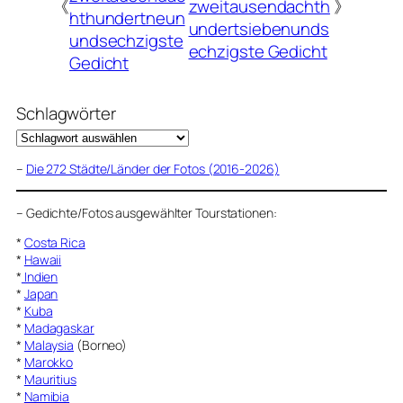
《
zweitausendachth
》
hthundertneun
undertsiebenunds
undsechzigste
echzigste Gedicht
Gedicht
Schlagwörter
–
Die 272 Städte/Länder der Fotos (2016-2026)
–
Gedichte/Fotos ausgewählter Tourstationen:
*
Costa Rica
*
Hawaii
*
Indien
*
Japan
*
Kuba
*
Madagaskar
*
Malaysia
(Borneo)
*
Marokko
*
Mauritius
*
Namibia