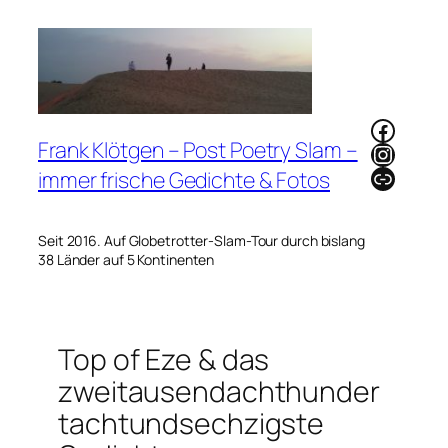
Zum
Inhalt
springen
Faceb
Frank Klötgen – Post Poetry Slam –
Instag
Link
immer frische Gedichte & Fotos
Seit 2016. Auf Globetrotter-Slam-Tour durch bislang
38 Länder auf 5 Kontinenten
Top of Eze & das
zweitausendachthunder
tachtundsechzigste