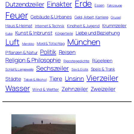
Erde
Einakter
Dutzendzeiler
Essen
Fahrzeuge
Feuer
Gebäude & Urbanes
Geld, Arbeit, Karriere
Grusel
Krummzeiler
Haus & Heimat
Kindheit & Jugend
Internet & Technik
Kunst & Inbrunst
Liebe und Beziehung
Körperteile
Kuba
Luft
München
Mord & Totschlag
Marokko
Politik
Reisen
Pflanzen & Natur
Religion & Philosophie
Rüpeleien
Ripostegedichte
Sechszeiler
Speis & Trank
Schlaf & Langeweile
Sex & Erotik
Vierzeiler
Unsinn
Tiere
Städte
Tabak & Alkohol
Wasser
Zweizeiler
Zehnzeiler
Wind & Wetter