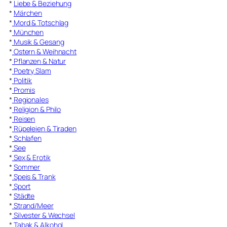
*
Liebe & Beziehung
*
Märchen
*
Mord & Totschlag
*
München
*
Musik & Gesang
*
Ostern & Weihnacht
*
Pflanzen & Natur
*
Poetry Slam
*
Politik
*
Promis
*
Regionales
*
Religion & Philo
*
Reisen
*
Rüpeleien & Tiraden
*
Schlafen
*
See
*
Sex & Erotik
*
Sommer
*
Speis & Trank
*
Sport
*
Städte
*
Strand/Meer
*
Silvester & Wechsel
*
Tabak & Alkohol