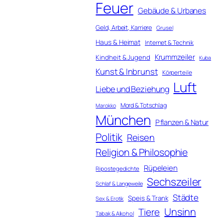
Feuer
Gebäude & Urbanes
Geld, Arbeit, Karriere
Grusel
Haus & Heimat
Internet & Technik
Krummzeiler
Kindheit & Jugend
Kuba
Kunst & Inbrunst
Körperteile
Luft
Liebe und Beziehung
Mord & Totschlag
Marokko
München
Pflanzen & Natur
Politik
Reisen
Religion & Philosophie
Rüpeleien
Ripostegedichte
Sechszeiler
Schlaf & Langeweile
Städte
Speis & Trank
Sex & Erotik
Unsinn
Tiere
Tabak & Alkohol