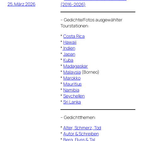
25. März 2026
(2016-2026)
–
Gedichte/Fotos ausgewählter
Tourstationen:
*
Costa Rica
*
Hawaii
*
Indien
*
Japan
*
Kuba
*
Madagaskar
*
Malaysia
(Borneo)
*
Marokko
*
Mauritius
*
Namibia
*
Seychellen
*
Sri Lanka
–
Gedichtthemen
:
*
Alter, Schmerz, Tod
*
Autor & Schreiben
*
Berg, Fluss & Tal