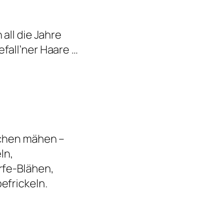
all die Jahre
all’ner Haare …
ächen mähen –
ln,
rfe-Blähen,
efrickeln.