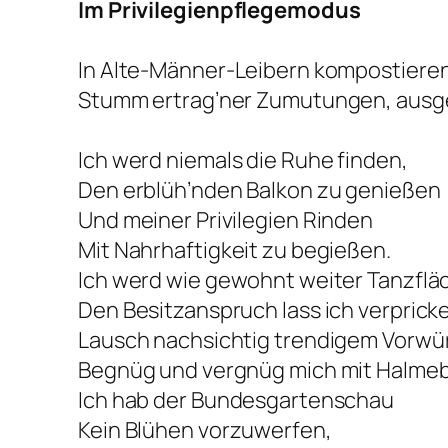
Im Privilegienpflegemodus
In Alte-Männer-Leibern kompostieren 
Stumm ertrag’ner Zumutungen, ausgef
Ich werd niemals die Ruhe finden,
Den erblüh’nden Balkon zu genießen
Und meiner Privilegien Rinden
Mit Nahrhaftigkeit zu begießen.
Ich werd wie gewohnt weiter Tanzfl
Den Besitzanspruch lass ich verpricke
Lausch nachsichtig trendigem Vorwü
Begnüg und vergnüg mich mit Halmeb
Ich hab der Bundesgartenschau
Kein Blühen vorzuwerfen,