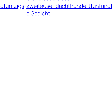
dfünfzigs
zweitausendachthundertfünfundf
e Gedicht