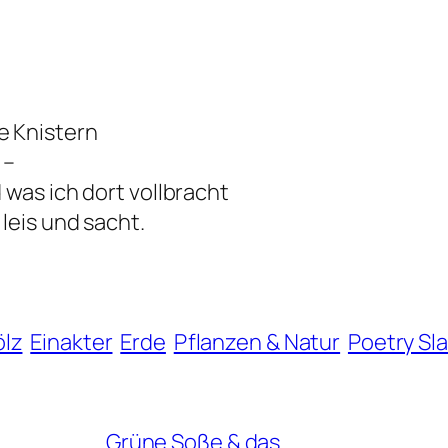
 Knistern
 –
was ich dort vollbracht
leis und sacht.
ölz
Einakter
Erde
Pflanzen & Natur
Poetry Sl
Grüne Soße & das