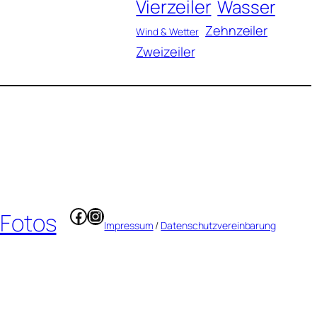
Vierzeiler
Wasser
Zehnzeiler
Wind & Wetter
Zweizeiler
Facebook
Instagram
 Fotos
Impressum
/
Datenschutzvereinbarung