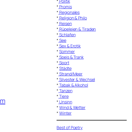
*
Politik
*
Promis
*
Regionales
*
Religion & Philo
*
Reisen
*
Rüpeleien & Tiraden
*
Schlafen
*
See
*
Sex & Erotik
*
Sommer
*
Speis & Trank
*
Sport
*
Städte
*
Strand/Meer
*
Silvester & Wechsel
*
Tabak & Alkohol
*
Tanzen
*
Tiere
am
*
Unsinn
*
Wind & Wetter
*
Winter
Best of Poetry