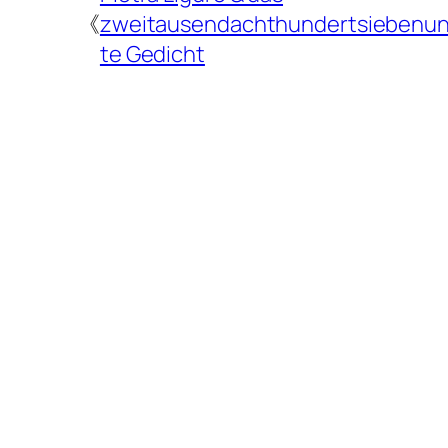
《
zweitausendachthundertsiebenun
te Gedicht