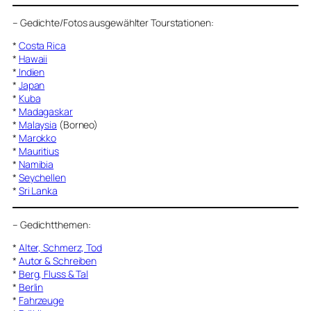
–
Gedichte/Fotos ausgewählter Tourstationen:
*
Costa Rica
*
Hawaii
*
Indien
*
Japan
*
Kuba
*
Madagaskar
*
Malaysia
(Borneo)
*
Marokko
*
Mauritius
*
Namibia
*
Seychellen
*
Sri Lanka
–
Gedichtthemen
:
*
Alter, Schmerz, Tod
*
Autor & Schreiben
*
Berg, Fluss & Tal
*
Berlin
*
Fahrzeuge