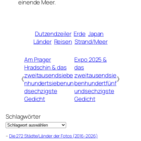
einende Meer.
Dutzendzeiler
Erde
Japan
Länder
Reisen
Strand/Meer
Am Prager
Expo 2025 &
Hradschin & das
das
zweitausendsiebe
zweitausendsie
《
》
nhundertsiebenun
benhundertfünf
dsechzigste
undsechzigste
Gedicht
Gedicht
Schlagwörter
–
Die 272 Städte/Länder der Fotos (2016-2026)