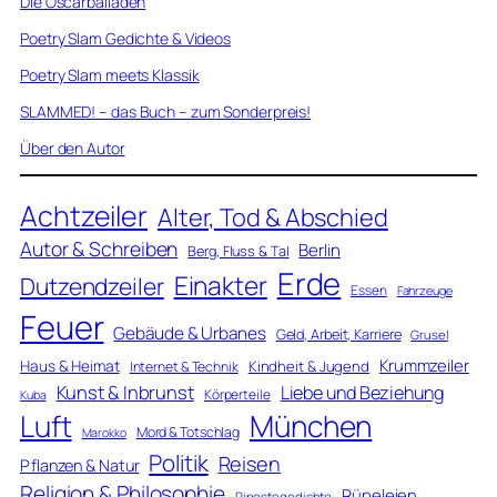
Die Oscarballaden
Poetry Slam Gedichte & Videos
Poetry Slam meets Klassik
SLAMMED! – das Buch – zum Sonderpreis!
Über den Autor
Achtzeiler
Alter, Tod & Abschied
Autor & Schreiben
Berlin
Berg, Fluss & Tal
Erde
Einakter
Dutzendzeiler
Essen
Fahrzeuge
Feuer
Gebäude & Urbanes
Geld, Arbeit, Karriere
Grusel
Krummzeiler
Haus & Heimat
Kindheit & Jugend
Internet & Technik
Kunst & Inbrunst
Liebe und Beziehung
Körperteile
Kuba
Luft
München
Mord & Totschlag
Marokko
Politik
Reisen
Pflanzen & Natur
Religion & Philosophie
Rüpeleien
Ripostegedichte