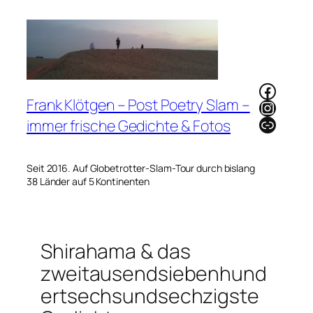
Zum
Inhalt
springen
Faceb
Frank Klötgen – Post Poetry Slam –
Instag
Link
immer frische Gedichte & Fotos
Seit 2016. Auf Globetrotter-Slam-Tour durch bislang
38 Länder auf 5 Kontinenten
Shirahama & das
zweitausendsiebenhund
ertsechsundsechzigste