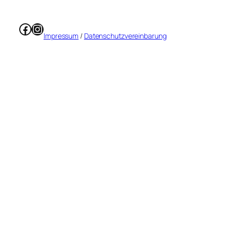
Facebook
Instagram
Impressum
/
Datenschutzvereinbarung