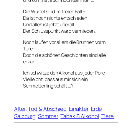
und kommst auch noch dahinter …
Die Würfel sind im freien Fall –
Da ist noch nichts entschieden
Und alles ist jetzt überall.
Der Schlusspunkt ward vermieden.
Noch laufen vor allem die Brunnen vorm
Tore –
Doch die schönen Geschichten sind alle
erzählt.
Ich schwitze den Alkohol aus jeder Pore –
Vielleicht, dass aus mir sich ein
Schmetterling schält …?
Alter, Tod & Abschied
Einakter
Erde
Salzburg
Sommer
Tabak & Alkohol
Tiere