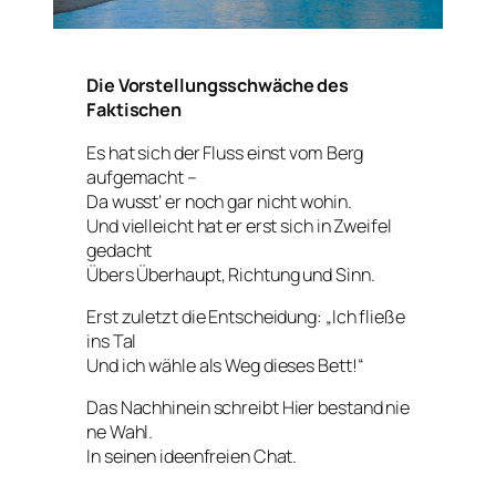
Die Vorstellungsschwäche des
Faktischen
Es hat sich der Fluss einst vom Berg
aufgemacht –
Da wusst‘ er noch gar nicht wohin.
Und vielleicht hat er erst sich in Zweifel
gedacht
Übers Überhaupt, Richtung und Sinn.
Erst zuletzt die Entscheidung: „Ich fließe
ins Tal
Und ich wähle als Weg dieses Bett!“
Das Nachhinein schreibt
Hier bestand nie
ne Wahl.
In seinen ideenfreien Chat.