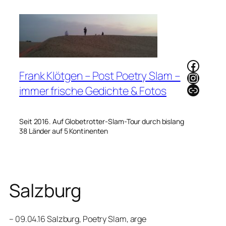
Zum
Inhalt
springen
Faceb
Frank Klötgen – Post Poetry Slam –
Instag
Link
immer frische Gedichte & Fotos
Seit 2016. Auf Globetrotter-Slam-Tour durch bislang
38 Länder auf 5 Kontinenten
Salzburg
– 09.04.16 Salzburg, Poetry Slam, arge