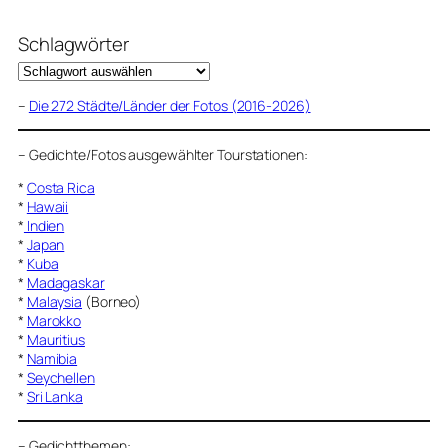
Schlagwörter
–
Die 272 Städte/Länder der Fotos (2016-2026)
–
Gedichte/Fotos ausgewählter Tourstationen:
*
Costa Rica
*
Hawaii
*
Indien
*
Japan
*
Kuba
*
Madagaskar
*
Malaysia
(Borneo)
*
Marokko
*
Mauritius
*
Namibia
*
Seychellen
*
Sri Lanka
–
Gedichtthemen
: