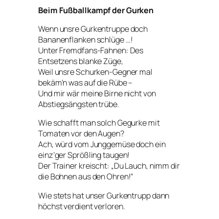
Beim Fußballkampf der Gurken
Wenn unsre Gurkentruppe doch
Bananenflanken schlüge …!
Unter Fremdfans-Fahnen: Des
Entsetzens blanke Züge,
Weil unsre Schurken-Gegner mal
bekäm’n was auf die Rübe –
Und mir wär meine Birne nicht von
Abstiegsängsten trübe.
Wie schafft man solch Gegurke mit
Tomaten vor den Augen?
Ach, würd vom Junggemüse doch ein
einz’ger Sprößling taugen!
Der Trainer kreischt: „Du Lauch, nimm dir
die Bohnen aus den Ohren!“
Wie stets hat unser Gurkentrupp dann
höchst verdient verloren.