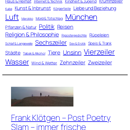
Krummzeiler
Haus & Heimat
Kindheit & Jugend
Internet & Technik
Kunst & Inbrunst
Liebe und Beziehung
Körperteile
Kuba
Luft
München
Mord & Totschlag
Marokko
Politik
Reisen
Pflanzen & Natur
Religion & Philosophie
Rüpeleien
Ripostegedichte
Sechszeiler
Speis & Trank
Schlaf & Langeweile
Sex & Erotik
Vierzeiler
Unsinn
Tiere
Städte
Tabak & Alkohol
Wasser
Zweizeiler
Zehnzeiler
Wind & Wetter
Frank Klötgen – Post Poetry
Slam – immer frische