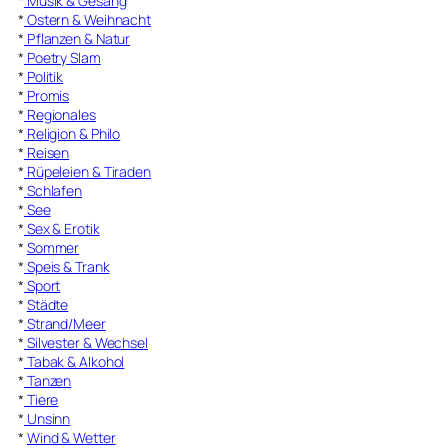
*
Musik & Gesang
*
Ostern & Weihnacht
*
Pflanzen & Natur
*
Poetry Slam
*
Politik
*
Promis
*
Regionales
*
Religion & Philo
*
Reisen
*
Rüpeleien & Tiraden
*
Schlafen
*
See
*
Sex & Erotik
*
Sommer
*
Speis & Trank
*
Sport
*
Städte
*
Strand/Meer
*
Silvester & Wechsel
*
Tabak & Alkohol
*
Tanzen
*
Tiere
*
Unsinn
*
Wind & Wetter