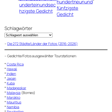
hundertneunund
underteinundsec
fünfzigste
hzigste Gedicht
Gedicht
Schlagwörter
–
Die 272 Städte/Länder der Fotos (2016-2026)
–
Gedichte/Fotos ausgewählter Tourstationen:
*
Costa Rica
*
Hawaii
*
Indien
*
Japan
*
Kuba
*
Madagaskar
*
Malaysia
(Borneo)
*
Marokko
*
Mauritius
*
Namibia
*
Seychellen