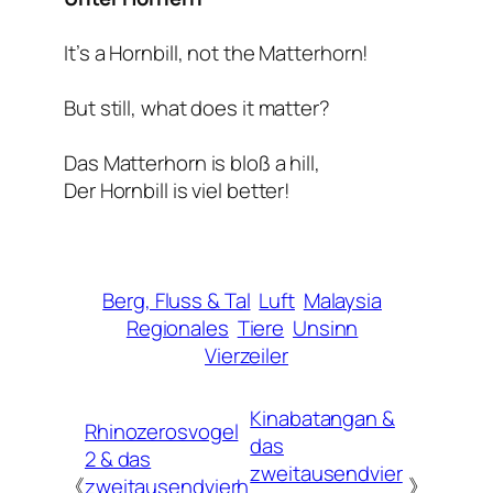
It’s a Hornbill, not the Matterhorn!
But still, what does it matter?
Das Matterhorn is bloß a hill,
Der Hornbill is viel better!
Berg, Fluss & Tal
Luft
Malaysia
Regionales
Tiere
Unsinn
Vierzeiler
Kinabatangan &
Rhinozerosvogel
das
2 & das
zweitausendvier
《
zweitausendvierh
》