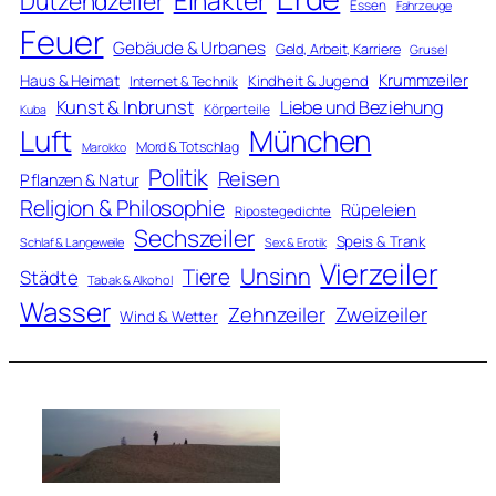
Einakter
Dutzendzeiler
Essen
Fahrzeuge
Feuer
Gebäude & Urbanes
Geld, Arbeit, Karriere
Grusel
Krummzeiler
Haus & Heimat
Kindheit & Jugend
Internet & Technik
Kunst & Inbrunst
Liebe und Beziehung
Körperteile
Kuba
Luft
München
Mord & Totschlag
Marokko
Politik
Reisen
Pflanzen & Natur
Religion & Philosophie
Rüpeleien
Ripostegedichte
Sechszeiler
Speis & Trank
Schlaf & Langeweile
Sex & Erotik
Vierzeiler
Unsinn
Tiere
Städte
Tabak & Alkohol
Wasser
Zweizeiler
Zehnzeiler
Wind & Wetter