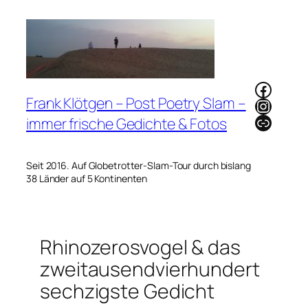
Zum
Inhalt
springen
Faceb
Frank Klötgen – Post Poetry Slam –
Instag
Link
immer frische Gedichte & Fotos
Seit 2016. Auf Globetrotter-Slam-Tour durch bislang
38 Länder auf 5 Kontinenten
Rhinozerosvogel & das
zweitausendvierhundert
sechzigste Gedicht