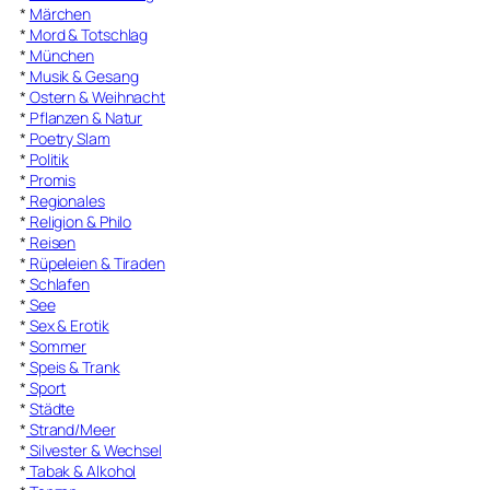
*
Märchen
*
Mord & Totschlag
*
München
*
Musik & Gesang
*
Ostern & Weihnacht
*
Pflanzen & Natur
*
Poetry Slam
*
Politik
*
Promis
*
Regionales
*
Religion & Philo
*
Reisen
*
Rüpeleien & Tiraden
*
Schlafen
*
See
*
Sex & Erotik
*
Sommer
*
Speis & Trank
*
Sport
*
Städte
*
Strand/Meer
*
Silvester & Wechsel
*
Tabak & Alkohol