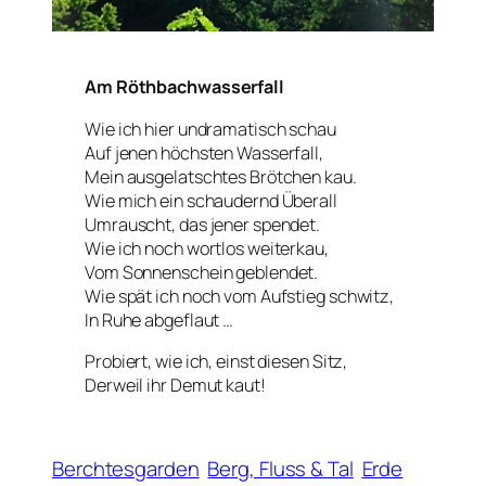
Am Röthbachwasserfall
Wie ich hier undramatisch schau
Auf jenen höchsten Wasserfall,
Mein ausgelatschtes Brötchen kau.
Wie mich ein schaudernd Überall
Umrauscht, das jener spendet.
Wie ich noch wortlos weiterkau,
Vom Sonnenschein geblendet.
Wie spät ich noch vom Aufstieg schwitz,
In Ruhe abgeflaut …
Probiert, wie ich, einst diesen Sitz,
Derweil ihr Demut kaut!
Berchtesgarden
Berg, Fluss & Tal
Erde