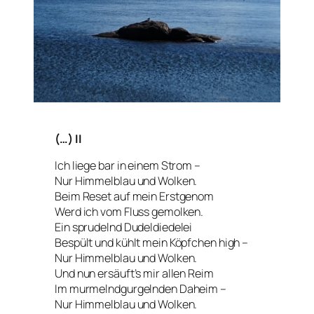
(…) II
Ich liege bar in einem Strom –
Nur Himmelblau und Wolken.
Beim Reset auf mein Erstgenom
Werd ich vom Fluss gemolken.
Ein sprudelnd Dudeldiedelei
Bespült und kühlt mein Köpfchen high –
Nur Himmelblau und Wolken.
Und nun ersäuft’s mir allen Reim
Im murmelndgurgelnden Daheim –
Nur Himmelblau und Wolken.