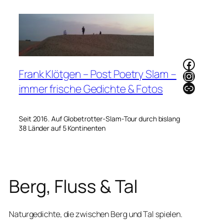
Zum
Inhalt
springen
Faceb
Frank Klötgen – Post Poetry Slam –
Instag
Link
immer frische Gedichte & Fotos
Seit 2016. Auf Globetrotter-Slam-Tour durch bislang
38 Länder auf 5 Kontinenten
Berg, Fluss & Tal
Naturgedichte, die zwischen Berg und Tal spielen.