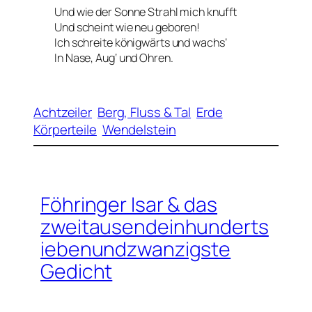
Und wie der Sonne Strahl mich knufft
Und scheint wie neu geboren!
Ich schreite königwärts und wachs‘
In Nase, Aug‘ und Ohren.
Achtzeiler
Berg, Fluss & Tal
Erde
Körperteile
Wendelstein
Föhringer Isar & das
zweitausendeinhunderts
iebenundzwanzigste
Gedicht