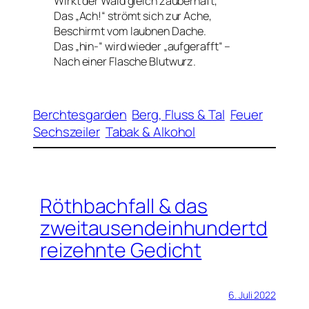
Wirkt der Wald gleich zauberhaft,
Das „Ach!“ strömt sich zur Ache,
Beschirmt vom laubnen Dache.
Das „hin-“ wird wieder „aufgerafft“ –
Nach einer Flasche Blutwurz.
Berchtesgarden
Berg, Fluss & Tal
Feuer
Sechszeiler
Tabak & Alkohol
Röthbachfall & das
zweitausendeinhundertd
reizehnte Gedicht
6. Juli 2022