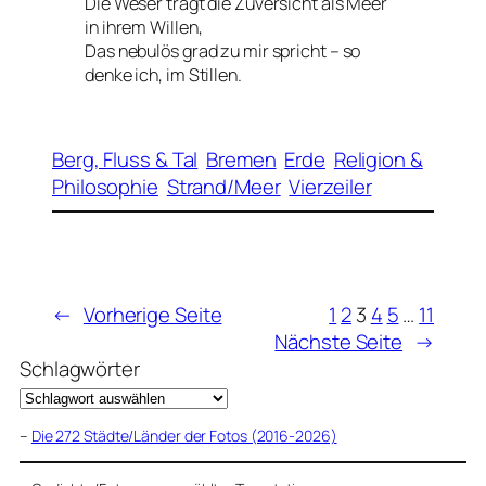
Die Weser trägt die Zuversicht als Meer
in ihrem Willen,
Das nebulös grad zu mir spricht – so
denke ich, im Stillen.
Berg, Fluss & Tal
Bremen
Erde
Religion &
Philosophie
Strand/Meer
Vierzeiler
←
Vorherige Seite
1
2
3
4
5
…
11
Nächste Seite
→
Schlagwörter
–
Die 272 Städte/Länder der Fotos (2016-2026)