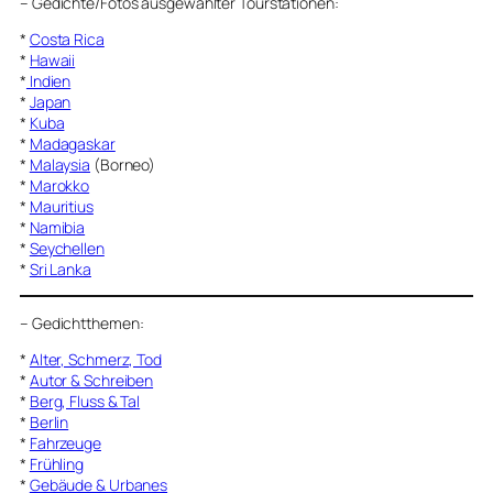
–
Gedichte/Fotos ausgewählter Tourstationen:
*
Costa Rica
*
Hawaii
*
Indien
*
Japan
*
Kuba
*
Madagaskar
*
Malaysia
(Borneo)
*
Marokko
*
Mauritius
*
Namibia
*
Seychellen
*
Sri Lanka
–
Gedichtthemen
:
*
Alter, Schmerz, Tod
*
Autor & Schreiben
*
Berg, Fluss & Tal
*
Berlin
*
Fahrzeuge
*
Frühling
*
Gebäude & Urbanes