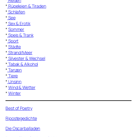
*
Reisen
*
Rüpeleien & Tiraden
*
Schlafen
*
See
*
Sex & Erotik
*
Sommer
*
Speis & Trank
*
Sport
*
Städte
*
Strand/Meer
*
Silvester & Wechsel
*
Tabak & Alkohol
*
Tanzen
*
Tiere
*
Unsinn
*
Wind & Wetter
*
Winter
Best of Poetry
Ripostegedichte
Die Oscarballaden