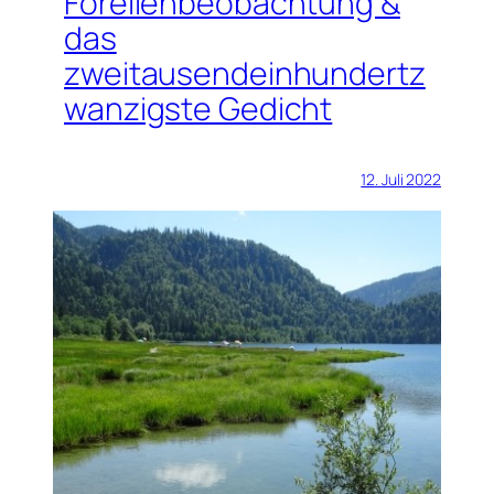
Forellenbeobachtung &
das
zweitausendeinhundertz
wanzigste Gedicht
12. Juli 2022