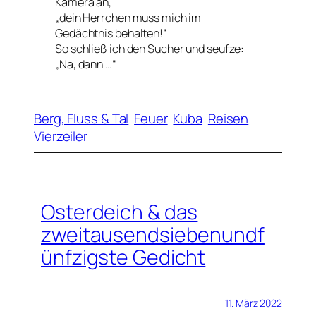
Kamera an,
„dein Herrchen muss mich im
Gedächtnis behalten!“
So schließ ich den Sucher und seufze:
„Na, dann …“
Berg, Fluss & Tal
Feuer
Kuba
Reisen
Vierzeiler
Osterdeich & das
zweitausendsiebenundf
ünfzigste Gedicht
11. März 2022