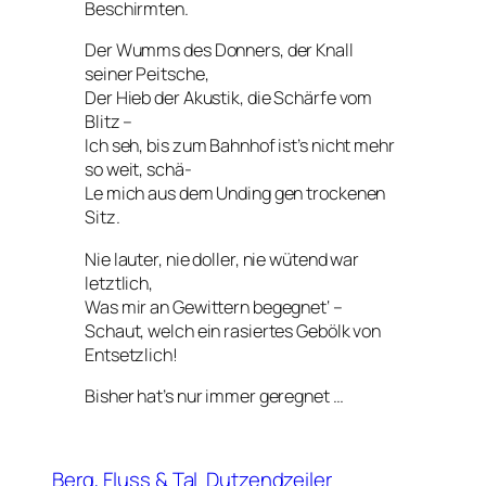
Beschirmten.
Der Wumms des Donners, der Knall
seiner Peitsche,
Der Hieb der Akustik, die Schärfe vom
Blitz –
Ich seh, bis zum Bahnhof ist’s nicht mehr
so weit, schä-
Le mich aus dem Unding gen trockenen
Sitz.
Nie lauter, nie doller, nie wütend war
letztlich,
Was mir an Gewittern begegnet‘ –
Schaut, welch ein rasiertes Gebölk von
Entsetzlich!
Bisher hat’s nur immer geregnet …
Berg, Fluss & Tal
Dutzendzeiler