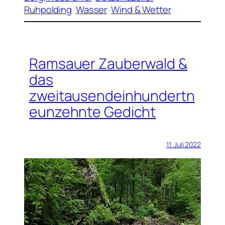
Ruhpolding
Wasser
Wind & Wetter
Ramsauer Zauberwald &
das
zweitausendeinhundertn
eunzehnte Gedicht
11. Juli 2022