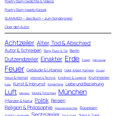
Poetry Slam Gedichte & Videos
Poetry Slam meets Klassik
SLAMMED! – das Buch – zum Sonderpreis!
Über den Autor
Achtzeiler
Alter, Tod & Abschied
Autor & Schreiben
Berlin
Berg, Fluss & Tal
Erde
Einakter
Dutzendzeiler
Essen
Fahrzeuge
Feuer
Gebäude & Urbanes
Geld, Arbeit, Karriere
Grusel
Krummzeiler
Haus & Heimat
Kindheit & Jugend
Internet & Technik
Kunst & Inbrunst
Liebe und Beziehung
Körperteile
Kuba
Luft
München
Mord & Totschlag
Marokko
Politik
Reisen
Pflanzen & Natur
Religion & Philosophie
Rüpeleien
Ripostegedichte
Sechszeiler
Speis & Trank
Schlaf & Langeweile
Sex & Erotik