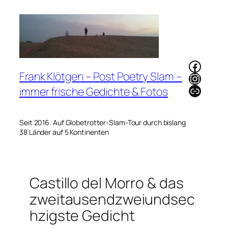
Zum
Inhalt
springen
Faceb
Frank Klötgen – Post Poetry Slam –
Instag
Link
immer frische Gedichte & Fotos
Seit 2016. Auf Globetrotter-Slam-Tour durch bislang
38 Länder auf 5 Kontinenten
Castillo del Morro & das
zweitausendzweiundsec
hzigste Gedicht