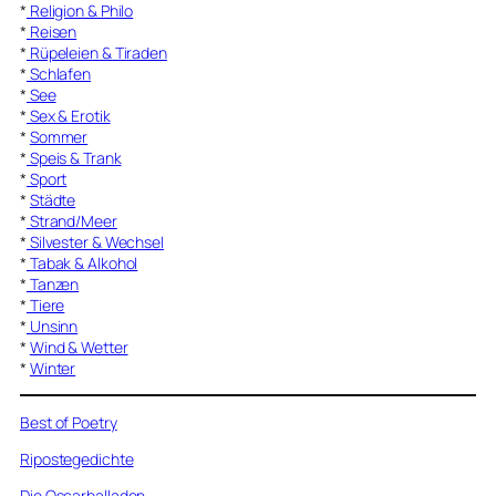
*
Religion & Philo
*
Reisen
*
Rüpeleien & Tiraden
*
Schlafen
*
See
*
Sex & Erotik
*
Sommer
*
Speis & Trank
*
Sport
*
Städte
*
Strand/Meer
*
Silvester & Wechsel
*
Tabak & Alkohol
*
Tanzen
*
Tiere
*
Unsinn
*
Wind & Wetter
*
Winter
Best of Poetry
Ripostegedichte
Die Oscarballaden