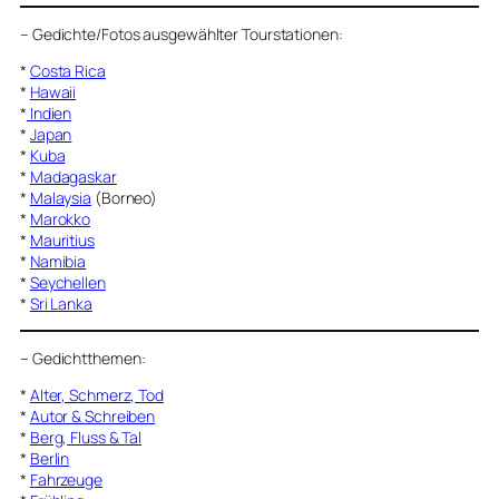
–
Gedichte/Fotos ausgewählter Tourstationen:
*
Costa Rica
*
Hawaii
*
Indien
*
Japan
*
Kuba
*
Madagaskar
*
Malaysia
(Borneo)
*
Marokko
*
Mauritius
*
Namibia
*
Seychellen
*
Sri Lanka
–
Gedichtthemen
:
*
Alter, Schmerz, Tod
*
Autor & Schreiben
*
Berg, Fluss & Tal
*
Berlin
*
Fahrzeuge