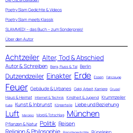
Poetry Slam Gedichte & Videos
Poetry Slam meets Klassik
SLAMMED! – das Buch – zum Sonderpreis!
Über den Autor
Achtzeiler
Alter, Tod & Abschied
Autor & Schreiben
Berlin
Berg, Fluss & Tal
Erde
Einakter
Dutzendzeiler
Essen
Fahrzeuge
Feuer
Gebäude & Urbanes
Geld, Arbeit, Karriere
Grusel
Krummzeiler
Haus & Heimat
Kindheit & Jugend
Internet & Technik
Kunst & Inbrunst
Liebe und Beziehung
Körperteile
Kuba
Luft
München
Mord & Totschlag
Marokko
Politik
Reisen
Pflanzen & Natur
Religion & Philosophie
Rüpeleien
Ripostegedichte