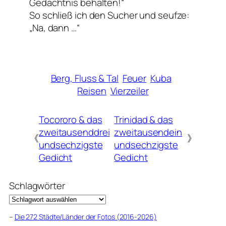
Gedächtnis behalten!“
So schließ ich den Sucher und seufze:
„Na, dann …“
Berg, Fluss & Tal
Feuer
Kuba
Reisen
Vierzeiler
Tocororo & das
Trinidad & das
zweitausenddrei
zweitausendein
《
》
undsechzigste
undsechzigste
Gedicht
Gedicht
Schlagwörter
–
Die 272 Städte/Länder der Fotos (2016-2026)