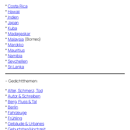
*
Costa Rica
*
Hawaii
*
Indien
*
Japan
*
Kuba
*
Madagaskar
*
Malaysia
(Borneo)
*
Marokko
*
Mauritius
*
Namibia
*
Seychellen
*
Sri Lanka
–
Gedichtthemen
:
*
Alter, Schmerz, Tod
*
Autor & Schreiben
*
Berg, Fluss & Tal
*
Berlin
*
Fahrzeuge
*
Frühling
*
Gebäude & Urbanes
*
Geburtstag/Hochzeit