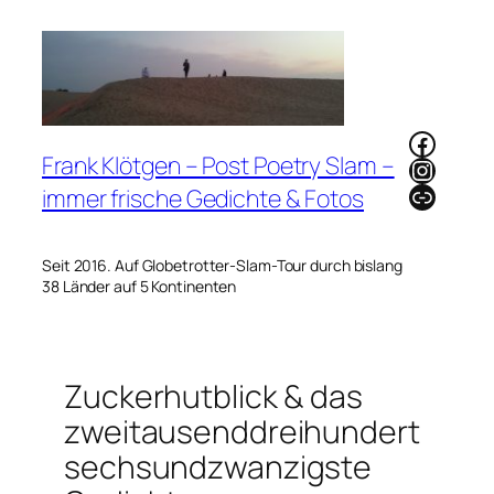
Zum
Inhalt
springen
Faceb
Frank Klötgen – Post Poetry Slam –
Instag
Link
immer frische Gedichte & Fotos
Seit 2016. Auf Globetrotter-Slam-Tour durch bislang
38 Länder auf 5 Kontinenten
Zuckerhutblick & das
zweitausenddreihundert
sechsundzwanzigste