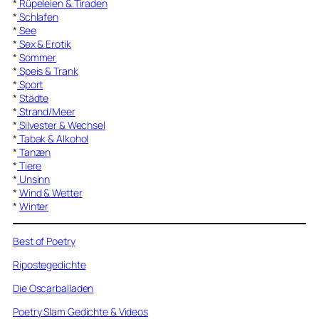
*
Rüpeleien & Tiraden
*
Schlafen
*
See
*
Sex & Erotik
*
Sommer
*
Speis & Trank
*
Sport
*
Städte
*
Strand/Meer
*
Silvester & Wechsel
*
Tabak & Alkohol
*
Tanzen
*
Tiere
*
Unsinn
*
Wind & Wetter
*
Winter
Best of Poetry
Ripostegedichte
Die Oscarballaden
Poetry Slam Gedichte & Videos