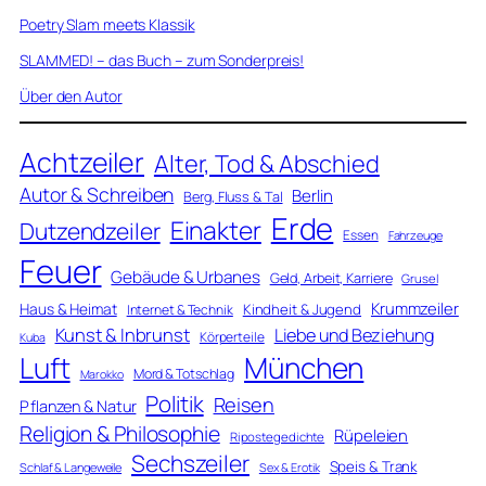
Poetry Slam meets Klassik
SLAMMED! – das Buch – zum Sonderpreis!
Über den Autor
Achtzeiler
Alter, Tod & Abschied
Autor & Schreiben
Berlin
Berg, Fluss & Tal
Erde
Einakter
Dutzendzeiler
Essen
Fahrzeuge
Feuer
Gebäude & Urbanes
Geld, Arbeit, Karriere
Grusel
Krummzeiler
Haus & Heimat
Kindheit & Jugend
Internet & Technik
Kunst & Inbrunst
Liebe und Beziehung
Körperteile
Kuba
Luft
München
Mord & Totschlag
Marokko
Politik
Reisen
Pflanzen & Natur
Religion & Philosophie
Rüpeleien
Ripostegedichte
Sechszeiler
Speis & Trank
Schlaf & Langeweile
Sex & Erotik