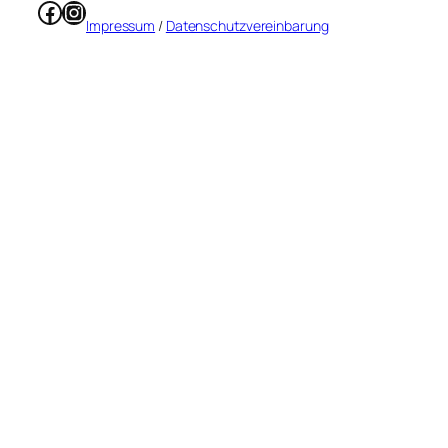
Facebook
Instagram
Impressum
/
Datenschutzvereinbarung