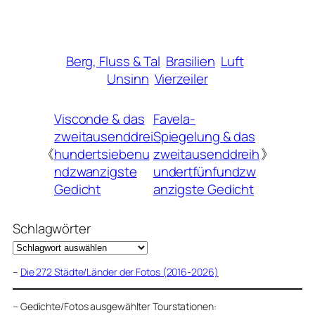
Berg, Fluss & Tal
Brasilien
Luft
Unsinn
Vierzeiler
Visconde & das
Favela-
zweitausenddrei
Spiegelung & das
《
hundertsiebenu
zweitausenddreih
》
ndzwanzigste
undertfünfundzw
Gedicht
anzigste Gedicht
Schlagwörter
–
Die 272 Städte/Länder der Fotos (2016-2026)
–
Gedichte/Fotos ausgewählter Tourstationen: