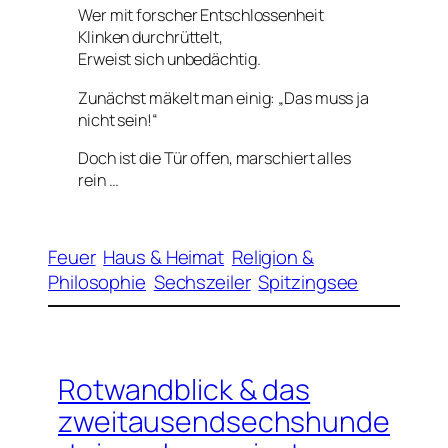
Wer mit forscher Entschlossenheit
Klinken durchrüttelt,
Erweist sich unbedächtig.
Zunächst mäkelt man einig: „Das muss ja
nicht sein!“
Doch ist die Tür offen, marschiert alles
rein …
Feuer
Haus & Heimat
Religion &
Philosophie
Sechszeiler
Spitzingsee
Rotwandblick & das
zweitausendsechshunde