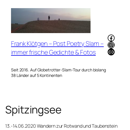
Zum
Inhalt
springen
Faceb
Frank Klötgen – Post Poetry Slam –
Instag
Link
immer frische Gedichte & Fotos
Seit 2016. Auf Globetrotter-Slam-Tour durch bislang
38 Länder auf 5 Kontinenten
Spitzingsee
13.-14.06.2020 Wandern zur Rotwand und Taubenstein