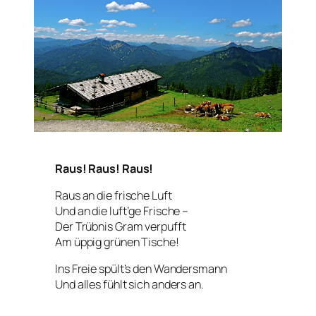
Raus! Raus! Raus!
Raus an die frische Luft
Und an die luft’ge Frische –
Der Trübnis Gram verpufft
Am üppig grünen Tische!
Ins Freie spült’s den Wandersmann
Und alles fühlt sich anders an.