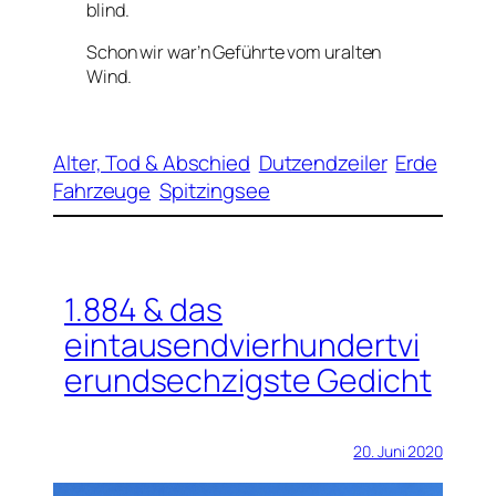
blind.
Schon wir war’n Geführte vom uralten
Wind.
Alter, Tod & Abschied
Dutzendzeiler
Erde
Fahrzeuge
Spitzingsee
1.884 & das
eintausendvierhundertvi
erundsechzigste Gedicht
20. Juni 2020