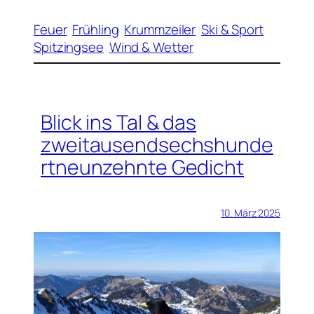
Feuer
Frühling
Krummzeiler
Ski & Sport
Spitzingsee
Wind & Wetter
Blick ins Tal & das
zweitausendsechshunde
rtneunzehnte Gedicht
10. März 2025