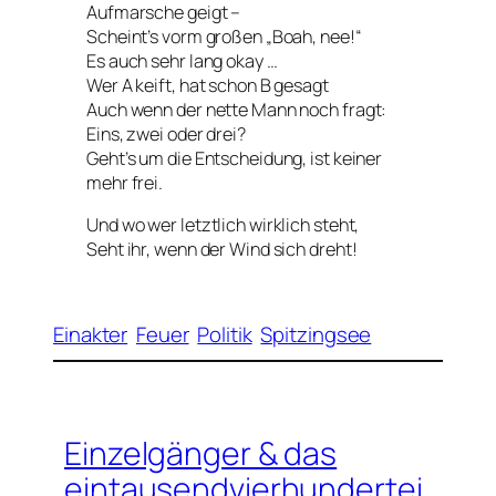
Aufmarsche geigt –
Scheint’s vorm großen „Boah, nee!“
Es auch sehr lang okay …
Wer A keift, hat schon B gesagt
Auch wenn der nette Mann noch fragt:
Eins, zwei oder drei?
Geht’s um die Entscheidung, ist keiner
mehr frei.
Und wo wer letztlich wirklich steht,
Seht ihr, wenn der Wind sich dreht!
Einakter
Feuer
Politik
Spitzingsee
Einzelgänger & das
eintausendvierhundertei