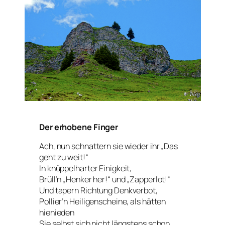
Der erhobene Finger
Ach, nun schnattern sie wieder ihr „Das
geht zu weit!“
In knüppelharter Einigkeit,
Brüll’n „Henker her!“ und „Zapperlot!“
Und tapern Richtung Denkverbot,
Pollier’n Heiligenscheine, als hätten
hienieden
Sie selbst sich nicht längstens schon