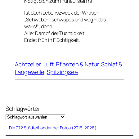
Nötigt dich zum Frühaufsteh’n!
Ist doch Lebenszweck der Wrasen
„Schweben, schwupps und weg – das
war’s!“, denn
Aller Dampf der Tüchtigkeit
Endet früh in Flüchtigkeit.
Achtzeiler
Luft
Pflanzen & Natur
Schlaf &
Langeweile
Spitzingsee
Schlagwörter
–
Die 272 Städte/Länder der Fotos (2016-2026)