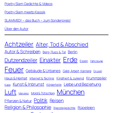
Poetry Slam Gedichte & Videos
Poetry Slam meets Klassik
SLAMMED! – das Buch – zum Sonderpreis!
Über den Autor
Achtzeiler
Alter, Tod & Abschied
Autor & Schreiben
Berlin
Berg, Fluss & Tal
Erde
Einakter
Dutzendzeiler
Essen
Fahrzeuge
Feuer
Gebäude & Urbanes
Geld, Arbeit, Karriere
Grusel
Krummzeiler
Haus & Heimat
Kindheit & Jugend
Internet & Technik
Kunst & Inbrunst
Liebe und Beziehung
Körperteile
Kuba
Luft
München
Mord & Totschlag
Marokko
Politik
Reisen
Pflanzen & Natur
Religion & Philosophie
Rüpeleien
Ripostegedichte