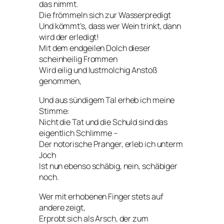
das nimmt.
Die frömmeln sich zur Wasserpredigt
Und kömmt’s, dass wer Wein trinkt, dann
wird der erledigt!
Mit dem endgeilen Dolch dieser
scheinheilig Frommen
Wird eilig und lustmolchig Anstoß
genommen,
Und aus sündigem Tal erheb ich meine
Stimme:
Nicht die Tat und die Schuld sind das
eigentlich Schlimme –
Der notorische Pranger, erleb ich unterm
Joch
Ist nun ebenso schäbig, nein, schäbiger
noch.
Wer mit erhobenen Finger stets auf
andere zeigt,
Erprobt sich als Arsch, der zum