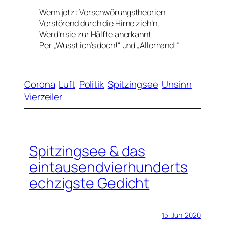
Wenn jetzt Verschwörungstheorien
Verstörend durch die Hirne zieh’n,
Werd’n sie zur Hälfte anerkannt
Per „Wusst ich’s doch!“ und „Allerhand!“
Corona
Luft
Politik
Spitzingsee
Unsinn
Vierzeiler
Spitzingsee & das
eintausendvierhunderts
echzigste Gedicht
15. Juni 2020