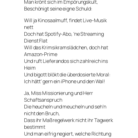
Man krönt sich im Empörungskult,
Beschönigt seine eigne Schuld:
Will ja Kinosaalmuff, findet Live-Musik
nett
Doch hat Spotify-Abo, ’ne Streaming
Dienst Flat
Will das Krimsikramslädchen, doch hat
Amazon-Prime
Und ruft Lieferandos sich zahlreich ins
Heim
Und bigott blökt die überdosierte Moral:
Ich hätt‘ gern ein iPhone und den Wal!
Ja, Miss Missionierung und Herr
Schaftsanspruch
Die heucheln und meucheln und seh’n
nicht den Bruch,
Dass ihr Maßregelwerk nicht ihr Tagwerk
bestimmt
Und man eifrig negiert, welche Richtung