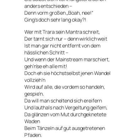
anders entschieden –
Denn vorm großen „Boah, nee!“
Ging’s doch sehr lang okay?!
Wer mit Trara sein Mantra schreit,
Der tarnt sich nur – denn wirklich weit
Ist man gar nicht entfernt von dem
hässlichen Schritt –
Und wenn der Mainstream marschiert,
geh’n’se eh alle mit!
Doch eh sie höchstselbst jenen Wandel
vollzieh’n
Wird auf alle, die vordem so handeln,
gespie’n.
Da will man scheltend sich ereifern
Und lauthals nach Vergeltung geifern,
Da glänzen vom Mut durchgeknetete
Waden
Beim Tänzeln auf gut ausgetretenen
Pfaden.