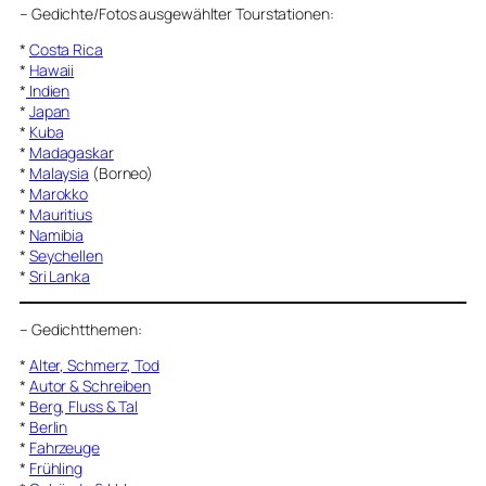
–
Gedichte/Fotos ausgewählter Tourstationen:
*
Costa Rica
*
Hawaii
*
Indien
*
Japan
*
Kuba
*
Madagaskar
*
Malaysia
(Borneo)
*
Marokko
*
Mauritius
*
Namibia
*
Seychellen
*
Sri Lanka
–
Gedichtthemen
:
*
Alter, Schmerz, Tod
*
Autor & Schreiben
*
Berg, Fluss & Tal
*
Berlin
*
Fahrzeuge
*
Frühling