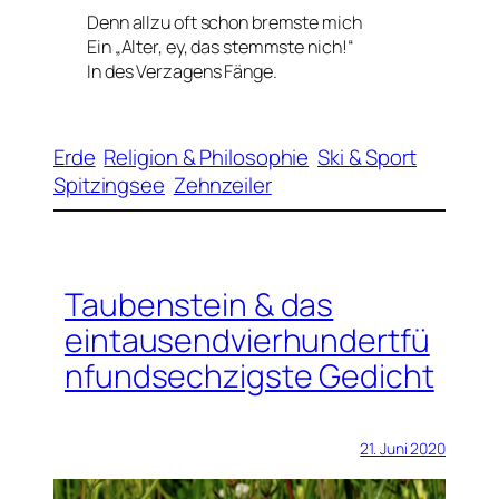
Denn allzu oft schon bremste mich
Ein „Alter, ey, das stemmste nich!“
In des Verzagens Fänge.
Erde
Religion & Philosophie
Ski & Sport
Spitzingsee
Zehnzeiler
Taubenstein & das
eintausendvierhundertfü
nfundsechzigste Gedicht
21. Juni 2020