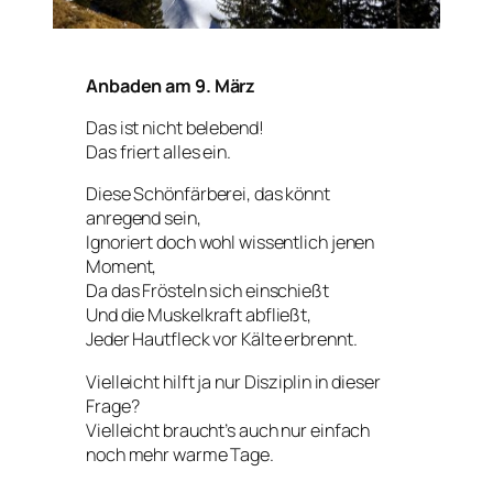
Anbaden am 9. März
Das ist nicht belebend!
Das friert alles ein.
Diese Schönfärberei, das könnt
anregend sein,
Ignoriert doch wohl wissentlich jenen
Moment,
Da das Frösteln sich einschießt
Und die Muskelkraft abfließt,
Jeder Hautfleck vor Kälte erbrennt.
Vielleicht hilft ja nur Disziplin in dieser
Frage?
Vielleicht braucht’s auch nur einfach
noch mehr warme Tage.