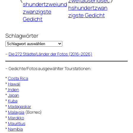
《
zweitausendsec
》
shundertzweiund
hshundertzwan
zwanzigste
zigste Gedicht
Gedicht
Schlagwörter
–
Die 272 Städte/Länder der Fotos (2016-2026)
–
Gedichte/Fotos ausgewählter Tourstationen:
*
Costa Rica
*
Hawaii
*
Indien
*
Japan
*
Kuba
*
Madagaskar
*
Malaysia
(Borneo)
*
Marokko
*
Mauritius
*
Namibia