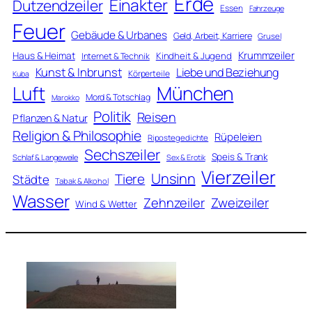
Erde
Einakter
Dutzendzeiler
Essen
Fahrzeuge
Feuer
Gebäude & Urbanes
Geld, Arbeit, Karriere
Grusel
Krummzeiler
Haus & Heimat
Kindheit & Jugend
Internet & Technik
Kunst & Inbrunst
Liebe und Beziehung
Körperteile
Kuba
Luft
München
Mord & Totschlag
Marokko
Politik
Reisen
Pflanzen & Natur
Religion & Philosophie
Rüpeleien
Ripostegedichte
Sechszeiler
Speis & Trank
Schlaf & Langeweile
Sex & Erotik
Vierzeiler
Unsinn
Tiere
Städte
Tabak & Alkohol
Wasser
Zweizeiler
Zehnzeiler
Wind & Wetter