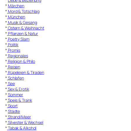
*
Liebe & Beziehung
*
Märchen
*
Mord & Totschlag
*
München
*
Musik & Gesang
*
Ostern & Weihnacht
*
Pflanzen & Natur
*
Poetry Slam
*
Politik
*
Promis
*
Regionales
*
Religion & Philo
*
Reisen
*
Rüpeleien & Tiraden
*
Schlafen
*
See
*
Sex & Erotik
*
Sommer
*
Speis & Trank
*
Sport
*
Städte
*
Strand/Meer
*
Silvester & Wechsel
*
Tabak & Alkohol