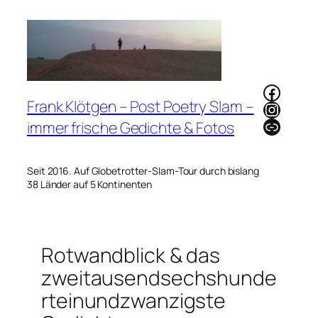
Zum
Inhalt
springen
Faceb
Frank Klötgen – Post Poetry Slam –
Instag
Link
immer frische Gedichte & Fotos
Seit 2016. Auf Globetrotter-Slam-Tour durch bislang
38 Länder auf 5 Kontinenten
Rotwandblick & das
zweitausendsechshunde
rteinundzwanzigste