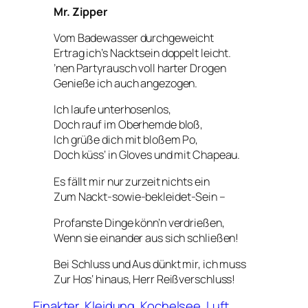
Mr. Zipper
Vom Badewasser durchgeweicht
Ertrag ich’s Nacktsein doppelt leicht.
’nen Partyrausch voll harter Drogen
Genieße ich auch angezogen.
Ich laufe unterhosenlos,
Doch rauf im Oberhemde bloß,
Ich grüße dich mit bloßem Po,
Doch küss‘ in Gloves und mit Chapeau.
Es fällt mir nur zurzeit nichts ein
Zum Nackt-
sowie
-bekleidet-Sein –
Profanste Dinge könn’n verdrießen,
Wenn sie einander aus sich schließen!
Bei Schluss und Aus dünkt mir, ich muss
Zur Hos‘ hinaus, Herr Reißverschluss!
Einakter
Kleidung
Kochelsee
Luft