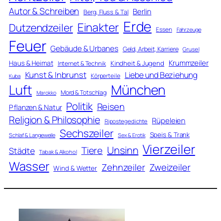
Autor & Schreiben
Berlin
Berg, Fluss & Tal
Erde
Einakter
Dutzendzeiler
Essen
Fahrzeuge
Feuer
Gebäude & Urbanes
Geld, Arbeit, Karriere
Grusel
Krummzeiler
Haus & Heimat
Kindheit & Jugend
Internet & Technik
Kunst & Inbrunst
Liebe und Beziehung
Körperteile
Kuba
Luft
München
Mord & Totschlag
Marokko
Politik
Reisen
Pflanzen & Natur
Religion & Philosophie
Rüpeleien
Ripostegedichte
Sechszeiler
Speis & Trank
Schlaf & Langeweile
Sex & Erotik
Vierzeiler
Unsinn
Tiere
Städte
Tabak & Alkohol
Wasser
Zweizeiler
Zehnzeiler
Wind & Wetter