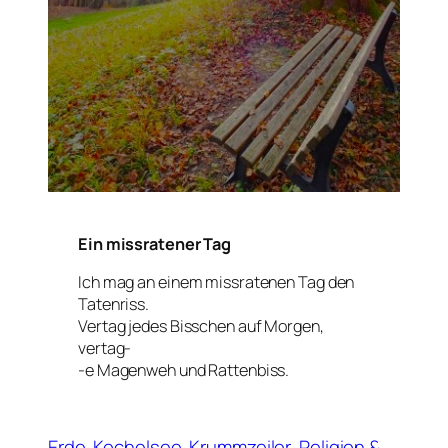
Ein missratener Tag
Ich mag an einem missratenen Tag den
Tatenriss.
Vertag jedes Bisschen auf Morgen,
vertag-
-e Magenweh und Rattenbiss.
Erde
Kochelsee
Krummzeiler
Religion &