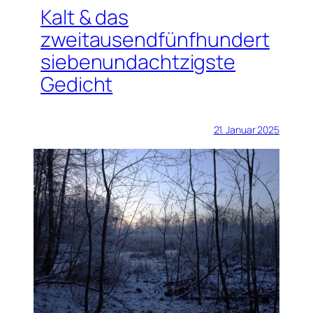
Kalt & das
zweitausendfünfhundert
siebenundachtzigste
Gedicht
21. Januar 2025