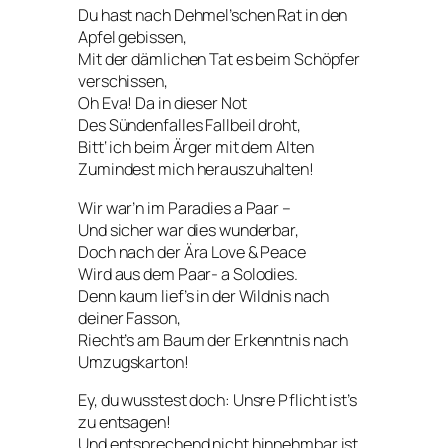
Du hast nach Dehmel’schen Rat in den
Apfel gebissen,
Mit der dämlichen Tat es beim Schöpfer
verschissen,
Oh Eva! Da in dieser Not
Des Sündenfalles Fallbeil droht,
Bitt‘ ich beim Ärger mit dem Alten
Zumindest mich herauszuhalten!
Wir war’n im Paradies a Paar –
Und sicher war dies wunderbar,
Doch nach der Ära Love & Peace
Wird aus dem Paar- a Solodies.
Denn kaum lief’s in der Wildnis nach
deiner Fasson,
Riecht’s am Baum der Erkenntnis nach
Umzugskarton!
Ey, du wusstest doch: Unsre Pflicht ist’s
zu entsagen!
Und entsprechend nicht hinnehmbar ist