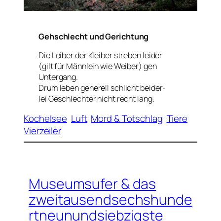
Gehschlecht und Gerichtung
Die Leiber der Kleiber streben leider
(gilt für Männlein wie Weiber) gen
Untergang.
Drum leben generell schlicht beider-
lei Geschlechter nicht recht lang.
Kochelsee
Luft
Mord & Totschlag
Tiere
Vierzeiler
Museumsufer & das
zweitausendsechshunde
rtneunundsiebzigste