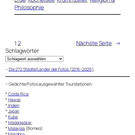
Philosophie
1
2
Nächste Seite
→
Schlagwörter
–
Die 272 Städte/Länder der Fotos (2016-2026)
–
Gedichte/Fotos ausgewählter Tourstationen:
*
Costa Rica
*
Hawaii
*
Indien
*
Japan
*
Kuba
*
Madagaskar
*
Malaysia
(Borneo)
*
Marokko