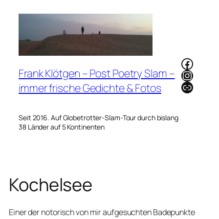
Zum
Inhalt
springen
Faceb
Frank Klötgen – Post Poetry Slam –
Instag
Link
immer frische Gedichte & Fotos
Seit 2016. Auf Globetrotter-Slam-Tour durch bislang
38 Länder auf 5 Kontinenten
Kochelsee
Einer der notorisch von mir aufgesuchten Badepunkte