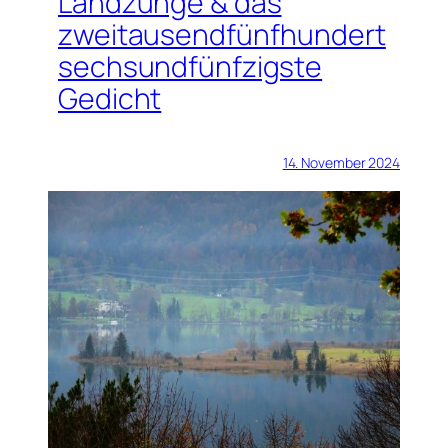
Landzunge & das
zweitausendfünfhundert
sechsundfünfzigste
Gedicht
14. November 2024