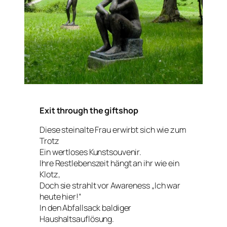
Exit through the giftshop
Diese steinalte Frau erwirbt sich wie zum
Trotz
Ein wertloses Kunstsouvenir.
Ihre Restlebenszeit hängt an ihr wie ein
Klotz,
Doch sie strahlt vor Awareness „Ich war
heute hier!“
In den Abfallsack baldiger
Haushaltsauflösung.