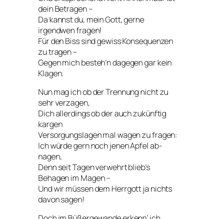
dein Betragen –
Da kannst du, mein Gott, gerne
irgendwen fragen!
Für den Biss sind gewiss Konsequenzen
zu tragen –
Gegen mich besteh’n dagegen gar kein
Klagen.
Nun mag ich ob der Trennung nicht zu
sehr verzagen,
Dich allerdings ob der auch zukünftig
kargen
Versorgungslagen mal wagen zu fragen:
Ich würde gern noch jenen Apfel ab-
nagen,
Denn seit Tagen verwehrt blieb’s
Behagen im Magen –
Und wir müssen dem Herrgott ja nichts
davon sagen!
Doch im Büßergewande erkenn‘ ich