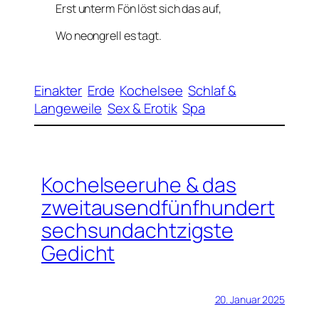
Erst unterm Fön löst sich das auf,
Wo neongrell es tagt.
Einakter
Erde
Kochelsee
Schlaf &
Langeweile
Sex & Erotik
Spa
Kochelseeruhe & das
zweitausendfünfhundert
sechsundachtzigste
Gedicht
20. Januar 2025