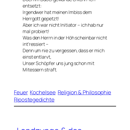
entsetzt:
Irgendwer hat meinen Imbiss dem
Herrgott gepetzt!
Aber ich war nicht Initiator – ich hab nur
mal probiert!
Was den Herrn in der Höh scheinbar nicht
int’ressiert –
Denn um nie zu vergessen, dass er mich
einst entlarvt,
Unser Schöpfer uns jung schon mit
Mitessern straft.
Feuer
Kochelsee
Religion & Philosophie
Ripostegedichte