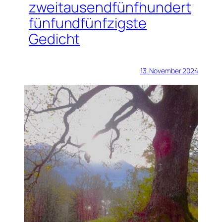
zweitausendfünfhundert
fünfundfünfzigste
Gedicht
13. November 2024