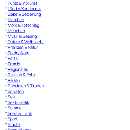
*
Kunst & Inbrunst
*
Länder/Kontinente
*
Liebe & Beziehung
*
Märchen
*
Mord & Totschlag
*
München
*
Musik & Gesang
*
Ostern & Weihnacht
*
Pflanzen & Natur
*
Poetry Slam
*
Politik
*
Promis
*
Regionales
*
Religion & Philo
*
Reisen
*
Rüpeleien & Tiraden
*
Schlafen
*
See
*
Sex & Erotik
*
Sommer
*
Speis & Trank
*
Sport
*
Städte
*
Strand/Meer