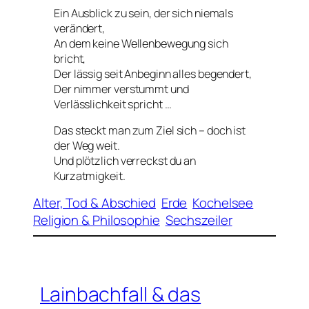
Ein Ausblick zu sein, der sich niemals
verändert,
An dem keine Wellenbewegung sich
bricht,
Der lässig seit Anbeginn alles begendert,
Der nimmer verstummt und
Verlässlichkeit spricht …
Das steckt man zum Ziel sich – doch ist
der Weg weit.
Und plötzlich verreckst du an
Kurzatmigkeit.
Alter, Tod & Abschied
Erde
Kochelsee
Religion & Philosophie
Sechszeiler
Lainbachfall & das