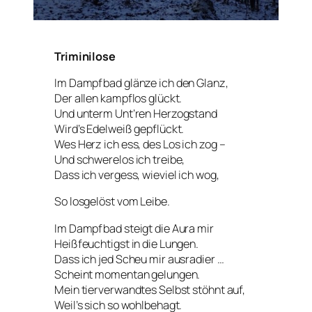
Triminilose
Im Dampfbad glänze ich den Glanz,
Der allen kampflos glückt.
Und unterm Unt’ren Herzogstand
Wird’s Edelweiß gepflückt.
Wes Herz ich ess, des Los ich zog –
Und schwerelos ich treibe,
Dass ich vergess, wieviel ich wog,
So losgelöst vom Leibe.
Im Dampfbad steigt die Aura mir
Heißfeuchtigst in die Lungen.
Dass ich jed Scheu mir ausradier …
Scheint momentan gelungen.
Mein tierverwandtes Selbst stöhnt auf,
Weil’s sich so wohlbehagt.