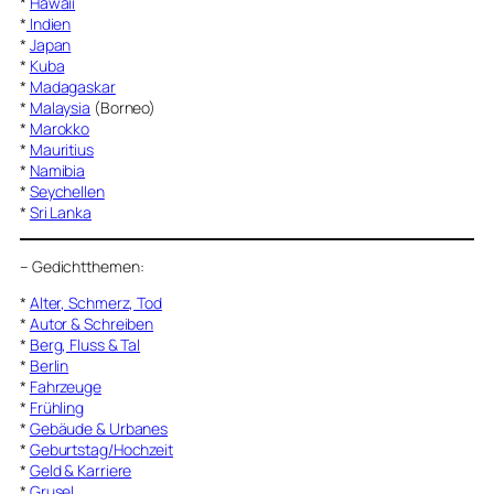
*
Hawaii
*
Indien
*
Japan
*
Kuba
*
Madagaskar
*
Malaysia
(Borneo)
*
Marokko
*
Mauritius
*
Namibia
*
Seychellen
*
Sri Lanka
–
Gedichtthemen
:
*
Alter, Schmerz, Tod
*
Autor & Schreiben
*
Berg, Fluss & Tal
*
Berlin
*
Fahrzeuge
*
Frühling
*
Gebäude & Urbanes
*
Geburtstag/Hochzeit
*
Geld & Karriere
*
Grusel