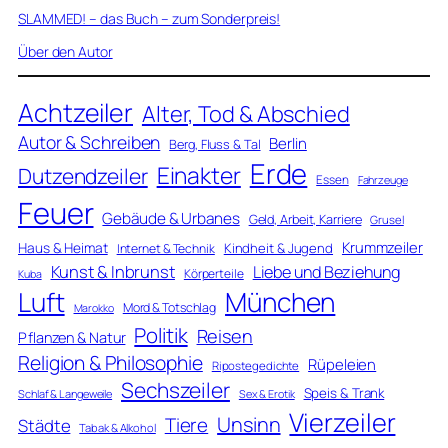
SLAMMED! – das Buch – zum Sonderpreis!
Über den Autor
Achtzeiler
Alter, Tod & Abschied
Autor & Schreiben
Berlin
Berg, Fluss & Tal
Erde
Einakter
Dutzendzeiler
Essen
Fahrzeuge
Feuer
Gebäude & Urbanes
Geld, Arbeit, Karriere
Grusel
Krummzeiler
Haus & Heimat
Kindheit & Jugend
Internet & Technik
Kunst & Inbrunst
Liebe und Beziehung
Körperteile
Kuba
Luft
München
Mord & Totschlag
Marokko
Politik
Reisen
Pflanzen & Natur
Religion & Philosophie
Rüpeleien
Ripostegedichte
Sechszeiler
Speis & Trank
Schlaf & Langeweile
Sex & Erotik
Vierzeiler
Unsinn
Tiere
Städte
Tabak & Alkohol