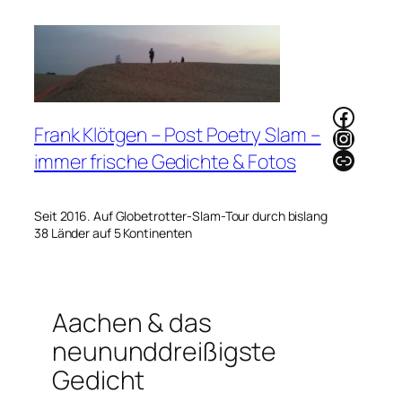
Zum
Inhalt
springen
Faceb
Frank Klötgen – Post Poetry Slam –
Instag
Link
immer frische Gedichte & Fotos
Seit 2016. Auf Globetrotter-Slam-Tour durch bislang
38 Länder auf 5 Kontinenten
Aachen & das
neununddreißigste
Gedicht